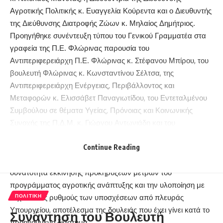
Αγροτικής Πολιτικής κ. Ευαγγελία Κούρεντα και ο Διευθυντής
της Διεύθυνσης Διατροφής Ζώων κ. Μηλαίος Δημήτριος.
Προηγήθηκε συνέντευξη τύπου του Γενικού Γραμματέα στα
γραφεία της Π.Ε. Φλώρινας παρουσία του
Αντιπεριφερειάρχη Π.Ε. Φλώρινας κ. Στέφανου Μπίρου, του
βουλευτή Φλώρινας κ. Κωνσταντίνου Σέλτσα, της
Αντιπεριφερειάρχη Ενέργειας, Περιβάλλοντος και
Μεταφορών κ. Ελισσάβετ Παναγιωτίδου, του Εντεταλμένου
Συμβούλου σε θέματα Υγείας, Πρόνοιας και Κοινωνικής
Συνοχής της Π.Δ.Μ. κ. Γιώργου Αντωνιάδη και του
Περιφερειακού Συμβούλου κ. Κώστα Γέρου.
Ο κ. Κασίμης, αφού ευχαρίστησε την Π.Ε. Φλώρινας για την
Continue Reading
πρόσκληση, εξέφρασε την ικανοποίησή του για τη
δυνατότητα εκκίνησης προκηρύξεων μέτρων του
προγράμματος αγροτικής ανάπτυξης και την υλοποίηση με
ταχύτατους ρυθμούς των υποσχέσεων από πλευράς
ΠΟΛΙΤΙΚΉ
Υπουργείου, αποτέλεσμα της δουλειάς που έχει γίνει κατά το
Συνάντηση του Βουλευτή
προηγούμενο διάστημα.