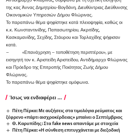
της κας Άννας Δημητρίου-Βογδάνη, Διευθύντριας Διεύθυνσης
Οικονομικών Υπηρεσιών Δήμου Φλώρινας.
Το παραπάνω θέμα ψηφίστηκε κατά πλειοψηφία, καθώς οι
κ.κ. Κωνσταντινίδης, Παπασωτηρίου, Ακριτίδης,
Κασκαμανίδης, Σεχίδης, Στάυρου και Τορλαχίδης ψήφισαν
κατά.
– «Επανάχρηση – τοποθέτηση περιπτέρου», με
εισηγητή τον κ. Αριστείδη Αριστείδου, Αντιδήμαρχο Φλώρινας
και Πρόεδρο της Επιτροπής Ποιότητας Ζωής Δήμου
Φλώρινας.
Το παραπάνω θέμα ψηφίστηκε ομόφωνα.
Ίσως να ενδιαφέρει ...
Πέτη Πέρκα: Με αυξήσεις στα τιμολόγια ρεύματος και
ξέφρενο «πάρτι αισχροκέρδειας» μπαίνει ο Σεπτέμβριος
Θ. Καρυπίδης: Στα fake news απαντάμε με στοιχεία
Πέτη Πέρκα: «Η σύνθεση επιτυγχάνεται με διεξοδική