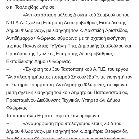
ο κ. Τορλαχίδης ψήφισε.
– «Αντικατάσταση μέλους Διοικητικού Συμβουλίου του
Ν.Π.Δ.Δ. Σχολική Επιτροπή Δευτεροβάθμιας Εκπαίδευσης
Δήμου Φλώρινας», με εισηγητή τον κ. Αριστείδη Αριστείδου,
Αντιδήμαρχο Φλώρινας, σύμφωνα με τη σχετική εισήγηση
της κας Παναγιώτας Γαϊγάνη-Τίτα, Δημοτικής Συμβούλου και
Προέδρου της Σχολικής Επιτροπής Δευτεροβάθμιας
Εκπαίδευσης Δήμου Φλώρινας.
– «Έγκριση του 3ου Τακτοποιητικού Α.Π.Ε. του έργου
¨Ανάπλαση τμήματος ποταμού Σακουλέβα¨», με εισηγητή τον
κ. Σωτήριο Τσορμπάρη, Αντιδήμαρχο Φλώρινας, σύμφωνα
με τη σχετική εισήγηση του κου Δημητρίου Παπαναστασίου,
Προϊσταμένου Διεύθυνσης Τεχνικών Υπηρεσιών Δήμου
Φλώρινας.
Τα παραπάνω θέματα ψηφίστηκαν ομόφωνα.
– «Αναμόρφωση προϋπολογισμού έτους 2016 του
Δήμου Φλώρινας», με εισηγητή τον κ. Δημήτριο Θεοφανίδη,
Αντιδήμαρχο Φλώρινας, σύμφωνα με τη σχετική εισήγηση