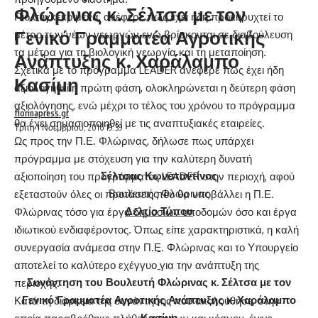
Φλώρινας κ. Σέλτσα με τον
Πιο συγκεκριμένα, ανέφερε πως έχει ήδη προκηρυχτεί το
Γενικό Γραμματέα Αγροτικής
μέτρο των νέων γεωργών ενώ βρίσκονται σε διαβούλευση
τα μέτρα για τη βιολογική γεωργία και τη μεταποίηση.
Ανάπτυξης κ. Χαράλαμπο
Σχετικά με το πρόγραμμα LEADER ανέφερε πως έχει ήδη
Κασίμη
αξιολογηθεί η πρώτη φάση, ολοκληρώνεται η δεύτερη φάση
αξιολόγησης, ενώ μέχρι το τέλος του χρόνου το πρόγραμμα
florinapress.gr
θα έχει σημασιοποιηθεί με τις αναπτυξιακές εταιρείες.
Τρίτη 1 Νοεμβρίου, 2016 19:39
Ως προς την Π.Ε. Φλώρινας, δήλωσε πως υπάρχει
πρόγραμμα με στόχευση για την καλύτερη δυνατή
Σέλτσας Κωνσταντίνος
αξιοποίηση του προγράμματος LEADER στην περιοχή, αφού
Βουλευτής Φλώρινας
εξεταστούν όλες οι προτάσεις που θα υποβάλλει η Π.Ε.
Δελτίο Τύπου
Φλώρινας τόσο για έργα δημοσίων υποδομών όσο και έργα
ιδιωτικού ενδιαφέροντος. Όπως είπε χαρακτηριστικά, η καλή
συνεργασία ανάμεσα στην Π.Ε. Φλώρινας και το Υπουργείο
αποτελεί το καλύτερο εχέγγυο για την ανάπτυξη της
Συνάντηση του
Βουλευτή Φλώρινας κ. Σέλτσα
με τον
περιοχής.
Γενικό Γραμματέα Αγροτικής Ανάπτυξης κ. Χαράλαμπο
Κατά τη διάρκεια της συνάντησης που ακολούθησε, στην
Κασίμη