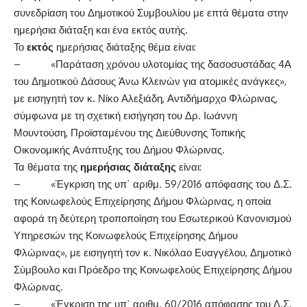
συνεδρίαση του Δημοτικού Συμβουλίου με επτά θέματα στην
ημερήσια διάταξη και ένα εκτός αυτής.
Το
εκτός
ημερήσιας διάταξης θέμα είναι:
– «Παράταση χρόνου υλοτομίας της δασοσυστάδας 4Α
του Δημοτικού Δάσους Άνω Κλεινών για ατομικές ανάγκες»,
με εισηγητή τον κ. Νίκο Αλεξιάδη, Αντιδήμαρχο Φλώρινας,
σύμφωνα με τη σχετική εισήγηση του Δρ. Ιωάννη
Μουντούση, Προϊσταμένου της Διεύθυνσης Τοπικής
Οικονομικής Ανάπτυξης του Δήμου Φλώρινας.
Τα θέματα της
ημερήσιας διάταξης
είναι:
– «Έγκριση της υπ΄ αριθμ. 59/2016 απόφασης του Δ.Σ.
της Κοινωφελούς Επιχείρησης Δήμου Φλώρινας, η οποία
αφορά τη δεύτερη τροποποίηση του Εσωτερικού Κανονισμού
Υπηρεσιών της Κοινωφελούς Επιχείρησης Δήμου
Φλώρινας», με εισηγητή τον κ. Νικόλαο Ευαγγέλου, Δημοτικό
Σύμβουλο και Πρόεδρο της Κοινωφελούς Επιχείρησης Δήμου
Φλώρινας.
– «Έγκριση της υπ΄ αριθμ. 60/2016 απόφασης του Δ.Σ.