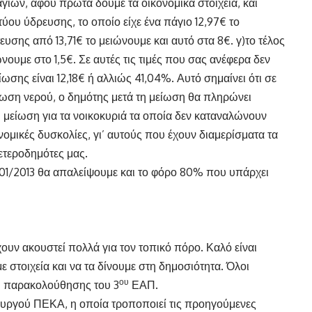
γίων, αφού πρώτα δούμε τα οικονομικά στοιχεία, και
ύου ύδρευσης, το οποίο είχε ένα πάγιο 12,97€ το
ευσης από 13,71€ το μειώνουμε και αυτό στα 8€. γ)το τέλος
υμε στο 1,5€. Σε αυτές τις τιμές που σας ανέφερα δεν
σης είναι 12,18€ ή αλλιώς 41,04%. Αυτό σημαίνει ότι σε
λωση νερού, ο δημότης μετά τη μείωση θα πληρώνει
 η μείωση για τα νοικοκυριά τα οποία δεν καταναλώνουν
νομικές δυσκολίες, γι’ αυτούς που έχουν διαμερίσματα τα
ετεροδημότες μας.
01/2013 θα απαλείψουμε και το φόρο 80% που υπάρχει
ουν ακουστεί πολλά για τον τοπικό πόρο. Καλό είναι
ε στοιχεία και να τα δίνουμε στη δημοσιότητα. Όλοι
ου
πή παρακολούθησης του 3
ΕΑΠ.
υργού ΠΕΚΑ, η οποία τροποποιεί τις προηγούμενες