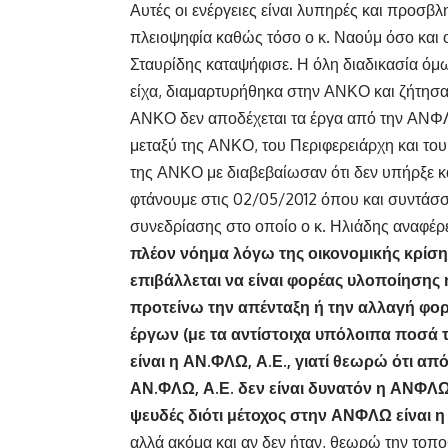
Αυτές οι ενέργειες είναι λυπηρές και προσβλ
πλειοψηφία καθώς τόσο ο κ. Ναούμ όσο και 
Σταυρίδης καταψήφισε. Η όλη διαδικασία όμ
είχα, διαμαρτυρήθηκα στην ΑΝΚΟ και ζήτησα 
ΑΝΚΟ δεν αποδέχεται τα έργα από την ΑΝΦΛ
μεταξύ της ΑΝΚΟ, του Περιφερειάρχη και του
της ΑΝΚΟ με διαβεβαίωσαν ότι δεν υπήρξε κα
φτάνουμε στις 02/05/2012 όπου και συντάσσ
συνεδρίασης στο οποίο ο κ. Ηλιάδης αναφέρει
πλέον νόημα λόγω της οικονομικής κρίση
επιβάλλεται να είναι φορέας υλοποίησης
προτείνω την απένταξη ή την αλλαγή φο
έργων (με τα αντίστοιχα υπόλοιπα ποσά 
είναι η ΑΝ.ΦΛΩ, Α.Ε., γιατί θεωρώ ότι απ
ΑΝ.ΦΛΩ, Α.Ε. δεν είναι δυνατόν η ΑΝΦΛΩ
ψευδές διότι μέτοχος στην ΑΝΦΛΩ είναι 
αλλά ακόμα και αν δεν ήταν, θεωρώ την τοπο