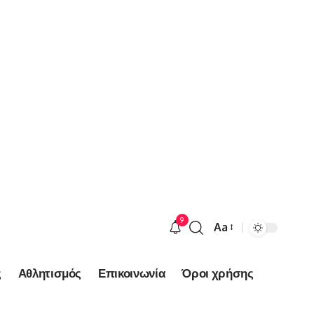
9
Aa
Font
Resizer
ς
Αθλητισμός
Επικοινωνία
Όροι χρήσης