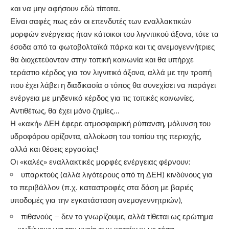
και να μην αφήσουν εδώ τίποτα.
Είναι σαφές πως εάν οι επενδυτές των εναλλακτικών
μορφών ενέργειας ήταν κάτοικοι του λιγνιτικού άξονα, τότε τα
έσοδα από τα φωτοβολταϊκά πάρκα και τις ανεμογεννήτριες
θα διοχετεύονταν στην τοπική κοινωνία και θα υπήρχε
τεράστιο κέρδος για τον λιγνιτικό άξονα, αλλά με την τροπή
που έχει λάβει η διαδικασία ο τόπος θα συνεχίσει να παράγει
ενέργεια με μηδενικό κέρδος για τις τοπικές κοινωνίες.
Αντιθέτως, θα έχει μόνο ζημίες…
Η «κακή» ΔΕΗ έφερε ατμοσφαιρική ρύπανση, μόλυνση του
υδροφόρου ορίζοντα, αλλοίωση του τοπίου της περιοχής,
αλλά και θέσεις εργασίας!
Οι «καλές» εναλλακτικές μορφές ενέργειας φέρνουν:
υπαρκτούς (αλλά λιγότερους από τη ΔΕΗ) κινδύνους για
το περιβάλλον (π.χ. καταστροφές στα δάση με βαριές
υποδομές για την εγκατάσταση ανεμογεννητριών),
πιθανούς – δεν το γνωρίζουμε, αλλά τίθεται ως ερώτημα