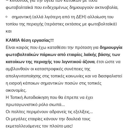
– κινδύνους για την υγεία των κατοίκων με τόσα
φωτοβολταϊκά που ενδεχομένως δημιουργούν ακτινοβολία,
σημαντική (αλλά λιγότερη από τη ΔΕΗ) αλλοίωση του
τοπίου της περιοχής (τεράστιες εκτάσεις με φωτοβολταϊκά)
και
ΚΑΜΙΑ θέση εργασίας!!!
Είναι καιρός που έχω καταθέσει την πρόταση για
δημιουργία
φωτοβολταϊκών πάρκων από εταιρίες λαϊκής βάσης των
κατοίκων της περιοχής του λιγνιτικού άξονα
, έτσι ώστε να
αμβλυνθούν οι καταστροφικές συνέπειες της
απολιγνιτοποίησης στις τοπικές κοινωνίες και να διασφαλιστεί
η εισροή κάποιων σημαντικών ποσών στις τοπικές
οικονομίες.
Η Τοπική Αυτοδιοίκηση που θα έπρεπε να έχει
πρωταγωνιστικό ρόλο σιωπά…
Οι πολίτες περιμένουν αδρανείς τις εξελίξεις…
Οι μεγάλες εταιρίες κάνουν την δουλειά τους
εκμεταλλευόμενες τον πλούτο μας!