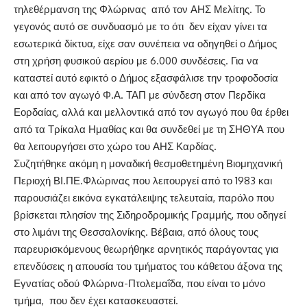
τηλεθέρμανση της Φλώρινας από τον ΑΗΣ Μελίτης. Το
γεγονός αυτό σε συνδυασμό με το ότι δεν είχαν γίνει τα
εσωτερικά δίκτυα, είχε σαν συνέπεια να οδηγηθεί ο Δήμος
στη χρήση φυσικού αερίου με 6.000 συνδέσεις. Για να
καταστεί αυτό εφικτό ο Δήμος εξασφάλισε την τροφοδοσία
και από τον αγωγό Φ.Α. ΤΑΠ με σύνδεση στον Περδίκα
Εορδαίας, αλλά και μελλοντικά από τον αγωγό που θα έρθει
από τα Τρίκαλα Ημαθίας και θα συνδεθεί με τη ΣΗΘΥΑ που
θα λειτουργήσει στο χώρο του ΑΗΣ Καρδίας.
Συζητήθηκε ακόμη η μοναδική θεσμοθετημένη Βιομηχανική
Περιοχή ΒΙ.ΠΕ.Φλώρινας που λειτουργεί από το 1983 και
παρουσιάζει εικόνα εγκατάλειψης τελευταία, παρόλο που
βρίσκεται πλησίον της Σιδηροδρομικής Γραμμής, που οδηγεί
στο λιμάνι της Θεσσαλονίκης. Βέβαια, από όλους τους
παρευρισκόμενους θεωρήθηκε αρνητικός παράγοντας για
επενδύσεις η απουσία του τμήματος του κάθετου άξονα της
Εγνατίας οδού Φλώρινα-Πτολεμαΐδα, που είναι το μόνο
τμήμα, που δεν έχει κατασκευαστεί.