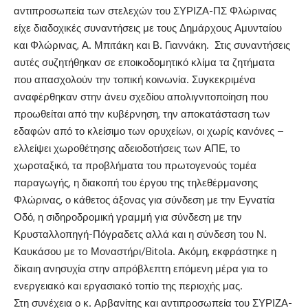
αντιπροσωπεία των στελεχών του ΣΥΡΙΖΑ-ΠΣ Φλώρινας
είχε διαδοχικές συναντήσεις με τους Δημάρχους Αμυνταίου
και Φλώρινας, Α. Μπιτάκη και Β. Γιαννάκη. Στις συναντήσεις
αυτές συζητήθηκαν σε εποικοδομητικό κλίμα τα ζητήματα
που απασχολούν την τοπική κοινωνία. Συγκεκριμένα
αναφέρθηκαν στην άνευ σχεδίου απολιγνιτοποίηση που
προωθείται από την κυβέρνηση, την αποκατάσταση των
εδαφών από το κλείσιμο των ορυχείων, οι χωρίς κανόνες –
ελλείψει χωροθέτησης αδειοδοτήσεις των ΑΠΕ, το
χωροταξικό, τα προβλήματα του πρωτογενούς τομέα
παραγωγής, η διακοπή του έργου της τηλεθέρμανσης
Φλώρινας, ο κάθετος άξονας για σύνδεση με την Εγνατία
Οδό, η σιδηροδρομική γραμμή για σύνδεση με την
Κρυσταλλοπηγή-Πόγραδετς αλλά και η σύνδεση του Ν.
Καυκάσου με τo Μοναστήρι/Bitola. Ακόμη, εκφράστηκε η
δίκαιη ανησυχία στην απρόβλεπτη επόμενη μέρα για το
ενεργειακό και εργασιακό τοπίο της περιοχής μας.
Στη συνέχεια ο κ. Αρβανίτης και αντιπροσωπεία του ΣΥΡΙΖΑ-