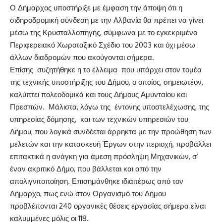
Ο Δήμαρχος υποστήριξε με έμφαση την άποψη ότι η
σιδηροδρομική σύνδεση με την Αλβανία θα πρέπει να γίνει
μέσω της Κρυσταλλοπηγής, σύμφωνα με το εγκεκριμένο
Περιφερειακό Χωροταξικό Σχέδιο του 2003 και όχι μέσω
άλλων διαδρομών που ακούγονται σήμερα.
Επίσης συζητήθηκε η το έλλειμα που υπάρχει στον τομέα
της τεχνικής υποστήριξης του Δήμου, ο οποίος, σημειωτέον,
καλύπτει πολεοδομικά και τους Δήμους Αμυνταίου και
Πρεσπών. Μάλιστα, λόγω της έντονης υποστελέχωσης, της
υπηρεσίας δόμησης, και των τεχνικών υπηρεσιών του
Δήμου, που λογικά συνδέεται άρρηκτα με την προώθηση των
μελετών και την κατασκευή Έργων στην περιοχή, προβάλλει
επιτακτικά η ανάγκη για άμεση πρόσληψη Μηχανικών, σ’
έναν ακριτικό Δήμο, που βάλλεται και από την
απολιγνιτοποίηση. Επισημάνθηκε ιδιαιτέρως από τον
Δήμαρχο, πως ενώ στον Οργανισμό του Δήμου
προβλέπονται 240 οργανικές θέσεις εργασίας σήμερα είναι
καλυμμένες μόλις οι 118.