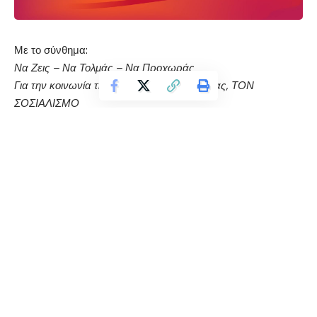
Με το σύνθημα:
Να Ζεις – Να Τολμάς – Να Προχωράς
Για την κοινωνία της πραγματικής ελευθερίας, ΤΟΝ
ΣΟΣΙΑΛΙΣΜΟ
ταξιδεύει και φέτος στη Φλώρινα το 47ο Φεστιβάλ της ΚΝΕ
και του “Οδηγητή” την Τετάρτη 8 Σεπτεμβρίου, στις 20:00 στο
Νέο Πάρκο.
Το Πρόγραμμα περιλαμβάνει:
Αφιέρωμα στον Μίκη Θεοδωράκη, από τον Γιάννη
Λαζαρίδη
Ομιλία από τον Γραμματέα Περιοχής Δυτ. Μακεδονίας,
Νίκο Χριστάνη
*Στο χώρο θα λειτουργεί επίσης βιβλιοπωλείο της
“Σύγχρονης Εποχής”