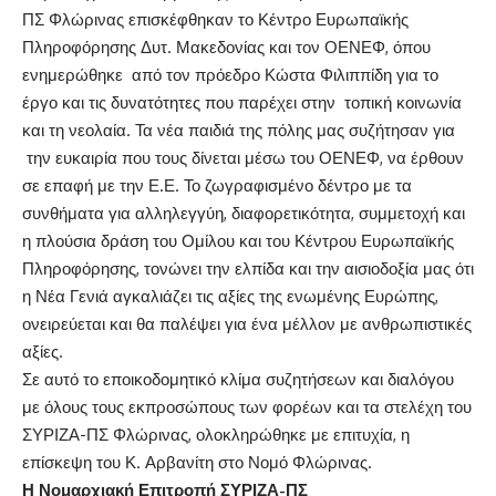
ΠΣ Φλώρινας επισκέφθηκαν το Κέντρο Ευρωπαϊκής
Πληροφόρησης Δυτ. Μακεδονίας και τον ΟΕΝΕΦ, όπου
ενημερώθηκε από τον πρόεδρο Κώστα Φιλιππίδη για το
έργο και τις δυνατότητες που παρέχει στην τοπική κοινωνία
και τη νεολαία. Τα νέα παιδιά της πόλης μας συζήτησαν για
την ευκαιρία που τους δίνεται μέσω του ΟΕΝΕΦ, να έρθουν
σε επαφή με την Ε.Ε. Το ζωγραφισμένο δέντρο με τα
συνθήματα για αλληλεγγύη, διαφορετικότητα, συμμετοχή και
η πλούσια δράση του Ομίλου και του Κέντρου Ευρωπαϊκής
Πληροφόρησης, τονώνει την ελπίδα και την αισιοδοξία μας ότι
η Νέα Γενιά αγκαλιάζει τις αξίες της ενωμένης Ευρώπης,
ονειρεύεται και θα παλέψει για ένα μέλλον με ανθρωπιστικές
αξίες.
Σε αυτό το εποικοδομητικό κλίμα συζητήσεων και διαλόγου
με όλους τους εκπροσώπους των φορέων και τα στελέχη του
ΣΥΡΙΖΑ-ΠΣ Φλώρινας, ολοκληρώθηκε με επιτυχία, η
επίσκεψη του Κ. Αρβανίτη στο Νομό Φλώρινας.
Η Νομαρχιακή Επιτροπή ΣΥΡΙΖΑ-ΠΣ