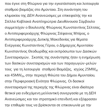
που έγινε στη Φλώρινα για την εγκατάσταση και λειτουργία
σταθμού βιομάζας στο Αμύνταιο. Στη συνάντηση του
κλιμακίου της ΔΕΗ Ανανεώσιμες με επικεφαλής την κα
Στέλλα Κοβλακά Αναπληρώτρια Διευθύνουσα Σύμβουλο
συμμετείχαν ο Βουλευτής Φλώρινας Κωνσταντίνος Σέλτσας,
ο Αντιπεριφερειάρχης Φλώρινας Στέφανος Μπίρος, ο
Αντιπεριφερειάρχης Δυτικής Μακεδονίας για θέματα
Ενέργειας Κωνσταντίνος Γέρου, ο Δήμαρχος Αμυνταίου
Κωνσταντίνος Θεοδωρίδης και εκπρόσωποι των Δασικών
Συνεταιρισμών. Σκοπός της συνάντησης ήταν η ενημέρωση
των δασικών συνεταιρισμών και των παραγωγών-μελών
τους για τη λειτουργία σταθμού Βιομάζας, ισχύος 25MW
el
και 45MW
, στην περιοχή Φιλώτα του Δήμου Αμυνταίου,
th
στην Περιφερειακή Ενότητα Φλώρινας. Οι δασικοί
συνεταιρισμοί της περιοχής της Φλώρινας είναι ιδιαίτερα
θετικοί για ενδεχόμενη μελλοντική συνεργασία με τη ΔΕΗ
Ανανεώσιμες και τον στρατηγικό επενδυτή και εξέφρασαν
την επιθυμία τους να βρίσκονται σε επικοινωνία με την