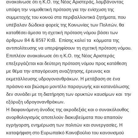
ανακοίνωσε ότι η Κ.Ο. της Νέας Αριστεράς, λαμβάνοντας
υπόψη την νομοθετική πρόταση για την ενίσχυση της
συμμετοχής του κοινού στα περιβαλλοντικά ζητήματα, που
υπέβαλαν δώδεκα φορείς της Κοινωνίας των Πολιτών, θα
καταθέσει άμεσα τη σχετική πρόταση νόμου βάσει των
άρθρων 84 & 85§7 ΚτΒ. Επίσης καλεί τα κόμματα της
αντιπολίτευσης να υπερψηφίσουν τη σχετική πρόταση νόμου.
Επιπλέον ανακοίνωσε ότι η Κ.Ο. της Νέας Αριστεράς
επεξεργάζεται και δεύτερη πρόταση νόμου προς κατάθεση
με θέμα την απαγόρευση αναζήτησης, έρευνας και
εκμετάλλευσης υδρογονανθράκων. Η μετάβαση σε ένα
πράσινο και βιώσιμο μοντέλο παραγωγής και κατανάλωσης
δεν συνάδει με τη διατήρηση των ορυκτών καυσίμων και την
εξόρυξη υδρογονανθράκων.
Η διαφαινόμενη άνοδος της ακροδεξιάς και ο συνακόλουθος
ανορθολογισμός αποτελούν διακυβεύματα που απαιτούν
εγρήγορση, ενημέρωση των πολιτών και συνεργασίες. Η
καταψήφιση στο Ευρωπαϊκό Κοινοβούλιο του κανονισμού