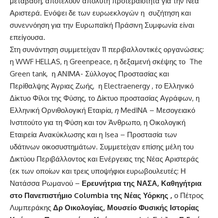
μετάβαση, αποτελούν απολυτή προτεραιότητα για την Νέα
Αριστερά. Ενόψει δε των ευρωεκλογών η συζήτηση και
συνεννόηση για την Ευρωπαϊκή Πράσινη Συμφωνία είναι
επείγουσα.
Στη συνάντηση συμμετείχαν 11 περιβαλλοντικές οργανώσεις:
η WWF HELLAS, η Greenpeace, η δεξαμενή σκέψης το The
Green tank, η ANIMA- Σύλλογος Προστασίας και
Περίθαλψης Άγριας Ζωής, η Electraenergy ,
το
Ελληνικό
Δίκτυο Φίλοι της Φύσης, το Δίκτυο προστασίας Αγράφων, η
Ελληνική Ορνιθολογική Εταιρία,
η
MedINA – Μεσογειακό
Ινστιτούτο για τη Φύση και τον Άνθρωπο, η Οικολογική
Εταιρεία Ανακύκλωσης και η Isea – Προστασία των
υδάτινων οικοσυστημάτων. Συμμετείχαν επίσης μέλη του
Δικτύου Περιβάλλοντος και Ενέργειας της Νέας Αριστεράς
(εκ των οποίων και τρεις υποψήφιοι ευρωβουλευτές: Η
Νατάσσα Ρωμανού –
Ερευνήτρια της ΝΑΣΑ, Καθηγήτρια
στο Πανεπιστήμιο Columbia της Νέας Υόρκης
,
ο Πέτρος
Λυμπεράκης
Δρ Οικολογίας, Μουσείο Φυσικής Ιστορίας