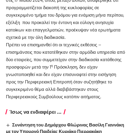
στις 17 Μαΐου 2024, όπου, μεταξύ άλλων, αναφέρθηκε ότι
προγραμματίζεται διακοπή της κυκλοφορίας σε
συγκεκριμένο τμήμα του δρόμου για ενάμιση μήνα περίπου,
εξέλιξη που προκαλεί την έντονη και εύλογη ανησυχία
κατοίκων και επαγγελματιών, προέκυψαν νέα ερωτήματα
σχετικά με την όλη διαδικασία.
Πρέπει να επισημανθεί ότι οι τεχνικές εκθέσεις –
επισημάνσεις που κατατέθηκαν στην αρμόδια υπηρεσία από
δύο εταιρείες, που συμμετείχαν στην διαδικασία κατάθεσης
η
προσφορών μετά την 1
Πρόσκληση, δεν είχαν
γνωστοποιηθεί και δεν είχαν επισυναφτεί στην εισήγηση
προς την Περιφερειακή Επιτροπή όταν συζητήθηκε το
συγκεκριμένο θέμα αλλά διαβιβάστηκαν στους
Περιφερειακούς Συμβούλους κατόπιν αιτήματος.
Ίσως να ενδιαφέρει ...
Συνάντηση του Δημάρχου Φλώρινας Βασίλη Γιαννάκη
με τον Υπουργό Παιδείας Κυριάκο Πιερρακάκη