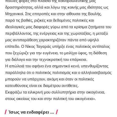
πολλές φορές στο πλαίσιο της κοινοβουλευτικής μας
δραστηριότητας, αλλά και λόγω της κοινής μας ιδιότητας ως
Μηχανικοί. Στις επιτροπές και στην αίθουσα της Βουλής,
παρά τις βαθιές, ριζικές και δεδομένες πολιτικές και
ιδεολογικές μας διαφορές γύρω από τα κρίσιμα ζητήματα του
περιβάλλοντος, της ενέργειας και της χωροταξίας, η μεταξύ
μας αντιπαράθεση χαρακτηριζόταν πάντα από υψηλό
επίπεδο. Ο Νίκος Ταγαράς υπήρξε ένας πολιτικός αντίπαλος
που ξεχώριζε για την ευγένεια, το μειλίχιο ύφος, τη διάθεση
για διάλογο και την τεχνοκρατική του επάρκεια.
Η απώλειά του αφήνει ένα σημαντικό κενό, υπενθυμίζοντας
παράλληλα ότι ο πολιτικός πολιτισμός και ο αλληλοσεβασμός
μπορούν να υπάρχουν, ακόμη και όταν οι πολιτικές
κατευθύνσεις είναι εκ διαμέτρου αντίθετες.
Εκφράζω τα ειλικρινή μου συλλυπητήρια στην οικογένεια,
στους οικείους του και στην πολιτική του οικογένεια».
Ίσως να ενδιαφέρει ...