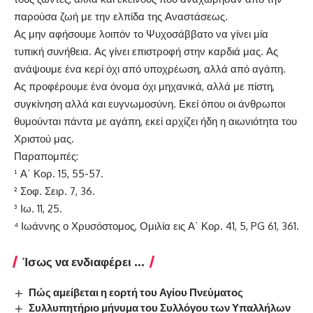
παρούσα ζωή με την ελπίδα της Αναστάσεως.
Ας μην αφήσουμε λοιπόν το Ψυχοσάββατο να γίνει μία
τυπική συνήθεια. Ας γίνει επιστροφή στην καρδιά μας. Ας
ανάψουμε ένα κερί όχι από υποχρέωση, αλλά από αγάπη.
Ας προφέρουμε ένα όνομα όχι μηχανικά, αλλά με πίστη,
συγκίνηση αλλά και ευγνωμοσύνη. Εκεί όπου οι άνθρωποι
θυμούνται πάντα με αγάπη, εκεί αρχίζει ήδη η αιωνιότητα του
Χριστού μας.
Παραπομπές:
¹ Α΄ Κορ. 15, 55-57.
² Σοφ. Σειρ. 7, 36.
³ Ιω. 11, 25.
⁴ Ιωάννης ο Χρυσόστομος, Ομιλία εις Α΄ Κορ. 41, 5, PG 61, 361.
Ίσως να ενδιαφέρει ...
Πώς αμείβεται η εορτή του Αγίου Πνεύματος
Συλλυπητήριο μήνυμα του Συλλόγου των Υπαλλήλων