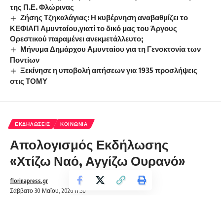
της Π.Ε. Φλώρινας
Ζήσης Τζηκαλάγιας: Η κυβέρνηση αναβαθμίζει το
ΚΕΦΙΑΠ Αμυνταίου,γιατί το δικό μας του Άργους
Ορεστικού παραμένει ανεκμετάλλευτο;
Μήνυμα Δημάρχου Αμυνταίου για τη Γενοκτονία των
Ποντίων
Ξεκίνησε η υποβολή αιτήσεων για 1935 προσλήψεις
στις ΤΟΜΥ
ΕΚΔΗΛΏΣΕΙΣ
ΚΟΙΝΩΝΊΑ
Απολογισμός Εκδήλωσης
«Χτίζω Ναό, Αγγίζω Ουρανό»
florinapress.gr
Σάββατο 30 Μαΐου, 2026 11:50