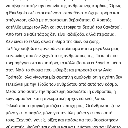
να σβήσει αυτήν την αγωνία της ανθρώπινης καρδιάς. Όμως
η Εκκλησία στέκεται απέναντι στον θάνατο όχι με τρόμο και
απόγνωση, αλλά με αναστάσιμη βεβαιότητα. Ο Χριστός
κατήλθε μέχρι τον Άδη και συνέτριψε τα δεσμά του θανάτου¹.
Από τότε ο κάθε τάφος δεν είναι αδιέξοδο, αλλά πέρασμα.
Δεν είναι το τέλος, αλλά η θύρα της αιωνίου ζωής.
Το Ψυχοσάββατο φανερώνει πολιτισμό και το μεγαλείο μίας
κοινωνίας που δεν ξεχνά τους ανθρώπους της. Το κερί που
τρεμοφέγγει στο κοιμητήριο, το κόλλυβο που ευλογείται μέσα
στον Ναό, το όνομα που ψιθυρίζεται μπροστά στην Αγία
Τράπεζα, όλα γίνονται μία σιωπηλή ομολογία ότι η αγάπη δεν
τελειώνει με την έξοδο του ανθρώπου από αυτό τον κόσμο.
Μέσα από αυτήν την προσευχή διασώζεται η ανθρωπιά, η
ευγνωμοσύνη και η πνευματική αρχοντιά ενός λαού.
Τελικά πόσο τραγική μοιάζει η εποχή μας. Οι άνθρωποι ζουν
μόνο για το παρόν, μόνο για την ύλη, μόνο για τον εαυτό
τους. Ξεχνούν γονείς, ρίζες και πρόσωπα που θυσιάστηκαν
γι’ αυτούς. Φοβούνται ακόμη και να μιλήσουν για τον θάνατο,