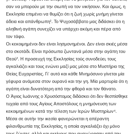
σαν να μπορούν με την σιωπή να τον νικήσουν. Και όμως, η
Εκκλησία επιμένει να θυμίζει ότι η ζωή χωρίς μνήμη γίνεται
άδεια και απάνθρωπη². Το Ψυχοσάββατο μας διδάσκει ότι η
αληθινή αγάπη συνεχίζει να υπάρχει ακόμη και πέρα από
τον τάφο.
Οι κεκοιμημένοι δεν είναι λησμονημένοι. Δεν είναι σκιές μέσα
στο σκοτάδι. Είναι πρόσωπα ζωντανά μέσα στην αγάπη του
Θεού³. Η προσευχή της Εκκλησίας τούς συνοδεύει, τους
αγκαλιάζει και τους ενώνει μαζί μας μέσα στο Μυστήριο της
Θείας Ευχαριστίας. Γι’ αυτό και κάθε Μνημόσυνο γίνεται μία
γέφυρα ανάμεσα στον ουρανό και την γη. Μία μαρτυρία ότι η
αγάπη είναι δυνατότερη από την φθορά και τον θάνατο.
Ο Άγιος Ιωάννης ο Χρυσόστομος διδάσκει ότι δεν θεσπίσθηκε
τυχαία από τους Αγίους Αποστόλους η μνημόνευση των
κεκοιμημένων κατά την τέλεση των Ιερών Μυστηρίων⁴.
Μέσα σε αυτήν την ικεσία φανερώνεται η απέραντη
φιλανθρωπία της Εκκλησίας, η οποία αγκαλιάζει όχι μόνο
τους ζώντες, αλλά και εκείνους που αναχώρησαν από την