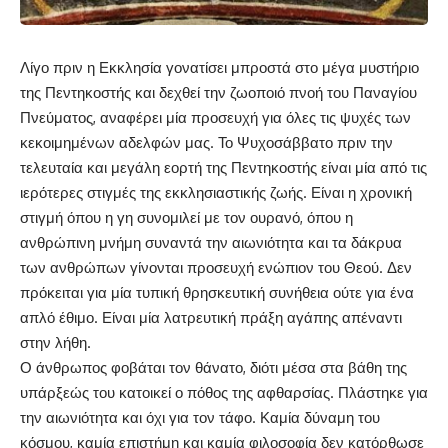
Λίγο πριν η Εκκλησία γονατίσει μπροστά στο μέγα μυστήριο
της Πεντηκοστής και δεχθεί την ζωοποιό πνοή του Παναγίου
Πνεύματος, αναφέρει μία προσευχή για όλες τις ψυχές των
κεκοιμημένων αδελφών μας. Το Ψυχοσάββατο πριν την
τελευταία και μεγάλη εορτή της Πεντηκοστής είναι μία από τις
ιερότερες στιγμές της εκκλησιαστικής ζωής. Είναι η χρονική
στιγμή όπου η γη συνομιλεί με τον ουρανό, όπου η
ανθρώπινη μνήμη συναντά την αιωνιότητα και τα δάκρυα
των ανθρώπων γίνονται προσευχή ενώπιον του Θεού. Δεν
πρόκειται για μία τυπική θρησκευτική συνήθεια ούτε για ένα
απλό έθιμο. Είναι μία λατρευτική πράξη αγάπης απέναντι
στην λήθη.
Ο άνθρωπος φοβάται τον θάνατο, διότι μέσα στα βάθη της
υπάρξεώς του κατοικεί ο πόθος της αφθαρσίας. Πλάστηκε για
την αιωνιότητα και όχι για τον τάφο. Καμία δύναμη του
κόσμου, καμία επιστήμη και καμία φιλοσοφία δεν κατόρθωσε