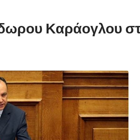
όδωρου Καράογλου στ