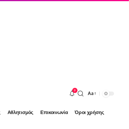
9
Aa
Font
Resizer
ς
Αθλητισμός
Επικοινωνία
Όροι χρήσης