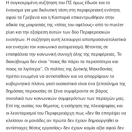
Η συγκεκριμένη συζήτηση του ΠΣ όμως έδωσε και το
έναυσμα για μια διαλυτική τάση στη περιφερειακή ενότητα,
αφού τα Γρεβενά και η Καστοριά επικεντρωθήκαν στην
αδικία της μοιρασιάς της «πίτας του οφέλους» από το master
plan και την εξαίρεση αυτών των δύο Περιφερειακών
ενοτήτων. Η συζήτηση αυτή λειτουργεί αποπροσανατολιστικά
και ενισχύει τον κοινωνικό αυτοματισμό, θέτοντας σε
επισφάλεια την κοινωνική συνοχή όλης της περιφέρειας. Το
διακύβευμα δεν είναι “ποιος θα πάρει τα περισσότερα και
ποιος τα λιγότερα”. Οι πολίτες της Δυτικής Μακεδονίας
πρέπει ενωμένα να αντισταθούν και να απορρίψουν το
κυβερνητικό πλάνο, γιατί ουσιαστικά είναι ένα ξεπούλημα της
δημόσιας περιουσίας σε ξένα συμφέροντα σε βάρος
συνολικά των κοινωνικών συμφερόντων των περιοχών μας.
Επί της ουσίας του θέματος, η εισήγηση της πλειοψηφίας και
οι λεονταρισμοί του Περιφερειάρχη πως «δεν θα επιτρέψει να
κλείσουν οι μονάδες αν πρώτα δεν έχουν δημιουργηθεί οι
αντίστοιχες θέσεις εργασίας» δεν έχουν καμία αξία αφού δεν