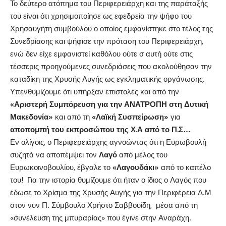
Το δεύτερο ατόπημα του Περιφερειάρχη και της παράταξής
του είναι ότι χρησιμοποίησε ως εφεδρεία την ψήφο του
Χρησαυγήτη συμβούλου ο οποίος εμφανίστηκε στο τέλος της
Συνεδρίασης και ψήφισε την πρόταση του Περιφερειάρχη,
ενώ δεν είχε εμφανιστεί καθόλου ούτε σ αυτή ούτε στις
τέσσερις προηγούμενες συνεδριάσεις που ακολούθησαν την
καταδίκη της Χρυσής Αυγής ως εγκληματικής οργάνωσης.
Υπενθυμίζουμε ότι υπήρξαν επιστολές και από την
«Αριστερή Συμπόρευση για την ΑΝΑΤΡΟΠΗ στη Δυτική
Μακεδονία»
και από τη
«Λαϊκή Συσπείρωση»
για
αποπομπή του εκπροσώπου της Χ.Α από το Π.Σ…
Εν ολίγοις, ο Περιφερειάρχης αγνοώντας ότι η Ευρωβουλή
συζητά να αποπέμψει τον
Λαγό
από μέλος του
Ευρωκοινοβουλίου, έβγαλε το
«Λαγουδάκι»
από το καπέλο
του! Για την ιστορία θυμίζουμε ότι ήταν ο ίδιος ο Λαγός που
έδωσε το Χρίσμα της Χρυσής Αυγής για την Περιφέρεια Δ.Μ
στον νυν Π. Σύμβουλο Χρήστο Σαββουίδη, μέσα από τη
«συνέλευση της μπυραρίας» που έγινε στην Αναράχη.