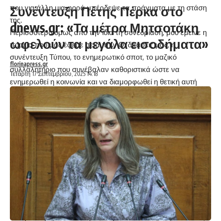
Συνέντευξη Πέτης Πέρκα στο
που για άλλη μια φορά μπέρδεψε τα πράγματα με τη στάση
της.
dnews.gr: «Τα μέτρα Μητσοτάκη
Περισσότερο όμως από την ίδια τη συνεδρίαση, μου έμεινε η
ωφελούν τα μεγάλα εισοδήματα»
πορεία που μας έφερε σε αυτήν. Οι δράσεις μας, η
συνέντευξη Τύπου, το ενημερωτικό σποτ, το μαζικό
florinapress.gr
συλλαλητήριο που συνέβαλαν καθοριστικά ώστε να
Τετάρτη 17 Σεπτεμβρίου, 2025 14:18
ενημερωθεί η κοινωνία και να διαμορφωθεί η θετική αυτή
απόφαση.
Ωστόσο, δεν μπορώ να κρύψω την ανησυχία μου για το
μέλλον. Μέχρι σήμερα δεν έχει χωροθετηθεί εργοστάσιο
καύσης στην Αττική, ενώ το σχέδιο για τη Βοιωτία έχει
παγώσει και η μονάδα σε Ανατολική Μακεδονία- Θράκη
κρίνεται εκ των προτέρων ασύμφορη .
Έχουμε εμπειρία πια, γνωρίζουμε πως οι «Θέλουμε το καλό
σας» που αποφασίζουν για εμάς χωρίς εμάς θα επιχειρήσουν
να φορτώσουν το βάρος των σκουπιδιών και της
πρωτεύουσας στη Δυτική Μακεδονία.
Τα πρώτα βήματα του αγώνα έγιναν. Η κοινωνία, καθολικά,