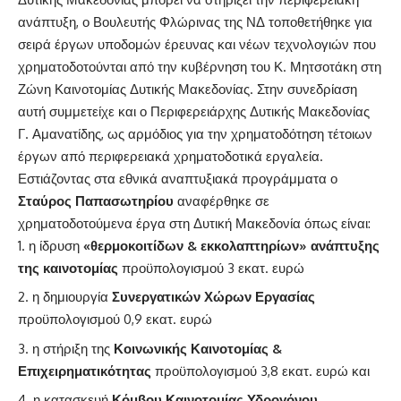
ανάπτυξη, ο Βουλευτής Φλώρινας της ΝΔ τοποθετήθηκε για
σειρά έργων υποδομών έρευνας και νέων τεχνολογιών που
χρηματοδοτούνται από την κυβέρνηση του Κ. Μητσοτάκη στη
Ζώνη Καινοτομίας Δυτικής Μακεδονίας. Στην συνεδρίαση
αυτή συμμετείχε και ο Περιφερειάρχης Δυτικής Μακεδονίας
Γ. Αμανατίδης, ως αρμόδιος για την χρηματοδότηση τέτοιων
έργων από περιφερειακά χρηματοδοτικά εργαλεία.
Εστιάζοντας στα εθνικά αναπτυξιακά προγράμματα ο
Σταύρος Παπασωτηρίου
αναφέρθηκε σε
χρηματοδοτούμενα έργα στη Δυτική Μακεδονία όπως είναι:
η ίδρυση
«θερμοκοιτίδων & εκκολαπτηρίων» ανάπτυξης
της καινοτομίας
προϋπολογισμού 3 εκατ. ευρώ
η δημιουργία
Συνεργατικών Χώρων Εργασίας
προϋπολογισμού 0,9 εκατ. ευρώ
η στήριξη της
Κοινωνικής Καινοτομίας &
Επιχειρηματικότητας
προϋπολογισμού 3,8 εκατ. ευρώ και
η κατασκευή
Κόμβου Καινοτομίας Υδρογόνου