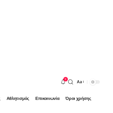
9
Aa
Font
Resizer
ς
Αθλητισμός
Επικοινωνία
Όροι χρήσης