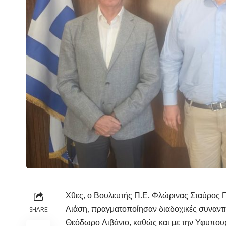
Χθες, ο Βουλευτής Π.Ε. Φλώρινας Σταύρος 
Λιάση, πραγματοποίησαν διαδοχικές συναντ
SHARE
Θεόδωρο Λιβάνιο, καθώς και με την Υφυπουρ