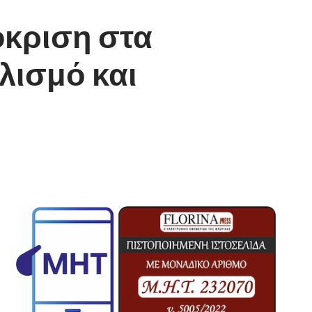
όκριση στα
λισμό και