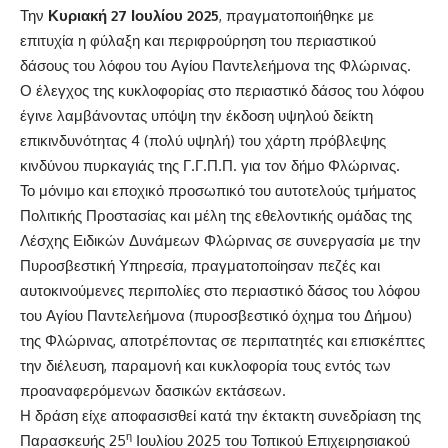
Την
Κυριακή 27 Ιουλίου 2025
, πραγματοποιήθηκε με
επιτυχία η φύλαξη και περιφρούρηση του περιαστικού
δάσους του λόφου του Αγίου Παντελεήμονα της Φλώρινας.
Ο έλεγχος της κυκλοφορίας στο περιαστικό δάσος του λόφου
έγινε λαμβάνοντας υπόψη την έκδοση υψηλού δείκτη
επικινδυνότητας 4 (πολύ υψηλή) του χάρτη πρόβλεψης
κινδύνου πυρκαγιάς της Γ.Γ.Π.Π. για τον δήμο Φλώρινας.
Το μόνιμο και εποχικό προσωπικό του αυτοτελούς τμήματος
Πολιτικής Προστασίας και μέλη της εθελοντικής ομάδας της
Λέσχης Ειδικών Δυνάμεων Φλώρινας σε συνεργασία με την
Πυροσβεστική Υπηρεσία, πραγματοποίησαν πεζές και
αυτοκινούμενες περιπολίες στο περιαστικό δάσος του λόφου
του Αγίου Παντελεήμονα (πυροσβεστικό όχημα του Δήμου)
της Φλώρινας, αποτρέποντας σε περιπατητές και επισκέπτες
την διέλευση, παραμονή και κυκλοφορία τους εντός των
προαναφερόμενων δασικών εκτάσεων.
Η δράση είχε αποφασισθεί κατά την έκτακτη συνεδρίαση της
η
Παρασκευής 25
Ιουλίου 2025 του Τοπικού Επιχειρησιακού