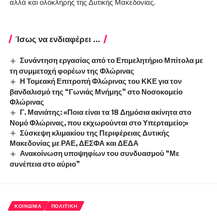
αλλά και ολόκληρης της Δυτικής Μακεδονίας.
Ίσως να ενδιαφέρει ...
Συνάντηση εργασίας από το Επιμελητήριο Μπίτολα με
τη συμμετοχή φορέων της Φλώρινας
Η Τομεακή Επιτροπή Φλώρινας του ΚΚΕ για τον
βανδαλισμό της “Γωνιάς Μνήμης” στο Νοσοκομείο
Φλώρινας
Γ. Μανιάτης: «Ποια είναι τα 18 Δημόσια ακίνητα στο
Νομό Φλώρινας, που εκχωρούνται στο Υπερταμείο;»
Σύσκεψη κλιμακίου της Περιφέρειας Δυτικής
Μακεδονίας με ΡΑΕ, ΔΕΣΦΑ και ΔΕΔΑ
Ανακοίνωση υποψηφίων του συνδυασμού “Με
συνέπεια στο αύριο”
ΚΟΙΝΩΝΊΑ
ΠΟΛΙΤΙΚΉ