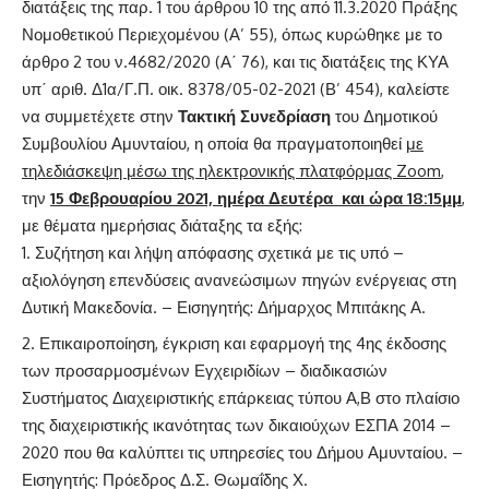
διατάξεις της παρ. 1 του άρθρου 10 της από 11.3.2020 Πράξης
Νομοθετικού Περιεχομένου (Α’ 55), όπως κυρώθηκε με το
άρθρο 2 του ν.4682/2020 (Α΄ 76), και τις διατάξεις της ΚΥΑ
υπ΄ αριθ. Δ1α/Γ.Π. οικ. 8378/05-02-2021 (Β’ 454), καλείστε
να συμμετέχετε στην
Τακτική Συνεδρίαση
του Δημοτικού
Συμβουλίου Αμυνταίου, η οποία θα πραγματοποιηθεί
με
τηλεδιάσκεψη μέσω της ηλεκτρονικής πλατφόρμας
Zoom
,
την
15 Φεβρουαρίου 2021, ημέρα Δευτέρα και ώρα 18:15μμ
,
με θέματα ημερήσιας διάταξης τα εξής:
Συζήτηση και λήψη απόφασης σχετικά με τις υπό –
αξιολόγηση επενδύσεις ανανεώσιμων πηγών ενέργειας στη
Δυτική Μακεδονία. – Εισηγητής: Δήμαρχος Μπιτάκης Α.
Επικαιροποίηση, έγκριση και εφαρμογή της 4ης έκδοσης
των προσαρμοσμένων Εγχειριδίων – διαδικασιών
Συστήματος Διαχειριστικής επάρκειας τύπου Α,Β στο πλαίσιο
της διαχειριστικής ικανότητας των δικαιούχων ΕΣΠΑ 2014 –
2020 που θα καλύπτει τις υπηρεσίες του Δήμου Αμυνταίου. –
Εισηγητής: Πρόεδρος Δ.Σ. Θωμαΐδης Χ.