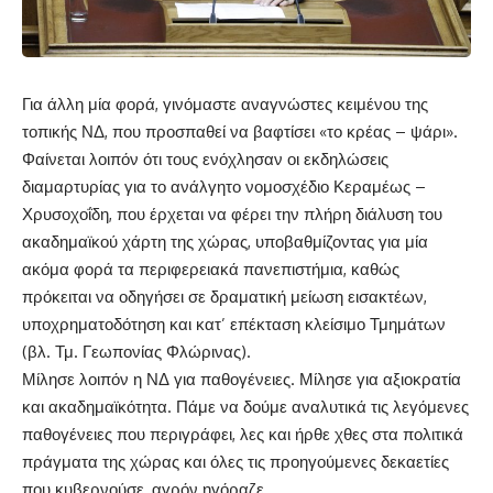
Για άλλη μία φορά, γινόμαστε αναγνώστες κειμένου της
τοπικής ΝΔ, που προσπαθεί να βαφτίσει «το κρέας – ψάρι».
Φαίνεται λοιπόν ότι τους ενόχλησαν οι εκδηλώσεις
διαμαρτυρίας για το ανάλγητο νομοσχέδιο Κεραμέως –
Χρυσοχοΐδη, που έρχεται να φέρει την πλήρη διάλυση του
ακαδημαϊκού χάρτη της χώρας, υποβαθμίζοντας για μία
ακόμα φορά τα περιφερειακά πανεπιστήμια, καθώς
πρόκειται να οδηγήσει σε δραματική μείωση εισακτέων,
υποχρηματοδότηση και κατ’ επέκταση κλείσιμο Τμημάτων
(βλ. Τμ. Γεωπονίας Φλώρινας).
Μίλησε λοιπόν η ΝΔ για παθογένειες. Μίλησε για αξιοκρατία
και ακαδημαϊκότητα. Πάμε να δούμε αναλυτικά τις λεγόμενες
παθογένειες που περιγράφει, λες και ήρθε χθες στα πολιτικά
πράγματα της χώρας και όλες τις προηγούμενες δεκαετίες
που κυβερνούσε, αγρόν ηγόραζε.