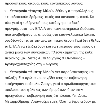
προσωπικούς, οικονομικούς, εργασιακούς λόγους;
Υποκρισία τέταρτη:
Μιλούν δήθεν για παράλληλους
εκπαιδευτικούς δρόμους -εκτός του πανεπιστημιακού. Και
τότε γιατί η κυβέρνησή τους κατάργησε τα διετή
προγράμματα των ΕΠΑ.Λ στα πανεπιστημιακά ιδρύματα,
που αναβάθμιζαν τις σπουδές στα επαγγελματικά λύκεια,
συνδέοντάς τες με την ανώτατη εκπαίδευση; Γιατί δεν ήθελαν
τα ΕΠΑ.Λ να εξειδικεύουν και να ενισχύουν τους νέους σε
αντικείμενα των συγκριτικών πλεονεκτημάτων της κάθε
περιοχής; (βλ. Διετές Αμπελουργίας & Οινοποιίας –
Αργυροχρυσοχοΐας στη Φλώρινα).
Υποκρισία πέμπτη:
Μιλούν για παραβατικότητες και
φύλαξη. Στα πρώτα νομοσχέδιά τους ως κυβέρνηση
κατήργησαν το άσυλο. Άραγε, γιατί ο πρωθυπουργός τους
απέλυσε τους φύλακες των ιδρυμάτων, όταν στην
προηγούμενη κυβέρνησή τους διατελούσε Υπ. Διοικ.
Μεταρρύθμισης; Απαντούμε εμείς: Όλα τα θεραπεύουν με