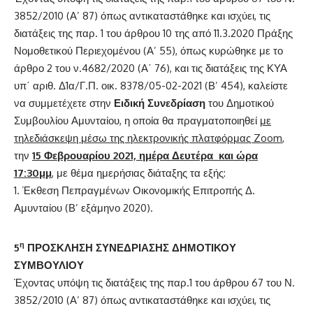
3852/2010 (Α’ 87) όπως αντικαταστάθηκε και ισχύει, τις
διατάξεις της παρ. 1 του άρθρου 10 της από 11.3.2020 Πράξης
Νομοθετικού Περιεχομένου (Α’ 55), όπως κυρώθηκε με το
άρθρο 2 του ν.4682/2020 (Α΄ 76), και τις διατάξεις της ΚΥΑ
υπ΄ αριθ. Δ1α/Γ.Π. οικ. 8378/05-02-2021 (Β’ 454), καλείστε
να συμμετέχετε στην
Ειδική Συνεδρίαση
του Δημοτικού
Συμβουλίου Αμυνταίου, η οποία θα πραγματοποιηθεί
με
τηλεδιάσκεψη μέσω της ηλεκτρονικής πλατφόρμας
Zoom
,
την
15 Φεβρουαρίου 2021, ημέρα Δευτέρα και ώρα
17:30μμ
, με θέμα ημερήσιας διάταξης τα εξής:
Έκθεση Πεπραγμένων Οικονομικής Επιτροπής Δ.
Αμυνταίου (Β’ εξάμηνο 2020).
η
5
ΠΡΟΣΚΛΗΣΗ
ΣΥΝΕΔΡΙΑΣΗΣ ΔΗΜΟΤΙΚΟΥ
ΣΥΜΒΟΥΛΙΟΥ
Έχοντας υπόψη τις διατάξεις της παρ.1 του άρθρου 67 του Ν.
3852/2010 (Α’ 87) όπως αντικαταστάθηκε και ισχύει, τις