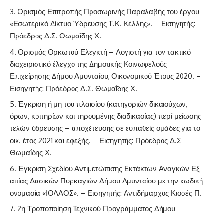
Ορισμός Επιτροπής Προσωρινής Παραλαβής του έργου
«Εσωτερικό Δίκτυο Ύδρευσης Τ.Κ. Κέλλης». – Εισηγητής:
Πρόεδρος Δ.Σ. Θωμαΐδης Χ.
Ορισμός Ορκωτού Ελεγκτή – Λογιστή για τον τακτικό
διαχειριστικό έλεγχο της Δημοτικής Κοινωφελούς
Επιχείρησης Δήμου Αμυνταίου, Οικονομικού Έτους 2020. –
Εισηγητής: Πρόεδρος Δ.Σ. Θωμαΐδης Χ.
Έγκριση ή μη του πλαισίου (κατηγοριών δικαιούχων,
όρων, κριτηρίων και τηρουμένης διαδικασίας) περί μείωσης
τελών ύδρευσης – αποχέτευσης σε ευπαθείς ομάδες για το
οικ. έτος 2021 και εφεξής. – Εισηγητής: Πρόεδρος Δ.Σ.
Θωμαΐδης Χ.
Έγκριση Σχεδίου Αντιμετώπισης Εκτάκτων Αναγκών Εξ
αιτίας Δασικών Πυρκαγιών Δήμου Αμυνταίου με την κωδική
ονομασία «ΙΟΛΑΟΣ». – Εισηγητής: Αντιδήμαρχος Κιοσές Π.
2η Τροποποίηση Τεχνικού Προγράμματος Δήμου