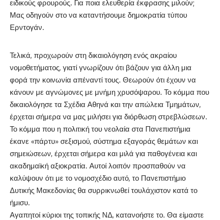
ειδικούς φρουρούς. Για ποια ελευθερία έκφρασης μιλούν;
Μας οδηγούν στο να καταντήσουμε δημοκρατία τύπου
Ερντογάν.
Τελικά, προχωρούν στη δικαιολόγηση ενός ακραίου
νομοθετήματος, γιατί γνωρίζουν ότι βάζουν για άλλη μια
φορά την κοινωνία απέναντί τους. Θεωρούν ότι έχουν να
κάνουν με αγνώμονες με μνήμη χρυσόψαρου. Το κόμμα που
δικαιολόγησε τα Σχέδια Αθηνά και την απώλεια Τμημάτων,
έρχεται σήμερα να μας μιλήσει για διόρθωση στρεβλώσεων.
Το κόμμα που η πολιτική του νεολαία στα Πανεπιστήμια
έκανε «πάρτυ» σεξισμού, σύστημα εξαγοράς θεμάτων και
σημειώσεων, έρχεται σήμερα και μιλά για παθογένεια και
ακαδημαϊκή αξιοκρατία. Αυτοί λοιπόν προσπαθούν να
καλύψουν ότι με το νομοσχέδιο αυτό, το Πανεπιστήμιο
Δυτικής Μακεδονίας θα συρρικνωθεί τουλάχιστον κατά το
ήμισυ.
Αγαπητοί κύριοι της τοπικής ΝΔ, κατανοήστε το. Θα είμαστε