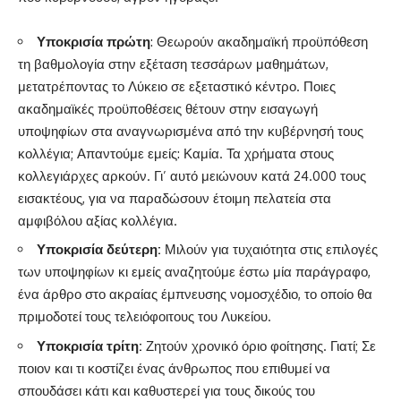
Υποκρισία πρώτη
: Θεωρούν ακαδημαϊκή προϋπόθεση
τη βαθμολογία στην εξέταση τεσσάρων μαθημάτων,
μετατρέποντας το Λύκειο σε εξεταστικό κέντρο. Ποιες
ακαδημαϊκές προϋποθέσεις θέτουν στην εισαγωγή
υποψηφίων στα αναγνωρισμένα από την κυβέρνησή τους
κολλέγια; Απαντούμε εμείς: Καμία. Τα χρήματα στους
κολλεγιάρχες αρκούν. Γι’ αυτό μειώνουν κατά 24.000 τους
εισακτέους, για να παραδώσουν έτοιμη πελατεία στα
αμφιβόλου αξίας κολλέγια.
Υποκρισία δεύτερη:
Μιλούν για τυχαιότητα στις επιλογές
των υποψηφίων κι εμείς αναζητούμε έστω μία παράγραφο,
ένα άρθρο στο ακραίας έμπνευσης νομοσχέδιο, το οποίο θα
πριμοδοτεί τους τελειόφοιτους του Λυκείου.
Υποκρισία τρίτη:
Ζητούν χρονικό όριο φοίτησης. Γιατί; Σε
ποιον και τι κοστίζει ένας άνθρωπος που επιθυμεί να
σπουδάσει κάτι και καθυστερεί για τους δικούς του