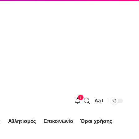
9
Aa
Font
Resizer
ς
Αθλητισμός
Επικοινωνία
Όροι χρήσης