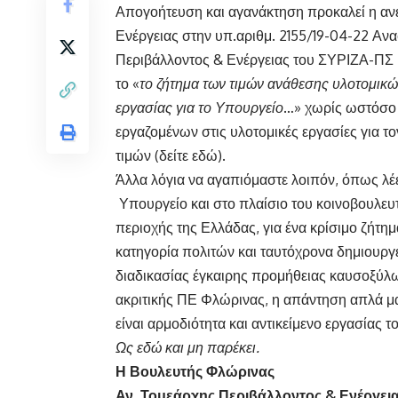
Απογοήτευση και αγανάκτηση προκαλεί η α
Ενέργειας στην
υπ.αριθμ. 2155/19-04-22 Αν
Περιβάλλοντος & Ενέργειας του ΣΥΡΙΖΑ-ΠΣ
το «
το ζήτημα των τιμών ανάθεσης υλοτομικώ
εργασίας για το Υπουργείο
…» χωρίς ωστόσο 
εργαζομένων στις υλοτομικές εργασίες για τ
τιμών (
δείτε εδώ
).
Άλλα λόγια να αγαπιόμαστε λοιπόν, όπως λέ
Υπουργείο και στο πλαίσιο του κοινοβουλευτ
περιοχής της Ελλάδας, για ένα κρίσιμο ζήτη
κατηγορία πολιτών και ταυτόχρονα δημιουργ
διαδικασίας έγκαιρης προμήθειας καυσοξύλων
ακριτικής ΠΕ Φλώρινας, η απάντηση απλά μα
είναι αρμοδιότητα και αντικείμενο εργασίας
Ως εδώ και μη παρέκει.
Η Βουλευτής Φλώρινας
Αν. Τομεάρχης Περιβάλλοντος & Ενέργει