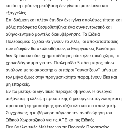
και ότι η πράσινη μετάβαση δεν γίνεται με κείμενα και
εξαγγελίες.
Επί δυόμιση και πλέον έτη δεν έχει γίνει απολύτως τίποτα και
μόλις πρόσφατα θεσμοθετήθηκε ένα συγκεντρωτικό και
αθηνοκεντρικό μοντέλο διακυβέρνησης. Τα Ειδικά
Πολεοδομικά Σχέδια θα γίνουν το 2023, οι αποκαταστάσεις
των εδαφών θα ακολουθήσουν, οι Ενεργειακές Κοινότητες
δεν βρίσκουν ούτε χρηματοδότηση, ούτε ηλεκτρικό χώρο, το
χρονοδιάγραμμα για την Πτολεμαΐδα 5 πάει μπρος-πίσω
ανάλογα με το ακροατήριο, οι πόροι ‘’αυγατίζουν’’ μήνα με
τον μήνα όμως στην πραγματικότητα παραμένουν ίδιοι και
μη επαρκείς.
Εν τω μεταξύ οι λιγνιτικές περιοχές σβήνουν. Η ανεργία
αυξάνεται, η έλλειψη προοπτικής δημιουργεί απόγνωση και η
προοπτική ερημοποίησης φαντάζει όλο και πιο απειλητική.
Συγχρόνως, η κυβέρνηση πάγωσε την αναθεώρηση του
Eιδικού Xωροταξικού για τις ΑΠΕ και τις Ειδικές
Περιβαλλοντικές Μελέτες για τις Περιοχές Προστασίας