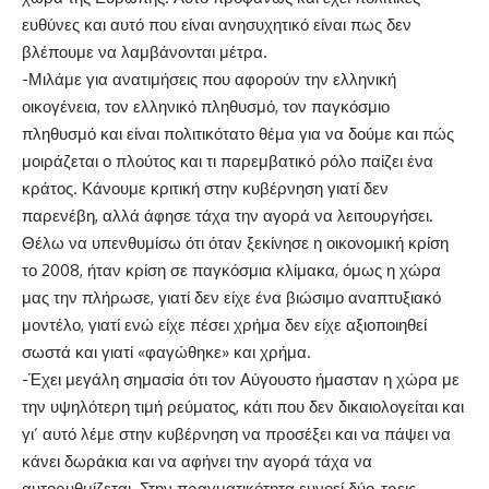
ευθύνες και αυτό που είναι ανησυχητικό είναι πως δεν
βλέπουμε να λαμβάνονται μέτρα.
-Μιλάμε για ανατιμήσεις που αφορούν την ελληνική
οικογένεια, τον ελληνικό πληθυσμό, τον παγκόσμιο
πληθυσμό και είναι πολιτικότατο θέμα για να δούμε και πώς
μοιράζεται ο πλούτος και τι παρεμβατικό ρόλο παίζει ένα
κράτος. Κάνουμε κριτική στην κυβέρνηση γιατί δεν
παρενέβη, αλλά άφησε τάχα την αγορά να λειτουργήσει.
Θέλω να υπενθυμίσω ότι όταν ξεκίνησε η οικονομική κρίση
το 2008, ήταν κρίση σε παγκόσμια κλίμακα, όμως η χώρα
μας την πλήρωσε, γιατί δεν είχε ένα βιώσιμο αναπτυξιακό
μοντέλο, γιατί ενώ είχε πέσει χρήμα δεν είχε αξιοποιηθεί
σωστά και γιατί «φαγώθηκε» και χρήμα.
-Έχει μεγάλη σημασία ότι τον Αύγουστο ήμασταν η χώρα με
την υψηλότερη τιμή ρεύματος, κάτι που δεν δικαιολογείται και
γι’ αυτό λέμε στην κυβέρνηση να προσέξει και να πάψει να
κάνει δωράκια και να αφήνει την αγορά τάχα να
αυτορυθμίζεται. Στην πραγματικότητα ευνοεί δύο-τρεις