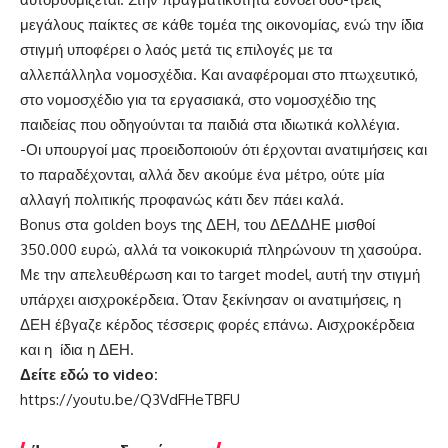
μεγάλους παίκτες σε κάθε τομέα της οικονομίας, ενώ την ίδια
στιγμή υποφέρει ο λαός μετά τις επιλογές με τα
αλλεπάλληλα νομοσχέδια. Και αναφέρομαι στο πτωχευτικό,
στο νομοσχέδιο για τα εργασιακά, στο νομοσχέδιο της
παιδείας που οδηγούνται τα παιδιά στα ιδιωτικά κολλέγια.
-Οι υπουργοί μας προειδοποιούν ότι έρχονται ανατιμήσεις και
το παραδέχονται, αλλά δεν ακούμε ένα μέτρο, ούτε μία
αλλαγή πολιτικής προφανώς κάτι δεν πάει καλά.
Bonus στα golden boys της ΔΕΗ, του ΔΕΔΔΗΕ μισθοί
350.000 ευρώ, αλλά τα νοικοκυριά πληρώνουν τη χασούρα.
Με την απελευθέρωση και το target model, αυτή την στιγμή
υπάρχει αισχροκέρδεια. Όταν ξεκίνησαν οι ανατιμήσεις, η
ΔΕΗ έβγαζε κέρδος τέσσερις φορές επάνω. Αισχροκέρδεια
και η ίδια η ΔΕΗ.
Δείτε εδώ το
video
:
https://youtu.be/Q3VdFHeTBFU