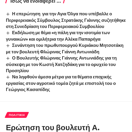
Ίσως να ενδιαφέρει ...
Η επερώτηση για την Αγια Όλγα που υπέβαλλε ο
Περιφερειακός Σύμβουλος Στρατάκης Γιάννης συζητήθηκε
στη Συνεδρίαση του Περιφερειακού Συμβουλίου
Εκδήλωση με θέμα «η πάλη για την ισοτιμία των
γυναικών» και ομιλήτρια την Αλέκα Παπαρήγα
Συνάντηση του πρωθυπουργού Κυριάκου Μητσοτάκη
με τον βουλευτή Φλώρινας Γιάννη Αντωνιάδη
Ο Βουλευτής Φλώρινας Γιάννης Αντωνιάδης για τη
σύσκεψη με τον Κωστή Χατζηδάκη για το ορυχείο του
Προσηλίου
Να ληφθούν άμεσα μέτρα για τα θέματα εποχικής
εργασίας στον αγροτικό τομέα ζητά με επιστολή του ο
Γεώργιος Κασαπίδης
ΠΟΛΙΤΙΚΉ
Ερώτηση του βουλευτή Α.