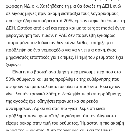
χώρας η ΝΔ, ο κ. Χατζηδάκης τη μια θα έσωζε τη ΔΕΗ, ενώ
σε λίγους μήνες πριν ακόμη εισπράξει τους λογαριασμούς
που είχε ήδη ανατιμήσει κατά 20%, εμφανίστηκε ότι έσωσε τη
ΔΕΗ. Ωστόσο από εκεί και πέρα και με το target model έγινε
χειραγώγηση των τιμών, η ΡΑΕ δεν παρενέβη εγκαίρως
-παρά μόνο τον Ιούνιο αν δεν κάνω λάθος- υπήρξε μία
πρόβλεψη σε ένα νομοσχέδιο για να γίνει μία αρχή, ένας
μηχανισμός εποπτικός για τις τιμές. Η τιμή του ρεύματος έχει
ξεφύγει
-Είναι η πιο βασική ανατίμηση, περιμένουμε περίπου στο
50% σύμφωνα και με τις προβλέψεις της κυβέρνησης που
αφορούν και μετακυλίονται σε όλα τα προϊόντα. Εκεί έχουν
γίνει λοιπόν τραγικά λάθη, η ιδεοληψία περί αυτορρύθμισης
της αγοράς έχει οδηγήσει πραγματικά σε ρεκόρ
ανατιμήσεων. Αρκεί να σας πω -γιατί λέμε ότι είναι
πρόβλημα πανευρωπαϊκό/παγκόσμιο- ότι τον Αύγουστο
είχαμε ρεκόρ στην τιμή του ρεύματος. Ήμασταν η πιο ακριβή
χώρα της Ευρώπης. Αυτό προφανώς και έχει πολιτικές