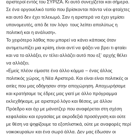
αριστεροί εντός του ΣΥΡΙΖΑ. Κι αυτό συνεχίζεται και σήμερα.
Σε ένα οργουελικό τοπίο που βρίσκονται πάντα νέοι φταίχτες
και αυτό δεν έχει τελειωμό. Σαν η αριστερά να έχει γεμίσει
υπονομευτές, από δε τον λόγο τους λείπει απολύτως η
πολιτική και η ανάλυση».
Το χειρότερο λάθος που μπορεί να κάνει κάποιος όταν
αντιμετωπίζει μια κρίση, είναι αντί να ψάξει να βρει τι φταίει
και να το αλλάξει, εν τέλει αλλάζει αυτό που εξ’ αρχής θέλει
να αλλάξει.
«Εμείς πλέον είμαστε ένα άλλο κόμμα – ένας άλλος
πολιτικός χώρος, η Νέα Αριστερά. Και είναι είναι πολιτικές οι
αιτίες που μας οδήγησαν στην αποχώρηση. Αποχωρήσαμε
και κρατήσαμε τις έδρες μας γιατί με άλλο πρόγραμμα
εκλεχθήκαμε, με αριστερό λόγο και θέσεις, με άλλον
Πρόεδρο και όχι με μάνατζερ που αναφέρεται στη σχέση
κεφαλαίου και εργασίας με ακροδεξιά προσέγγιση και ούτε
με θέση να ψηφίζουμε τα εξοπλιστικά, ούτε με αναφορές περί
νοικοκυραίων και ένα σωρό άλλα. Δεν μας έδωσαν οι