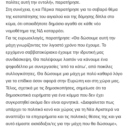
πολίτες αυτή την εντολή», παρατήρησε.
Στη συνέχεια, η κα Πέρκα παρατήρησε για το σοβαρό θέμα
της καταπάτησης του αιγιαλού και της δόμησης δίπλα στο
κύμα, ότι οποιοδήποτε δημόσιο αγαθό σε κάθε νέο
νομοθέτημα της ΝΔ καταρρέει.
Για τις ευρωεκλογές, παρατήρησε: «Θα δώσουμε αυτή την
μάχη γνωρίζοντας τον λιγοστό χρόνο που έχουμε. Το
ερχόμενο σαββατοκύριακο έχουμε την ιδρυτική μας
συνδιάσκεψη. Θα παλέψουμε λοιπόν να κάνουμε ένα
ψηφοδέλτιο με συνεργασίες ‘από τα κάτω’, από ποικίλες
συλλογικότητες. Θα δώσουμε μια μάχη με πολύ καθαρό λόγο
για τα επίδικα όσον αφορά στην Ευρώπη και στη χώρα μας.
Τέλος, σχετικά με τις δημοσκοπήσεις, σημείωσε ότι τα
δημοσκοπικά ευρήματα για ένα κόμμα που δεν έχει
συγκροτηθεί ακόμα δεν είναι αρνητικά. «Διαφαίνεται πως
υπάρχει το πολιτικό κενό και χώρος για τη Νέα Αριστερά να
αναπτύξει τα επιχειρήματα και τις πολιτικές θέσεις της και για
αυτό είμαστε αισιόδοξοι/ες για την μάχη που θα δώσουμε»,