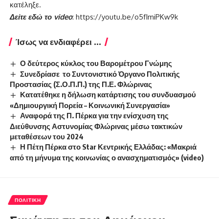
κατέληξε.
Δείτε εδώ το
video
:
https://youtu.be/o5fImiPKw9k
Ίσως να ενδιαφέρει ...
Ο δεύτερος κύκλος του Βαρομέτρου Γνώμης
Συνεδρίασε το Συντονιστικό Όργανο Πολιτικής
Προστασίας (Σ.Ο.Π.Π.) της Π.Ε. Φλώρινας
Κατατέθηκε η δήλωση κατάρτισης του συνδυασμού
«Δημιουργική Πορεία – Κοινωνική Συνεργασία»
Αναφορά της Π. Πέρκα για την ενίσχυση της
Διεύθυνσης Αστυνομίας Φλώρινας μέσω τακτικών
μεταθέσεων του 2024
Η Πέτη Πέρκα στο Star Κεντρικής Ελλάδας: «Μακριά
από τη μήνυμα της κοινωνίας ο ανασχηματισμός» (video)
ΠΟΛΙΤΙΚΉ