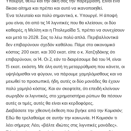
Υπουργέ, θέλω και την δική σας την παρέμβαση. Είναι ένα
δίκαιο αίτημα και πρέπει και αυτό να ικανοποιηθεί.
Ένα τελευταίο και πολύ σημαντικό, κ. Υπουργέ. Η άποψή
μου είναι, ότι από τις 14 λιγνιτικές που θα κλείσουν, οι δύο
καθαρές, η Μελίτη και η Πτολεμαΐδα 5, πρέπει να συνεχίσουν
και μετά το 2028. Σας το λέω πολύ απλά. Περιβαλλοντικά
δεν επιβαρύνουν σχεδόν καθόλου. Πάμε στο οικονομικό
κόστος: 200 εκατ. και 300 εκατ. είπε ο κ. Χατζηδάκης ότι
επιβαρύνουν, οι 14. Οι 2, εάν το διαιρέσουμε διά του 14, είναι
15 εκατ. εκάστη. Με όλη αυτή τη μεταρρύθμιση που κάνετε, οι
υψηλόμισθοι να φύγουν, να πάρουμε χαμηλόμισθους και να
μειωθεί το προσωπικό, ήδη, αυτές οι δύο μονάδες θα έχουν
πολύ χαμηλό κόστος. Και αν σκεφτείτε, ότι επειδή κλείνουν
σωρηδόν οι λιγνιτικές, στο χρηματιστήριο ρύπων θα πέσουν
αυτές οι τιμές, αυτές θα είναι και κερδοφόρες.
Διαβάσατε την χθεσινή έκθεση που βγήκε από την Κομισιόν;
Εδώ θα τρελαθούμε σε αυτήν την κοινωνία. Η Κομισιόν τι
λέει σήμερα; Λέει, «βάλτε ιδιώτες στις λιγνιτικές μονάδες».