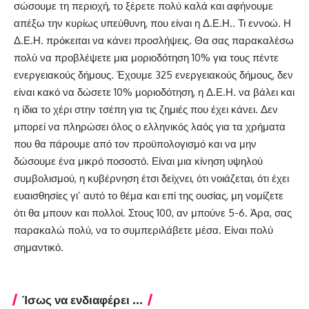
σώσουμε τη περιοχή, το ξέρετε πολύ καλά και αφήνουμε
απέξω την κυρίως υπεύθυνη, που είναι η Δ.Ε.Η.. Τι εννοώ. Η
Δ.Ε.Η. πρόκειται να κάνει προσλήψεις. Θα σας παρακαλέσω
πολύ να προβλέψετε μια μοριοδότηση 10% για τους πέντε
ενεργειακούς δήμους. Έχουμε 325 ενεργειακούς δήμους, δεν
είναι κακό να δώσετε 10% μοριοδότηση, η Δ.Ε.Η. να βάλει και
η ίδια το χέρι στην τσέπη για τις ζημιές που έχει κάνει. Δεν
μπορεί να πληρώσει όλος ο ελληνικός λαός για τα χρήματα
που θα πάρουμε από τον προϋπολογισμό και να μην
δώσουμε ένα μικρό ποσοστό. Είναι μια κίνηση υψηλού
συμβολισμού, η κυβέρνηση έτσι δείχνει, ότι νοιάζεται, ότι έχει
ευαισθησίες γι’ αυτό το θέμα και επί της ουσίας, μη νομίζετε
ότι θα μπουν και πολλοί. Στους 100, αν μπούνε 5-6. Άρα, σας
παρακαλώ πολύ, να το συμπεριλάβετε μέσα. Είναι πολύ
σημαντικό.
Ίσως να ενδιαφέρει ...