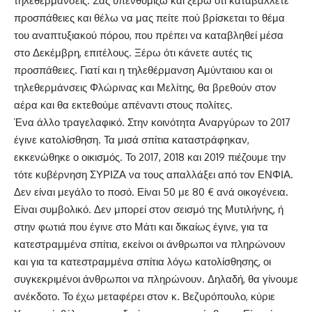
τηλεθερμάνσεις. Σας υπενθυμίζω και ξέρω ότι καταβάλλετε
προσπάθειες και θέλω να μας πείτε πού βρίσκεται το θέμα
του αναπτυξιακού πόρου, που πρέπει να καταβληθεί μέσα
στο Δεκέμβρη, επιτέλους. Ξέρω ότι κάνετε αυτές τις
προσπάθειες. Γιατί και η τηλεθέρμανση Αμύνταιου και οι
τηλεθερμάνσεις Φλώρινας και Μελίτης, θα βρεθούν στον
αέρα και θα εκτεθούμε απέναντι στους πολίτες.
Ένα άλλο τραγελαφικό. Στην κοινότητα Αναργύρων το 2017
έγινε κατολίσθηση. Τα μισά σπίτια καταστράφηκαν,
εκκενώθηκε ο οικισμός. Το 2017, 2018 και 2019 πιέζουμε την
τότε κυβέρνηση ΣΥΡΙΖΑ να τους απαλλάξει από τον ΕΝΦΙΑ.
Δεν είναι μεγάλο το ποσό. Είναι 50 με 80 € ανά οικογένεια.
Είναι συμβολικό. Δεν μπορεί στον σεισμό της Μυτιλήνης, ή
στην φωτιά που έγινε στο Μάτι και δικαίως έγινε, για τα
κατεστραμμένα σπίτια, εκείνοι οι άνθρωποι να πληρώνουν
και για τα κατεστραμμένα σπίτια λόγω κατολίσθησης, οι
συγκεκριμένοι άνθρωποι να πληρώνουν. Δηλαδή, θα γίνουμε
ανέκδοτο. Το έχω μεταφέρει στον κ. Βεζυρόπουλο, κύριε