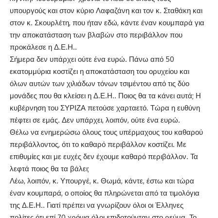
υπουργούς και στον κύριο Λαφαζάνη και τον κ. Σταθάκη και
στον κ. Σκουρλέτη, που ήταν εδώ, κάντε έναν κουμπαρά για
την αποκατάσταση των βλαβών στο περιβάλλον που
προκάλεσε η Δ.Ε.Η..
Σήμερα δεν υπάρχει ούτε ένα ευρώ. Πάνω από 50
εκατομμύρια κοστίζει η αποκατάσταση του ορυχείου και
όλων αυτών των χιλιάδων τόνων τσιμέντου από τις δύο
μονάδες που θα κλείσει η Δ.Ε.Η.. Ποιος θα τα κάνει αυτά; Η
κυβέρνηση του ΣΥΡΙΖΑ πετούσε χαρταετό. Τώρα η ευθύνη
πέφτει σε εμάς. Δεν υπάρχει, λοιπόν, ούτε ένα ευρώ.
Θέλω να ενημερώσω όλους τους υπέρμαχους του καθαρού
περιβάλλοντος, ότι το καθαρό περιβάλλον κοστίζει. Με
επιθυμίες και με ευχές δεν έχουμε καθαρό περιβάλλον. Τα
λεφτά ποιος θα τα βάλει;
Λέω, λοιπόν, κ. Υπουργέ, κ. Θωμά, κάντε, έστω και τώρα
έναν κουμπαρά, ο οποίος θα πληρώνεται από τα τιμολόγια
της Δ.Ε.Η.. Γιατί πρέπει να γνωρίζουν όλοι οι Έλληνες
πολίτες ότι επί 70 χρόνια όλοι επιδοτούνταν στο ρεύμα. Το