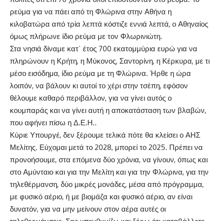
ρεύμα για να πάει από τη Φλώρινα στην Αθήνα η
κιλοβατώρα από τρία λεπτά κόστιζε εννιά λεπτά, ο Αθηναίος
όμως πλήρωνε ίδιο ρεύμα με τον Φλωρινιώτη.
Στα νησιά δίναμε κατ΄ έτος 700 εκατομμύρια ευρώ για να
πληρώνουν η Κρήτη, η Μύκονος, Σαντορίνη, η Κέρκυρα, με τι
μέσο εισόδημα, ίδιο ρεύμα με τη Φλώρινα. Ήρθε η ώρα
λοιπόν, να βάλουν κι αυτοί το χέρι στην τσέπη, εφόσον
θέλουμε καθαρό περιβάλλον, για να γίνει αυτός ο
κουμπαράς και να γίνει αυτή η αποκατάσταση των βλαβών,
που αφήνει πίσω η Δ.Ε.Η..
Κύριε Υπουργέ, δεν ξέρουμε τελικά πότε θα κλείσει ο ΑΗΣ
Μελίτης. Εύχομαι μετά το 2028, μπορεί το 2025. Πρέπει να
προνοήσουμε, στα επόμενα δύο χρόνια, να γίνουν, όπως και
στο Αμύνταιο και για την Μελίτη και για την Φλώρινα, για την
τηλεθέρμανση, δύο μικρές μονάδες, μέσα από πρόγραμμα,
με φυσικό αέριο, ή με βιομάζα και φυσικό αέριο, αν είναι
δυνατόν, για να μην μείνουν στον αέρα αυτές οι