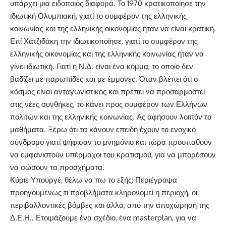
υπάρχει μια ειδοποιός διαφορά. Το 1970 κρατικοποίησε την
ιδιωτική Ολυμπιακή, γιατί το συμφέρον της ελληνικής
κοινωνίας και της ελληνικής οικονομίας ήταν να είναι κρατική.
Επί Χατζιδάκη την ιδιωτικοποίησε, γιατί το συμφέρον της
ελληνικής οικονομίας και της ελληνικής κοινωνίας ήταν να
γίνει ιδιωτική. Γιατί η Ν.Δ. είναι ένα κόμμα, το οποίο δεν
βαδίζει με παρωπίδες και με έμμονες. Όταν βλέπει ότι ο
κόσμος είναι ανταγωνιστικός και πρέπει να προσαρμοστεί
στις νέες συνθήκες, το κάνει προς συμφέρον των Ελλήνων
πολιτών και της ελληνικής κοινωνίας. Ας αφήσουν λοιπόν τα
μαθήματα. Ξέρω ότι τα κάνουν επειδή έχουν το ενοχικό
σύνδρομο γιατί ψήφισαν το μνημόνιο και τώρα προσπαθούν
να εμφανιστούν υπέρμαχοι του κρατισμού, για να μπορέσουν
να σώσουν τα προσχήματα.
Κύριε Υπουργέ, θέλω να πω το εξής: Περιέγραψα
προηγουμένως τι προβλήματα κληρονομεί η περιοχή, οι
περιβαλλοντικές βόμβες και άλλα, από την αποχώρηση της
Δ.Ε.Η.. Ετοιμάζουμε ένα σχέδιο, ένα masterplan, για να