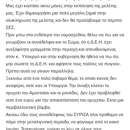
Μας έχει κοστίσει οκτώ μήνες στην εκπόνηση της μελέτης
μας. Έχει δημιουργήσει μια πολύ μεγάλη ζημιά στην
ολοκλήρωση της μελέτης και δεν θα προλάβουμε το πέμπτο
ΣΕΣ.
Πριν μπω στα ενδότερα του νομοσχεδίου, θέλω να πω για να
γνωρίζουν οι συνάδελφοι και το Σώμα, ότι η Δ.Ε.Η. έχει
ανεξόφλητα γραμμάτια στην περιοχή και απευθυνόμενος
στον κ. Υπουργό και στην κυβέρνηση θα ήθελα να πω ότι,
μην σώσετε τη Δ.Ε.Η. και αφήσετε τους πολίτες να πνιγούν.
Πρέπει αυτά να γίνουν παράλληλα.
Ξεκινάω από ένα πολύ σοβαρό θέμα, το οποίο κανείς δεν
αναφέρει, ούτε καν οι Υπουργοί. Την άνοιξη κλείνει το
ορυχείο του Αμυνταίου και οι μονάδες. Δεν έχει προβλεφθεί
ούτε ένα ευρώ για την αποκατάσταση του ορυχείου. Είναι μια
περιβαλλοντική βόμβα.
Ακούω εδώ τους συναδέλφους του ΣΥΡΙΖΑ όλοι πρόθυμοι να
πάμε στην μεταλιγνιτική περίοδο, να φύγουμε από το κακό
λιγνίτη. Τεσσεράμισι χρόνια το λέω σε όλους τους