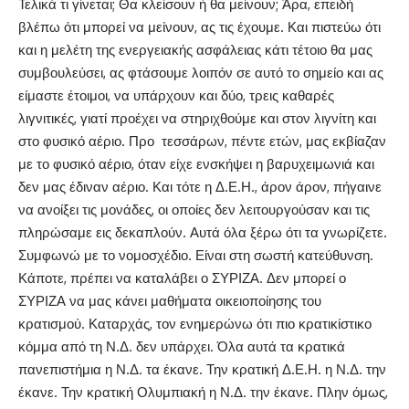
Τελικά τι γίνεται; Θα κλείσουν ή θα μείνουν; Άρα, επειδή
βλέπω ότι μπορεί να μείνουν, ας τις έχουμε. Και πιστεύω ότι
και η μελέτη της ενεργειακής ασφάλειας κάτι τέτοιο θα μας
συμβουλεύσει, ας φτάσουμε λοιπόν σε αυτό το σημείο και ας
είμαστε έτοιμοι, να υπάρχουν και δύο, τρεις καθαρές
λιγνιτικές, γιατί προέχει να στηριχθούμε και στον λιγνίτη και
στο φυσικό αέριο. Προ τεσσάρων, πέντε ετών, μας εκβίαζαν
με το φυσικό αέριο, όταν είχε ενσκήψει η βαρυχειμωνιά και
δεν μας έδιναν αέριο. Και τότε η Δ.Ε.Η., άρον άρον, πήγαινε
να ανοίξει τις μονάδες, οι οποίες δεν λειτουργούσαν και τις
πληρώσαμε εις δεκαπλούν. Αυτά όλα ξέρω ότι τα γνωρίζετε.
Συμφωνώ με το νομοσχέδιο. Είναι στη σωστή κατεύθυνση.
Κάποτε, πρέπει να καταλάβει ο ΣΥΡΙΖΑ. Δεν μπορεί ο
ΣΥΡΙΖΑ να μας κάνει μαθήματα οικειοποίησης του
κρατισμού. Καταρχάς, τον ενημερώνω ότι πιο κρατικίστικο
κόμμα από τη Ν.Δ. δεν υπάρχει. Όλα αυτά τα κρατικά
πανεπιστήμια η Ν.Δ. τα έκανε. Την κρατική Δ.Ε.Η. η Ν.Δ. την
έκανε. Την κρατική Ολυμπιακή η Ν.Δ. την έκανε. Πλην όμως,