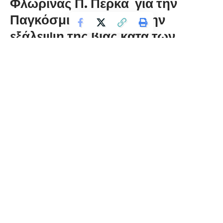
Φλώρινας Π. Πέρκα για την
Παγκόσμια Ημέρα για την
εξάλειψη της βίας κατά των
Γυναικών
florinapress.gr
Δευτέρα 25 Νοεμβρίου, 2019 15:05