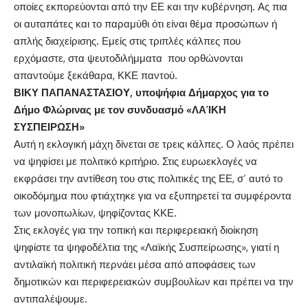
οποίες εκπορεύονται από την ΕΕ και την κυβέρνηση. Ας πια
οι αυταπάτες και το παραμύθι ότι είναι θέμα προσώπων ή
απλής διαχείρισης. Εμείς στις τριπλές κάλπες που
ερχόμαστε, στα ψευτοδιλήμματα που ορθώνονται
απαντούμε ξεκάθαρα, ΚΚΕ παντού.
ΒΙΚΥ ΠΑΠΑΝΑΣΤΑΣΙΟΥ, υποψήφια Δήμαρχος για το
Δήμο Φλώρινας με τον συνδυασμό «ΛΑΊΚΗ
ΣΥΣΠΕΙΡΩΣΗ»
Αυτή η εκλογική μάχη δίνεται σε τρεις κάλπες. Ο λαός πρέπει
να ψηφίσει με πολιτικό κριτήριο. Στις ευρωεκλογές να
εκφράσει την αντίθεση του στις πολιτικές της ΕΕ, σ’ αυτό το
οικοδόμημα που φτιάχτηκε για να εξυπηρετεί τα συμφέροντα
των μονοπωλίων, ψηφίζοντας ΚΚΕ.
Στις εκλογές για την τοπική και περιφερειακή διοίκηση
ψηφίστε τα ψηφοδέλτια της «Λαϊκής Συσπείρωσης», γιατί η
αντιλαϊκή πολιτική περνάει μέσα από αποφάσεις των
δημοτικών και περιφερειακών συμβουλίων και πρέπει να την
αντιπαλέψουμε.