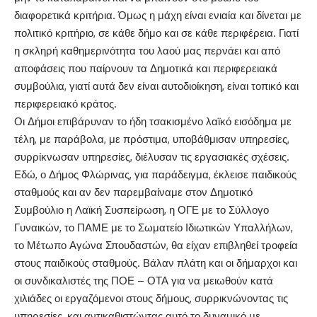
διαφορετικά κριτήρια. Όμως η μάχη είναι ενιαία και δίνεται με
πολιτικό κριτήριο, σε κάθε δήμο και σε κάθε περιφέρεια. Γιατί
η σκληρή καθημερινότητα του λαού μας περνάει και από
αποφάσεις που παίρνουν τα Δημοτικά και περιφερειακά
συμβούλια, γιατί αυτά δεν είναι αυτοδιοίκηση, είναι τοπικό και
περιφερειακό κράτος.
Οι Δήμοι επιβάρυναν το ήδη τσακισμένο λαϊκό εισόδημα με
τέλη, με παράβολα, με πρόστιμα, υποβάθμισαν υπηρεσίες,
συρρίκνωσαν υπηρεσίες, διέλυσαν τις εργασιακές σχέσεις.
Εδώ, ο Δήμος Φλώρινας, για παράδειγμα, έκλεισε παιδικούς
σταθμούς και αν δεν παρεμβαίναμε στον Δημοτικό
Συμβούλιο η Λαϊκή Συσπείρωση, η ΟΓΕ με το Σύλλογο
Γυναικών, το ΠΑΜΕ με το Σωματείο Ιδιωτικών Υπαλλήλων,
το Μέτωπο Αγώνα Σπουδαστών, θα είχαν επιβληθεί τροφεία
στους παιδικούς σταθμούς. Βάλαν πλάτη και οι δήμαρχοι και
οι συνδικαλιστές της ΠΟΕ – ΟΤΑ για να μειωθούν κατά
χιλιάδες οι εργαζόμενοι στους δήμους, συρρικνώνοντας τις
υπηρεσίες, και αντικαθιστώντας αυτό το δυναμικό με