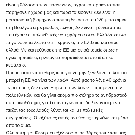
είναι η θάλασσα των εισαγωγών, αγροτικά προϊόντα που
παρήγαγε η χώρα μας και τώρα τα εισάγει; Δεν είναι η
μεταποιητική βιομηχανία που τη δεκαετία του ‘90 μετακόμισε
στη Βουλγαρία με μισθούς πείνας; Δεν είναι η δυνατότητα
που έχουν οι πολυεθνικές να τζιράρουν στην Ελλάδα και να
πηγαίνουν τα λεφτά στη Γερμανία, την Ελβετία και όπου
αλλού; Με κατευθύνσεις της ΕΕ μια σειρά τομείς όπως η
υγεία, η παιδεία, η ενέργεια παραδίδονται στο ιδιωτικό
κεφάλαιο.
Πρέπει αυτά να τα θυμίζουμε για να μην ξεγελάνε το λαό ότι
μπορεί η ΕΕ να γίνει των λαών. Αυτό μας το λένε 40 χρόνια
τώρα, όμως δεν έγινε Ευρώπη των λαών. Παραμένει των
πολυεθνικών και θα γίνει ακόμα πιο σκληρό το αντιδραστικό
αυτό οικοδόμημα, γιατί οι ανταγωνισμοί δε λύνονται μόνο
πιέζοντας τους λαούς, λύνονται και με πολεμικές
συγκρούσεις. Οι οξύτατες αυτές αντιθέσεις περνάνε και μέσα
από το αίμα.
Όλη αυτή η επίθεση που εξελίσσεται σε βάρος του λαού μας