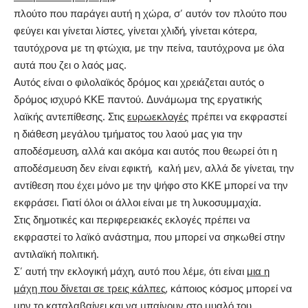
πλούτο που παράγει αυτή η χώρα, σ’ αυτόν τον πλούτο που
φεύγει και γίνεται λίστες, γίνεται χλιδή, γίνεται κότερα,
ταυτόχρονα με τη φτώχια, με την πείνα, ταυτόχρονα με όλα
αυτά που ζει ο λαός μας.
Αυτός είναι ο φιλολαϊκός δρόμος και χρειάζεται αυτός ο
δρόμος ισχυρό ΚΚΕ παντού. Δυνάμωμα της εργατικής
λαϊκής αντεπίθεσης. Στις
ευρωεκλογές
πρέπει να εκφραστεί
η διάθεση μεγάλου τμήματος του λαού μας για την
αποδέσμευση, αλλά και ακόμα και αυτός που θεωρεί ότι η
αποδέσμευση δεν είναι εφικτή, καλή μεν, αλλά δε γίνεται, την
αντίθεση που έχει μόνο με την ψήφο στο ΚΚΕ μπορεί να την
εκφράσει. Γιατί όλοι οι άλλοι είναι με τη λυκοσυμμαχία.
Στις δημοτικές και περιφερειακές εκλογές πρέπει να
εκφραστεί το λαϊκό ανάστημα, που μπορεί να σηκωθεί στην
αντιλαϊκή πολιτική.
Σ’ αυτή την εκλογική μάχη, αυτό που λέμε, ότι είναι
μια η
μάχη που δίνεται σε τρεις κάλπες
, κάποιος κόσμος μπορεί να
μην το καταλαβαίνει και να μπαίνουν στο μυαλό του