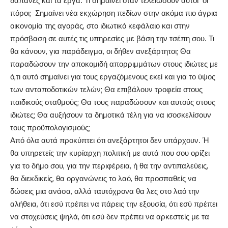
δαπάνες και τα έργα. Τι σημαίνει όταν τελειώσουν αυτοί οι
πόροι; Σημαίνει νέα εκχώρηση πεδίων στην ακόμα πιο άγρια
οικονομία της αγοράς, στο ιδιωτικό κεφάλαιο και στην
πρόσβαση σε αυτές τις υπηρεσίες με βάση την τσέπη σου. Τι
θα κάνουν, για παράδειγμα, οι δήθεν ανεξάρτητοι; Θα
παραδώσουν την αποκομιδή απορριμμάτων στους ιδιώτες με
ό,τι αυτό σημαίνει για τους εργαζόμενους εκεί και για το ύψος
των ανταποδοτικών τελών; Θα επιβάλουν τροφεία στους
παιδικούς σταθμούς; Θα τους παραδώσουν και αυτούς στους
ιδιώτες; Θα αυξήσουν τα δημοτικά τέλη για να ισοσκελίσουν
τους προϋπολογισμούς;
Από όλα αυτά προκύπτει ότι ανεξάρτητοι δεν υπάρχουν. Ή
θα υπηρετείς την κυρίαρχη πολιτική με αυτά που σου ορίζει
για το δήμο σου, για την περιφέρεια, ή θα την αντιπαλεύεις,
θα διεκδικείς, θα οργανώνεις το λαό, θα προσπαθείς να
δώσεις μια ανάσα, αλλά ταυτόχρονα θα λες στο λαό την
αλήθεια, ότι εσύ πρέπει να πάρεις την εξουσία, ότι εσύ πρέπει
να στοχεύσεις ψηλά, ότι εσύ δεν πρέπει να αρκεστείς με τα