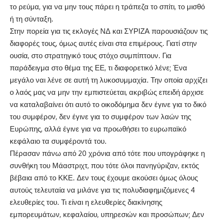
το ρεύμα, για να μην τους πάρει η τράπεζα το σπίτι, το μισθό
ή τη σύνταξη.
Στην πορεία για τις εκλογές ΝΔ και ΣΥΡΙΖΑ παρουσιάζουν τις
διαφορές τους, όμως αυτές είναι στα επιμέρους. Γιατί στην
ουσία, στο στρατηγικό τους στόχο συμπίπτουν. Για
παράδειγμα στο θέμα της ΕΕ, τι διαφορετικό λένε; Ένα
μεγάλο ναι λένε σε αυτή τη λυκοσυμμαχία. Την οποία αρχίζει
ο λαός μας να μην την εμπιστεύεται, ακριβώς επειδή άρχισε
να καταλαβαίνει ότι αυτό το οικοδόμημα δεν έγινε για το δικό
του συμφέρον, δεν έγινε για το συμφέρον των λαών της
Ευρώπης, αλλά έγινε για να προωθήσει το ευρωπαϊκό
κεφάλαιο τα συμφέροντά του.
Πέρασαν πάνω από 20 χρόνια από τότε που υπογράφηκε η
συνθήκη του Μάαστριχτ, που τότε όλοι πανηγύριζαν, εκτός
βέβαια από το ΚΚΕ. Δεν τους έχουμε ακούσει όμως όλους
αυτούς τελευταία να μιλάνε για τις πολυδιαφημιζόμενες 4
ελευθερίες του. Τι είναι η ελευθερίες διακίνησης
εμπορευμάτων, κεφαλαίου, υπηρεσιών και προσώπων; Δεν