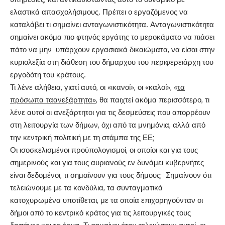
ελαστικά απασχολήσιμους. Πρέπει ο εργαζόμενος να
καταλάβει τι σημαίνει ανταγωνιστικότητα. Ανταγωνιστικότητα
σημαίνει ακόμα πιο φτηνός εργάτης το μεροκάματο να πιάσει
πάτο να μην υπάρχουν εργασιακά δικαιώματα, να είσαι στην
κυριολεξία στη διάθεση του δήμαρχου του περιφερειάρχη του
εργοδότη του κράτους.
Τι λένε αλήθεια, γιατί αυτό, οι «ικανοί», οι «καλοί», «
τα
πρόσωπα ταανεξάρτητα»
, θα παιχτεί ακόμα περισσότερο, τι
λένε αυτοί οι ανεξάρτητοι για τις δεσμεύσεις που απορρέουν
στη λειτουργία των δήμων, όχι από τα μνημόνια, αλλά από
την κεντρική πολιτική με τη στάμπα της ΕΕ;
Οι ισοσκελισμένοι προϋπολογισμοί, οι οποίοι και για τους
σημερινούς και για τους αυριανούς εν δυνάμει κυβερνήτες
είναι δεδομένοι, τι σημαίνουν για τους δήμους; Σημαίνουν ότι
τελειώνουμε με τα κονδύλια, τα συνταγματικά
κατοχυρωμένα υποτίθεται, με τα οποία επιχορηγούνταν οι
δήμοι από το κεντρικό κράτος για τις λειτουργικές τους