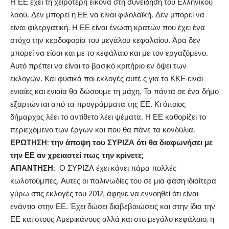
Η ΕΕ έχει τη χειρότερη εικόνα στη συνείδηση του Ελληνικού
λαού. Δεν μπορεί η ΕΕ να είναι φιλολαϊκή. Δεν μπορεί να
είναι φιλεργατική. Η ΕΕ είναι ένωση κρατών που έχει ένα
στόχο την κερδοφορία του μεγάλου κεφαλαίου. Άρα δεν
μπορεί να είσαι και με το κεφάλαιο και με τον εργαζόμενο.
Αυτό πρέπει να είναι το βασικό κριτήριο εν όψει των
εκλογών. Και φυσικά ποι εκλογές αυτέ ς για το ΚΚΕ είναι
ενιαίες και ενιαία θα δώσουμε τη μάχη. Τα πάντα σε ένα δήμο
εξαρτώνται από τα προγράμματα της ΕΕ. Κι όποιος
δήμαρχος λέει το αντίθετο λέει ψέματα. Η ΕΕ καθορίζει το
περιεχόμενο των έργων και που θα πάνε τα κονδύλια.
ΕΡΩΤΗΣΗ: την άποψη του ΣΥΡΙΖΑ ότι θα διαφωνήσει με
την ΕΕ αν χρειαστεί πως την κρίνετε;
ΑΠΑΝΤΗΣΗ:
Ο ΣΥΡΙΖΑ έχει κάνει πάρα πολλές
κωλοτούμπες. Αυτές οι παλινωδίες του σε μια φάση ιδιαίτερα
γύρω στις εκλογές του 2012, άφηνε να εννοηθεί ότι είναι
ενάντια στην ΕΕ. Έχει δώσει διαβεβαιώσεις και στην ίδια την
ΕΕ και στους Αμερικάνους αλλά και στο μεγάλο κεφάλαιο, η