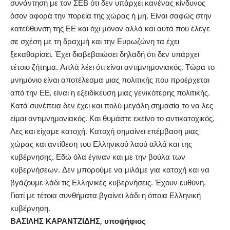
συνάντηση με τον ΣΕΒ ότι δεν υπάρχει κανένας κίνδυνος
όσον αφορά την πορεία της χώρας ή μη. Είναι σαφώς στην
κατεύθυνση της ΕΕ και όχι μόνον αλλά και αυτά που έλεγε
σε σχέση με τη δραχμή και την Ευρωζώνη τα έχει
ξεκαθαρίσει. Έχει διαβεβαιώσει δηλαδή ότι δεν υπάρχει
τέτοιο ζήτημα. Απλά λέει ότι είναι αντιμνημονιακός. Τώρα το
μνημόνιο είναι αποτέλεσμα μιας πολιτικής που προέρχεται
από την ΕΕ, είναι η εξειδίκευση μιας γενικότερης πολιτικής.
Κατά συνέπεια δεν έχει και πολύ μεγάλη σημασία το να λες
είμαι αντιμνημονιακός. Και θυμάστε εκείνο το αντικατοχικός.
Λες και είχαμε κατοχή. Κατοχή σημαίνει επέμβαση μιας
χώρας και αντίθεση του Ελληνικού λαού αλλά και της
κυβέρνησης. Εδώ όλα έγιναν και με την βούλα των
κυβερνήσεων. Δεν μπορούμε να μιλάμε για κατοχή και να
βγάζουμε λάδι τις Ελληνικές κυβερνήσεις. Έχουν ευθύνη.
Γιατί με τέτοια συνθήματα βγαίνει λάδι η όποια Ελληνική
κυβέρνηση.
ΒΑΣΙΛΗΣ ΚΑΡΑΝΤΖΙΔΗΣ, υποψήφιος