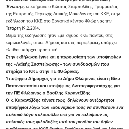
Ένωση»,
επεσήμανε ο Κώστας Σταμπολίδης, Γραμματέας
της Επιτροπής Περιοχής Δυτικής Μακεδονίας του ΚΚΕ, στην
εκδήλωση του ΚΚΕ στο Εργατικό κέντρο Φλώρινας την
Τετάρτη 19.2.2014.
Θέμα της εκδήλωσης ήταν «με ισχυρό ΚΚΕ παντού, στις
ευρωεκλογές, στους Δήμους και στις περιφέρειες, υπάρχει
ελπίδα-υπάρχει προοπτική.
Στην εκδήλωση έγινε και η παρουσίαση των υποψηφίων
της «Λαϊκής Συσπείρωσης» των συνδυασμών που
στηρίζει το ΚΚΕ στην ΠΕ Φλώρινας.
Υποψήφια Δήμαρχος για το Δήμο Φλώρινας είναι η Βίκυ
Παπαναστασίου και υποψήφιος Αντιπεριφερειάρχης για
την ΠΕ Φλώρινας ο Βασίλης Καραντζίδης.
Ο κ. Καραντζίδης τόνισε πως δηλώνουν ανεξάρτητοι
υποψήφιοι λόγω των
«αδυναμιών τους να συνθέσουν ένα
πολιτικό λόγο πολυσυλλεκτικό για να καλύψουν τις
πολιτικές τους φιλοδοξίες υπό τον μανδύα του δήθεν
ανεξάρτητου, το ΚΚΕ βγαίνει ξεκάθαρα στο λαό και λέει και