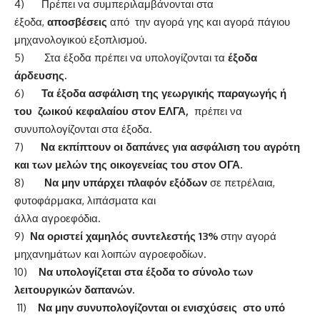
4) Πρέπει να συμπεριλαμβάνονται στα
έξοδα,
αποσβέσεις
από την αγορά γης και αγορά πάγιου
μηχανολογικού εξοπλισμού.
5) Στα έξοδα πρέπει να υπολογίζονται τα
έξοδα
άρδευσης.
6)
Τα έξοδα ασφάλιση της γεωργικής παραγωγής ή
του ζωικού κεφαλαίου στον ΕΛΓΑ,
πρέπει να
συνυπολογίζονται στα έξοδα.
7)
Να
εκπίπτουν οι δαπάνες για ασφάλιση του αγρότη
και των μελών της οικογενείας του στον ΟΓΑ.
8)
Να μην υπάρχει πλαφόν εξόδων
σε πετρέλαια,
φυτοφάρμακα, λιπάσματα και
άλλα αγροεφόδια.
9)
Να οριστεί χαμηλός συντελεστής 13%
στην αγορά
μηχανημάτων και λοιπών αγροεφοδίων.
10)
Να υπολογίζεται στα έξοδα το σύνολο των
λειτουργικών δαπανών.
11)
Να μην συνυπολογίζονται οι ενισχύσεις
στο υπό