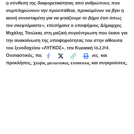
η σύνθεση της διαφορετικότητας από ανθρώπους που
συμπληρώνουν την προσπάθεια, προκειμένου να βγει η
κοινή συνισταμένη για να φτιάξουμε το Δήμο έτσι όπως
τον σκεφτόμαστε»,
επεσήμανε ο υποψήφιος Δήμαρχος
Μιχάλης Τσιώκας στη μαζική συγκέντρωση που έκανε για
την ανακοίνωση της υποψηφιότητας του στην αίθουσα
του ξενοδοχείου «ΛΥΓΚΟΣ», την Κυριακή 16.2.214.
Ουσιαστικός, πολιτισμένος, χωρίς κορώνες και
προκλήσεις, χωρίς μετωπικές επιθέσεις και συγκρούσεις,
ο Μιχάλης Τσιώκας παρουσίασε ένα ξεχωριστό προφίλ
υποψήφιου, που δεν είδαμε μέχρι σήμερα. Αναφέρθηκε
στον ίδιο και τους συνεργάτες του, στις σκέψεις και τα
θέλω τους για τον δήμο και το μέλλον του τόπου.
«Στέκομαι εδώ, μπροστά σας, για να ζητήσω την
εμπιστοσύνη σας, και δίνω ως αντάλλαγμα, μια εμπειρία
χρόνων στον τομέα της αυτοδιοίκησης και τη γνησιότητά
μου. Τη γνησιότητα ενός ανθρώπου που δε θα σας
παρουσιάσει περγαμηνές πτυχίων, αλλά θα σας εγγυηθεί