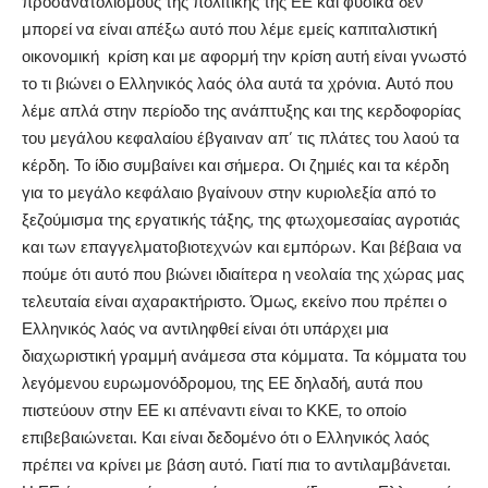
προσανατολισμούς της πολιτικής της ΕΕ και φυσικά δεν
μπορεί να είναι απέξω αυτό που λέμε εμείς καπιταλιστική
οικονομική κρίση και με αφορμή την κρίση αυτή είναι γνωστό
το τι βιώνει ο Ελληνικός λαός όλα αυτά τα χρόνια. Αυτό που
λέμε απλά στην περίοδο της ανάπτυξης και της κερδοφορίας
του μεγάλου κεφαλαίου έβγαιναν απ’ τις πλάτες του λαού τα
κέρδη. Το ίδιο συμβαίνει και σήμερα. Οι ζημιές και τα κέρδη
για το μεγάλο κεφάλαιο βγαίνουν στην κυριολεξία από το
ξεζούμισμα της εργατικής τάξης, της φτωχομεσαίας αγροτιάς
και των επαγγελματοβιοτεχνών και εμπόρων. Και βέβαια να
πούμε ότι αυτό που βιώνει ιδιαίτερα η νεολαία της χώρας μας
τελευταία είναι αχαρακτήριστο. Όμως, εκείνο που πρέπει ο
Ελληνικός λαός να αντιληφθεί είναι ότι υπάρχει μια
διαχωριστική γραμμή ανάμεσα στα κόμματα. Τα κόμματα του
λεγόμενου ευρωμονόδρομου, της ΕΕ δηλαδή, αυτά που
πιστεύουν στην ΕΕ κι απέναντι είναι το ΚΚΕ, το οποίο
επιβεβαιώνεται. Και είναι δεδομένο ότι ο Ελληνικός λαός
πρέπει να κρίνει με βάση αυτό. Γιατί πια το αντιλαμβάνεται.