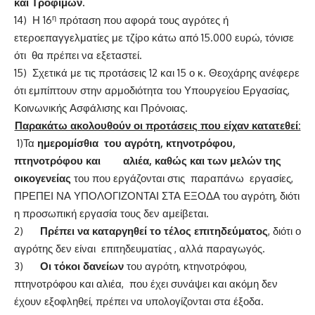
και Τροφίμων.
η
14) Η 16
πρόταση που αφορά τους αγρότες ή
ετεροεπαγγελματίες με τζίρο κάτω από 15.000 ευρώ, τόνισε
ότι θα πρέπει να εξεταστεί.
15) Σχετικά με τις προτάσεις 12 και 15 ο κ. Θεοχάρης ανέφερε
ότι εμπίπτουν στην αρμοδιότητα του Υπουργείου Εργασίας,
Κοινωνικής Ασφάλισης και Πρόνοιας.
Παρακάτω ακολουθούν οι προτάσεις που είχαν κατατεθεί:
1)Τα
ημερομίσθια του αγρότη, κτηνοτρόφου,
πτηνοτρόφου και αλιέα, καθώς και των μελών της
οικογενείας
του που εργάζονται στις παραπάνω εργασίες,
ΠΡΕΠΕΙ ΝΑ ΥΠΟΛΟΓΙΖΟΝΤΑΙ ΣΤΑ ΕΞΟΔΑ του αγρότη, διότι
η προσωπική εργασία τους δεν αμείβεται.
2)
Πρέπει να καταργηθεί το τέλος επιτηδεύματος
, διότι ο
αγρότης δεν είναι επιτηδευματίας , αλλά παραγωγός.
3)
Οι τόκοι δανείων
του αγρότη, κτηνοτρόφου,
πτηνοτρόφου και αλιέα, που έχει συνάψει και ακόμη δεν
έχουν εξοφληθεί, πρέπει να υπολογίζονται στα έξοδα.