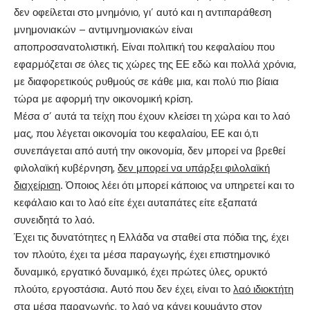
δεν οφείλεται στο μνημόνιο, γι’ αυτό και η αντιπαράθεση
μνημονιακών – αντιμνημονιακών είναι
αποπροσανατολιστική. Είναι πολιτική του κεφαλαίου που
εφαρμόζεται σε όλες τις χώρες της ΕΕ εδώ και πολλά χρόνια,
με διαφορετικούς ρυθμούς σε κάθε μια, και πολύ πιο βίαια
τώρα με αφορμή την οικονομική κρίση.
Μέσα σ’ αυτά τα τείχη που έχουν κλείσει τη χώρα και το λαό
μας, που λέγεται οικονομία του κεφαλαίου, ΕΕ και ό,τι
συνεπάγεται από αυτή την οικονομία, δεν μπορεί να βρεθεί
φιλολαϊκή κυβέρνηση,
δεν μπορεί να υπάρξει φιλολαϊκή
διαχείριση
. Όποιος λέει ότι μπορεί κάποιος να υπηρετεί και το
κεφάλαιο και το λαό είτε έχει αυταπάτες είτε εξαπατά
συνειδητά το λαό.
Έχει τις δυνατότητες η Ελλάδα να σταθεί στα πόδια της, έχει
τον πλούτο, έχει τα μέσα παραγωγής, έχει επιστημονικό
δυναμικό, εργατικό δυναμικό, έχει πρώτες ύλες, ορυκτό
πλούτο, εργοστάσια. Αυτό που δεν έχει, είναι το
λαό ιδιοκτήτη
στα μέσα παραγωγής
, το λαό να κάνει κουμάντο στον