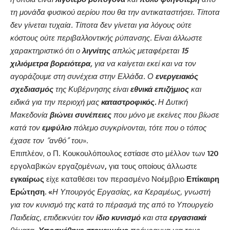
τη μονάδα φυσικού αερίου που θα την αντικαταστήσει. Τίποτα
δεν γίνεται τυχαία. Τίποτα δεν γίνεται για λόγους ούτε
κόστους ούτε περιβαλλοντικής ρύπανσης. Είναι άλλωστε
χαρακτηριστικό ότι ο
λιγνίτης
απλώς μεταφέρεται
15
χιλιόμετρα βορειότερα,
για να καίγεται εκεί και να τον
αγοράζουμε στη συνέχεια στην Ελλάδα. Ο
ενεργειακός
σχεδιασμός
της Κυβέρνησης είναι
εθνικά επιζήμιος
και
ειδικά για την περιοχή μας
καταστροφικός.
Η Δυτική
Μακεδονία
βιώνει συνέπειες
που μόνο με εκείνες που βίωσε
κατά τον
εμφύλιο
πόλεμο συγκρίνονται, τότε που ο τόπος
έχασε τον “ανθό” του
».
Επιπλέον, ο Π. Κουκουλόπουλος εστίασε στο μέλλον των
120
εργολαβικών εργαζομένων
,
για τους οποίους άλλωστε
εγκαίρως
είχε καταθέσει τον περασμένο Νοέμβριο
Επίκαιρη
Ερώτηση. «
Η Υπουργός Εργασίας, κα Κεραμέως, γνωστή
για τον κυνισμό της κατά το πέρασμά της από το Υπουργείο
Παιδείας, επιδεικνύει τον
ίδιο κυνισμό
και στα
εργασιακά