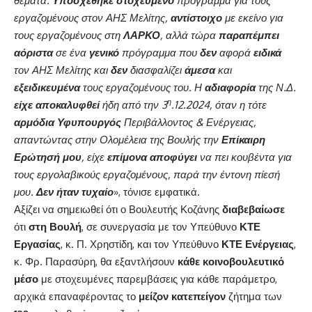
θέματα.
Υποσχέθηκε στοχευμένο
πρόγραμμα για τους
εργαζομένους στον ΑΗΣ Μελίτης,
αντίστοιχο
με εκείνο για
τους εργαζομένους στη
ΛΑΡΚΟ
, αλλά τώρα
παραπέμπει
αόριστα
σε ένα
γενικό
πρόγραμμα που
δεν
αφορά
ειδικά
τον ΑΗΣ Μελίτης και
δεν
διασφαλίζει
άμεσα
και
εξειδικευμένα
τους εργαζομένους του. Η
αδιαφορία
της Ν.Δ.
η
είχε αποκαλυφθεί
ήδη από την 3
.12.2024, όταν η τότε
αρμόδια Υφυπουργός
Περιβάλλοντος & Ενέργειας,
απαντώντας στην Ολομέλεια της Βουλής την
Επίκαιρη
Ερώτησή μου
, είχε
επίμονα αποφύγει
να πει κουβέντα για
τους εργολαβικούς εργαζομένους, παρά την έντονη πίεσή
μου.
Δεν ήταν τυχαίο
», τόνισε εμφατικά.
Αξίζει να σημειωθεί ότι ο Βουλευτής Κοζάνης
διαβεβαίωσε
ότι
στη Βουλή
, σε συνεργασία με τον Υπεύθυνο
ΚΤΕ
Εργασίας
, κ. Π. Χρηστίδη, και τον Υπεύθυνο
ΚΤΕ Ενέργειας
,
κ. Φρ. Παρασύρη, θα εξαντλήσουν
κάθε κοινοβουλευτικό
μέσο
με στοχευμένες παρεμβάσεις για κάθε παράμετρο,
αρχικά επαναφέροντας το
μείζον κατεπείγον
ζήτημα των