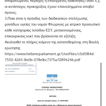
απομονωμένες περιοχές ή επιλεγμένες ειδικότητες) όταν λ.χ.
οι αντίστοιχες προκηρύξεις έχουν επανειλημμένα αποβεί
άγονες;
3.Ποια είναι η πρόοδος των διαδικασιών στελέχωσης
μονάδων υγείας του νομού Φλώρινας με ιατρικό προσωπικό
κάθε κατηγορίας (κλάδου ΕΣΥ, μετακινουμένους,
επικουρικούς κοκ) που βρίσκονται σε εξέλιξη;
Ακολουθεί το πλήρες κείμενο της κατατεθειμένης στη Βουλή
ερώτησης
https://www.hellenicparliament.gr/UserFiles/c0d5184d-
7550-4265-8e0b-078e1bc7375a/12896246.pdf