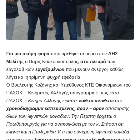
Για μια ακόμη φορά
παρευρέθηκε σήμερα στον
ΑΗΣ
Μελίτης
ο Πάρις Κουκουλόπουλος,
στο πλευρό
των
εργολαβικών
εργαζομένων
που μένουν άνεργοι, καθώς
λήγει και η τρίμηνη ψυχρή εφεδρεία.
Ο Βουλευτής Κοζάνης και Υπεύθυνος ΚΤΕ Οικονομικών του
ΠΑΣΟΚ – Κινήματος Αλλαγής υπογράμμισε πως «
στο
ΠΑΣΟΚ – Κίνημα Αλλαγής είμαστε
κάθετα αντίθετοι
στο
χρονοδιάγραμμα εσπευσμένης, άρον – άρον
απόσυρσης
όλων των λιγνιτικών μονάδων. Την Πέμπτη έρχεται ο
Πρωθυπουργός για να ανακοινώσει με τον κ. Στάσση ότι
κλείνει και η Πτολεμαΐδα
V
, η πιο σύγχρονη λιγνιτική μονάδα,
η οποία είναι
λιγότερο ρυπογόνα
και
πολύ φθηνότερη
από