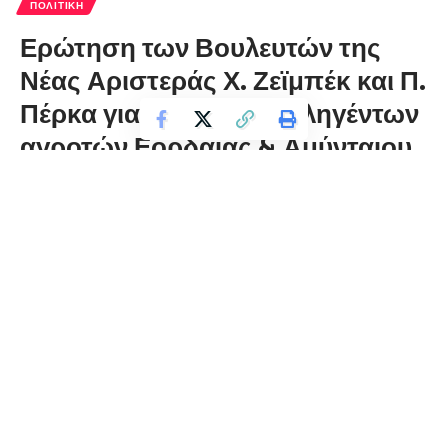
ΠΟΛΙΤΙΚΉ
Ερώτηση των Βουλευτών της
Νέας Αριστεράς Χ. Ζεϊμπέκ και Π.
Πέρκα για τη στήριξη πληγέντων
αγροτών Εορδαίας & Αμύνταιου
λόγω παγετού
florinapress.gr
Δευτέρα 31 Μαρτίου, 2025 21:05