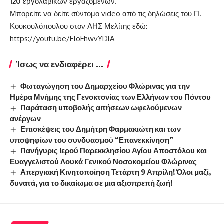
120
εργολαβικών εργαζομένων.
Μπορείτε να δείτε σύντομο video από τις δηλώσεις του Π.
Κουκουλόπουλου στον ΑΗΣ Μελίτης εδώ:
https://youtu.be/EloFhwvYDlA
Ίσως να ενδιαφέρει ...
Φωταγώγηση του Δημαρχείου Φλώρινας για την
Ημέρα Μνήμης της Γενοκτονίας των Ελλήνων του Πόντου
Παράταση υποβολής αιτήσεων ωφελούμενων
ανέργων
Επισκέψεις του Δημήτρη Φαρμακιώτη και των
υποψηφίων του συνδυασμού “Επανεκκίνηση”
Πανήγυρις Ιερού Παρεκκλησίου Αγίου Αποστόλου και
Ευαγγελιστού Λουκά Γενικού Νοσοκομείου Φλώρινας
Απεργιακή Κινητοποίηση Τετάρτη 9 Απρίλη! Όλοι μαζί,
δυνατά, για το δικαίωμα σε μια αξιοπρεπή ζωή!