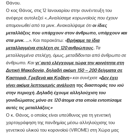
Θάνου.
Ο κος Θάνος, στις 12 Ιανουαρίου στην συνέντευξη του
ανέφερε αυτολεξεί
«..Αναλύσαμε κορωνοϊούς που έχουν
απομονωθεί από τα μινκ. Ανακαλύψαμε ότι
οι ίδιες
μεταλλάξεις που υπάρχουν στον άνθρωπο, υπάρχουν και
στα μινκ.
…».
Και παρακάτω:
«
Βρήκαμε τα ίδια
μεταλλαγμένα στελέχη σε 120 ανθρώπους
.
Τα
μεταλλαγμένα στελέχη, όμως, μεταδίδονται από άνθρωπο σε
άνθρωπο. Και
γι’ αυτό ελέγχουμε τώρα την κοινότητα στη
Δυτική Μακεδονία, δηλαδή ακόμη 150 – 200 δείγματα σε
Καστοριά, Γρεβενά και Κοζάνη
» και συνέχισε
«
Δεν έχει
γίνει ακόμα λεπτομερής ανάλυση
της διασποράς του ιού
στην περιοχή. Δηλαδή έχουμε αλληλούχιση του
γονιδιώματος μόνο σε 120 άτομα στα οποία εντοπίσαμε
αυτές τις μεταλλάξεις»
Ο κ. Θάνος, ο οποίος είναι υπεύθυνος για τη γενετική
χαρτογράφηση της πανδημίας μέσω αλληλούχισης του
γενετικού υλικού του κορονοϊού (VIROME) στη Χώρα μας