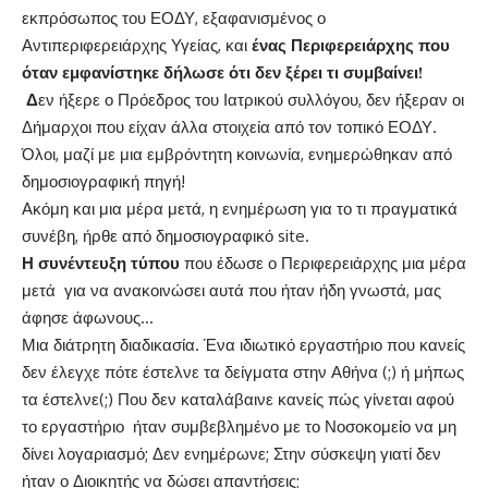
εκπρόσωπος του ΕΟΔΥ, εξαφανισμένος ο
Αντιπεριφερειάρχης Υγείας, και
ένας Περιφερειάρχης που
όταν εμφανίστηκε δήλωσε ότι δεν ξέρει τι συμβαίνει!
Δ
εν ήξερε ο Πρόεδρος του Ιατρικού συλλόγου, δεν ήξεραν οι
Δήμαρχοι που είχαν άλλα στοιχεία από τον τοπικό ΕΟΔΥ.
Όλοι, μαζί με μια εμβρόντητη κοινωνία, ενημερώθηκαν από
δημοσιογραφική πηγή!
Ακόμη και μια μέρα μετά, η ενημέρωση για το τι πραγματικά
συνέβη, ήρθε από δημοσιογραφικό site.
Η συνέντευξη τύπου
που έδωσε ο Περιφερειάρχης μια μέρα
μετά για να ανακοινώσει αυτά που ήταν ήδη γνωστά, μας
άφησε άφωνους…
Μια διάτρητη διαδικασία. Ένα ιδιωτικό εργαστήριο που κανείς
δεν έλεγχε πότε έστελνε τα δείγματα στην Αθήνα (;) ή μήπως
τα έστελνε(;) Που δεν καταλάβαινε κανείς πώς γίνεται αφού
το εργαστήριο ήταν συμβεβλημένο με το Νοσοκομείο να μη
δίνει λογαριασμό; Δεν ενημέρωνε; Στην σύσκεψη γιατί δεν
ήταν ο Διοικητής να δώσει απαντήσεις;