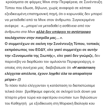
κρούσματα σε φάρμες Μινκ στην Περιφέρεια, σε Συνέντευξη
Τύπου που έδωσε, δήλωνε, χωρίς αναφορά σε κάποια
εξειδικευμένη επιστημονική πηγή, ότι ο κορωνοϊός δεν μπορεί
να μεταδοθεί από τα Μινκ στον άνθρωπο. Συγκεκριμένα
ανέφερε:
«…
μπορεί να μεταδοθεί η ασθένεια από τον
άνθρωπο στα Μινκ
αλλά δεν υπάρχει το αντίστροφο
τουλάχιστον στην πατρίδα μας…»
.
Ο συμμετέχων σε εκείνη την Συνέντευξη Τύπου, τοπικός
εκπρόσωπος του ΕΟΔΥ, είτε γιατί συμμετέχει σε αυτήν
την «Συνομωσία της Σιωπής», είτε γιατί δεν γνώριζε,
δεν
παρενέβη να διορθώσει τον ομιλούντα Περιφερειάρχη, ο
οποίος στη συνέχεια μας διαβεβαίωσε ότι
«Η κατάσταση
ελέγχεται απόλυτα, έχουν ληφθεί όλα τα απαραίτητα
μέτρα» (!)
Το πόσο πολύ ελέγχονταν η κατάσταση το διαπιστώσαμε
τελικά όταν βρεθήκαμε αφενός σε σκληρό lock down για
τέταρτο μήνα τώρα και αφετέρου ενώπιον των δηλώσεων
του Καθηγητή με εξειδίκευση στη Μοριακή Βιολογία κου