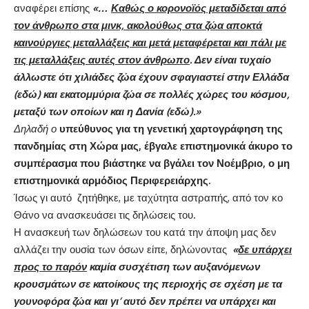
αναφέρει επίσης
«…
Καθώς ο κορονοϊός μεταδίδεται από
τον άνθρωπο στα μινκ, ακολούθως στα ζώα αποκτά
καινούργιες μεταλλάξεις και μετά μεταφέρεται και πάλι με
τις μεταλλάξεις αυτές στον άνθρωπο
. Δεν είναι τυχαίο
άλλωστε ότι χιλιάδες ζώα έχουν σφαγιαστεί στην Ελλάδα
(εδώ) και εκατομμύρια ζώα σε πολλές χώρες του κόσμου,
μεταξύ των οποίων και η Δανία (εδώ).»
Δηλαδή ο
υπεύθυνος για τη γενετική χαρτογράφηση της
πανδημίας στη Χώρα μας, έβγαλε επιστημονικά άκυρο το
συμπέρασμα που βιάστηκε να βγάλει τον Νοέμβριο, ο μη
επιστημονικά αρμόδιος Περιφερειάρχης.
Ίσως γι αυτό ζητήθηκε, με ταχύτητα αστραπής, από τον κο
Θάνο να ανασκευάσει τις δηλώσεις του.
Η ανασκευή των δηλώσεων του κατά την άποψη μας δεν
αλλάζει την ουσία των όσων είπε, δηλώνοντας
«
δε υπάρχει
προς το παρόν
καμία συσχέτιση των αυξανόμενων
κρουσμάτων σε κατοίκους της περιοχής σε σχέση με τα
γουνοφόρα ζώα και γι’ αυτό δεν πρέπει να υπάρχει και