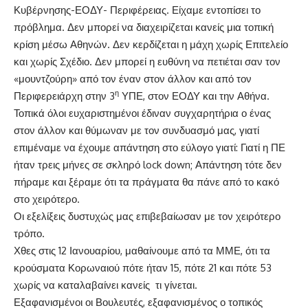
Κυβέρνησης-ΕΟΔΥ- Περιφέρειας. Είχαμε εντοπίσει το
πρόβλημα. Δεν μπορεί να διαχειρίζεται κανείς μια τοπική
κρίση μέσω Αθηνών. Δεν κερδίζεται η μάχη χωρίς Επιτελείο
και χωρίς Σχέδιο. Δεν μπορεί η ευθύνη να πετιέται σαν τον
«μουντζούρη» από τον έναν στον άλλον και από τον
η
Περιφερειάρχη στην 3
ΥΠΕ, στον ΕΟΔΥ και την Αθήνα.
Τοπικά όλοι ευχαριστημένοι έδιναν συγχαρητήρια ο ένας
στον άλλον και θύμωναν με τον συνδυασμό μας, γιατί
επιμέναμε να έχουμε απάντηση στο εύλογο γιατί: Γιατί η ΠΕ
ήταν τρεις μήνες σε σκληρό lock down; Απάντηση τότε δεν
πήραμε και ξέραμε ότι τα πράγματα θα πάνε από το κακό
στο χειρότερο.
Οι εξελίξεις δυστυχώς μας επιβεβαίωσαν με τον χειρότερο
τρόπο.
Χθες στις 12 Ιανουαρίου, μαθαίνουμε από τα ΜΜΕ, ότι τα
κρούσματα Κορωναιού πότε ήταν 15, πότε 21 και πότε 53
χωρίς να καταλαβαίνει κανείς τι γίνεται.
Εξαφανισμένοι οι Βουλευτές, εξαφανισμένος ο τοπικός