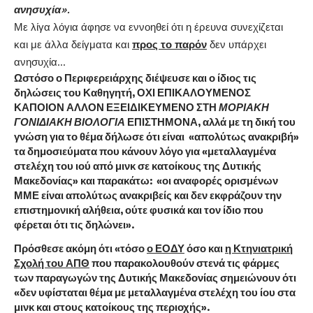
ανησυχία».
Με λίγα λόγια άφησε να εννοηθεί ότι η έρευνα συνεχίζεται
και με άλλα δείγματα και
προς το παρόν
δεν υπάρχει
ανησυχία…
Ωστόσο ο Περιφερειάρχης διέψευσε και ο ίδιος τις
δηλώσεις του Καθηγητή, ΟΧΙ ΕΠΙΚΑΛΟΥΜΕΝΟΣ
ΚΑΠΟΙΟΝ ΑΛΛΟΝ ΕΞΕΙΔΙΚΕΥΜΕΝΟ ΣΤΗ
ΜΟΡΙΑΚΗ
ΓΟΝΙΔΙΑΚΗ ΒΙΟΛΟΓΙΑ
ΕΠΙΣΤΗΜΟΝΑ, αλλά με τη δική του
γνώση για το θέμα δήλωσε ότι είναι «απολύτως ανακριβή»
τα δημοσιεύματα που κάνουν λόγο για «μεταλλαγμένα
στελέχη του ιού από μινκ σε κατοίκους της Δυτικής
Μακεδονίας» και παρακάτω: «οι αναφορές ορισμένων
ΜΜΕ είναι απολύτως ανακριβείς και δεν εκφράζουν την
επιστημονική αλήθεια, ούτε φυσικά και τον ίδιο που
φέρεται ότι τις δηλώνει».
Πρόσθεσε ακόμη ότι «τόσο
ο ΕΟΔΥ
όσο και
η Κτηνιατρική
Σχολή του ΑΠΘ
που παρακολουθούν στενά τις φάρμες
των παραγωγών της Δυτικής Μακεδονίας σημειώνουν ότι
«δεν υφίσταται θέμα με μεταλλαγμένα στελέχη του ίου στα
μινκ και στους κατοίκους της περιοχής».