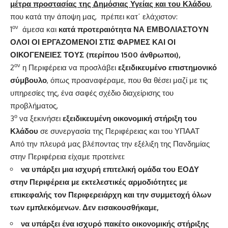
μέτρα προστασίας της Δημόσιας Υγείας και του Κλάδου
,
που κατά την άποψη μας, πρέπει κατ΄ ελάχιστον:
ον
1
άμεσα και
κατά προτεραιότητα ΝΑ ΕΜΒΟΛΙΑΣΤΟΥΝ
ΟΛΟΙ ΟΙ ΕΡΓΑΖΟΜΕΝΟΙ ΣΤΙΣ ΦΑΡΜΕΣ ΚΑΙ ΟΙ
ΟΙΚΟΓΕΝΕΙΕΣ ΤΟΥΣ (περίπου 1500 άνθρωποι),
ον
2
η Περιφέρεια να προσλάβει
εξειδικευμένο επιστημονικό
σύμβουλο
, όπως προαναφέραμε, που θα θέσει μαζί με τις
υπηρεσίες της, ένα σαφές σχέδιο διαχείρισης του
προβλήματος,
ο
3
να ξεκινήσει
εξειδικευμένη οικονομική στήριξη του
Κλάδου
σε συνεργασία της Περιφέρειας και του ΥΠΑΑΤ
Από την πλευρά μας βλέποντας την εξέλιξη της Πανδημίας
στην Περιφέρεια είχαμε προτείνει:
να υπάρξει μια ισχυρή επιτελική ομάδα του ΕΟΔΥ
στην Περιφέρεια με εκτελεστικές αρμοδιότητες με
επικεφαλής τον Περιφερειάρχη και την συμμετοχή όλων
των εμπλεκόμενων. Δεν εισακουσθήκαμε,
να υπάρξει ένα ισχυρό πακέτο οικονομικής στήριξης