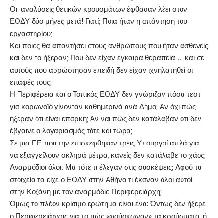
Οι αναλύσεις θετικών κρουσμάτων έφθασαν λέει στον
ΕΟΔΥ δύο μήνες μετά! Γιατί; Ποια ήταν η απάντηση του
εργαστηρίου;
Και ποιος θα απαντήσει στους ανθρώπους που ήταν ασθενείς
και δεν το ήξεραν; Που δεν είχαν έγκαιρα θεραπεία … και σε
αυτούς που αρρώστησαν επειδή δεν είχαν ιχνηλατηθεί οι
επαφές τους;
Η Περιφέρεια και ο Τοπικός ΕΟΔΥ δεν γνώριζαν πόσα τεστ
για κορωνοϊό γίνονταν καθημερινά ανά Δήμο; Αν όχι πώς
ήξεραν ότι είναι επαρκή; Αν ναι πώς δεν κατάλαβαν ότι δεν
έβγαινε ο λογαριασμός τότε και τώρα;
Σε μια ΠΕ που την επισκέφθηκαν τρεις Υπουργοί απλά για
να εξαγγείλουν σκληρά μέτρα, κανείς δεν κατάλαβε το χάος;
Αναρμόδιοι όλοι. Μα τότε τι έλεγαν στις συσκέψεις; Αφού τα
στοιχεία τα είχε ο ΕΟΔΥ στην Αθήνα τι έκαναν όλοι αυτοί
στην Κοζάνη με τον αναρμόδιο Περιφερειάρχη;
Όμως το πλέον κρίσιμο ερώτημα είναι ένα: Όντως δεν ήξερε
ο Περιφερειάρχης για το πώς «φούσκωναν» τα κρούσματα, ή