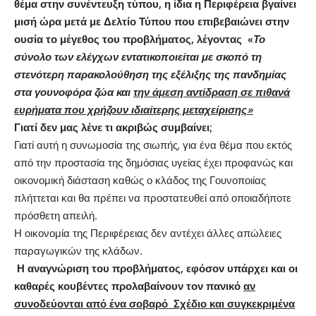
θέμα στην συνέντευξη τύπου, η ίδια η Περιφέρεια βγαίνει
μισή ώρα μετά με Δελτίο Τύπου που επιβεβαιώνει στην
ουσία το μέγεθος του προβλήματος, λέγοντας «
Το
σύνολο των ελέγχων εντατικοποιείται με σκοπό τη
στενότερη παρακολούθηση της εξέλιξης της πανδημίας
στα γουνοφόρα ζώα και
την άμεση αντίδραση σε πιθανά
ευρήματα που χρήζουν ιδιαίτερης μεταχείρισης»
Γιατί δεν μας λένε τι ακριβώς συμβαίνει;
Γιατί αυτή η συνωμοσία της σιωπής, για ένα θέμα που εκτός
από την προστασία της δημόσιας υγείας έχει προφανώς και
οικονομική διάσταση καθώς ο κλάδος της Γουνοποιίας
πλήττεται και θα πρέπει να προστατευθεί από οποιαδήποτε
πρόσθετη απειλή.
Η οικονομία της Περιφέρειας δεν αντέχει άλλες απώλειες
παραγωγικών της κλάδων.
Η αναγνώριση του προβλήματος, εφόσον υπάρχει και οι
καθαρές κουβέντες προλαβαίνουν τον πανικό
αν
συνοδεύονται από ένα σοβαρό Σχέδιο και συγκεκριμένα