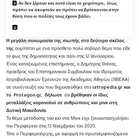
Αν δεν ξέρουν και αυτό είναι το χειρότερο, ίσως
πρέπει να σκεφτούν αν πρέπει να βρίσκονται στην
θέση που οι πολίτες τους έχουν βάλει.
Η μεγάλη συνωμοσία της σιωπής στο δεύτερο σκέλος
της
συμπίπτει με ένα πρόσθετο πολύ σοβαρό θέμα που είδε
το φως της δημοσιότητας και πάλι στις 12 Ιανουαρίου.
Ένας καταξιωμένος επιστήμονας, ο Δημήτρης Θάνος,
πρόεδρος του Επιστημονικού Συμβουλίου του Ιδρύματος
Ιατροβιολογικών Ερευνών της Ακαδημίας Αθηνών (ΙΙΒΕΑΑ)
σε συνέντευξή του που δημοσιεύθηκε στο
iatropedia.gr και
το
Protagon.gr, δήλωσε
ότι
βρέθηκαν οι ίδιες
μεταλλάξεις κορονοϊού σε ανθρώπους και μινκ στη
Δυτική Μακεδονία.
Το θέμα μετάδοσης του ιού στα Μινκ είχε ξανααπασχολήσει
την Περιφέρεια στις 13 Νοεμβρίου του 2020.
Τότε ο Περιφερειάρχης, με αφορμή τα πρωτοεμφανιζόμενα