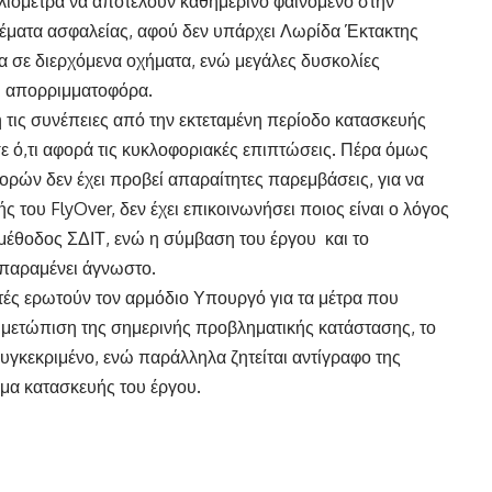
χιλιόμετρα να αποτελούν καθημερινό φαινόμενο στην
 θέματα ασφαλείας, αφού δεν υπάρχει Λωρίδα Έκτακτης
λα σε διερχόμενα οχήματα, ενώ μεγάλες δυσκολίες
ι απορριμματοφόρα.
τις συνέπειες από την εκτεταμένη περίοδο κατασκευής
σε ό,τι αφορά τις κυκλοφοριακές επιπτώσεις. Πέρα όμως
ών δεν έχει προβεί απαραίτητες παρεμβάσεις, για να
ς του FlyOver, δεν έχει επικοινωνήσει ποιος είναι ο λόγος
 μέθοδος ΣΔΙΤ, ενώ η σύμβαση του έργου και το
 παραμένει άγνωστο.
ές ερωτούν τον αρμόδιο Υπουργό για τα μέτρα που
ντιμετώπιση της σημερινής προβληματικής κατάστασης, το
συγκεκριμένο, ενώ παράλληλα ζητείται αντίγραφο της
μα κατασκευής του έργου.