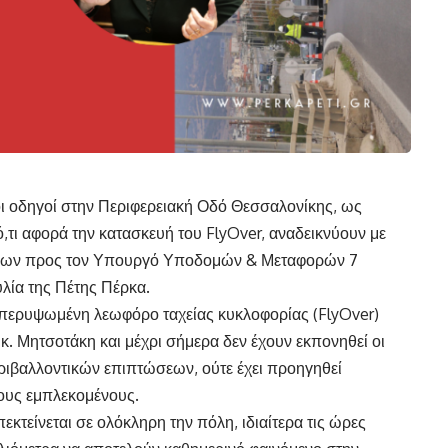
ι οδηγοί στην Περιφερειακή Οδό Θεσσαλονίκης, ως
,τι αφορά την κατασκευή του FlyOver, αναδεικνύουν με
άφων προς τον Υπουργό Υποδομών & Μεταφορών 7
λία της Πέτης Πέρκα.
υπερυψωμένη λεωφόρο ταχείας κυκλοφορίας (FlyOver)
 κ. Μητσοτάκη και μέχρι σήμερα δεν έχουν εκπονηθεί οι
ριβαλλοντικών επιπτώσεων, ούτε έχει προηγηθεί
ους εμπλεκομένους.
κτείνεται σε ολόκληρη την πόλη, ιδιαίτερα τις ώρες