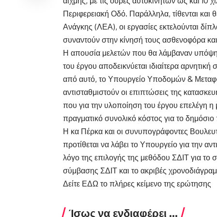
αιχμής, με τις ουρές αυτοκινήτων ως και 10 
Περιφερειακή Οδό. Παράλληλα, τίθενται και
Ανάγκης (ΛΕΑ), οι εργασίες εκτελούνται δίπ
συναντούν στην κίνησή τους ασθενοφόρα κα
Η απουσία μελετών που θα λάμβαναν υπόψη 
του έργου αποδεικνύεται ιδιαίτερα αρνητική 
από αυτό, το Υπουργείο Υποδομών & Μεταφορ
αντισταθμιστούν οι επιπτώσεις της κατασκευή
που για την υλοποίηση του έργου επελέγη η
πραγματικό συνολικό κόστος για το δημόσιο
Η κα Πέρκα και οι συνυπογράφοντες Βουλευτ
προτίθεται να λάβει το Υπουργείο για την α
λόγο της επιλογής της μεθόδου ΣΔΙΤ για το 
σύμβασης ΣΔΙΤ και το ακριβές χρονοδιάγραμ
Δείτε
ΕΔΩ
το πλήρες κείμενο της ερώτησης
Ίσως να ενδιαφέρει ...