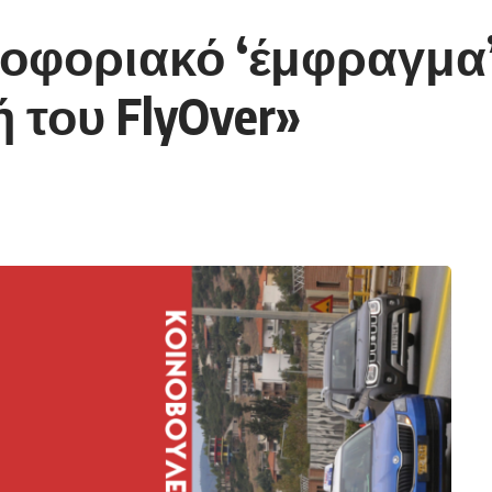
λοφοριακό ‘έμφραγμα
 του FlyOver»