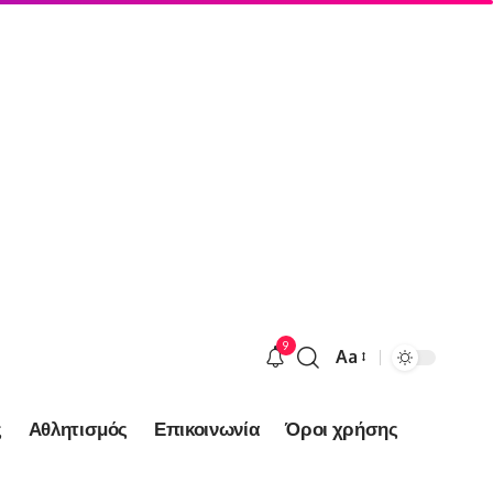
9
Aa
Font
Resizer
ς
Αθλητισμός
Επικοινωνία
Όροι χρήσης