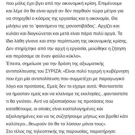
που μόλις έχει βγει από την οικονομική κρίση. Επιμένουμε
και λέμε ότι θα είναι αργά αν δεν παρθούν τώρα μέτρα για
να στηριχθεί ο κόσμος της εργασίας και η οικονομία. Θα
μιλήσω για το ‘φαινόμενο της χιονοστιβάδας’. Αρχίζει και
κυλάει και διογκώνεται και μετά είναι πάρα πολύ αργά. Τα
ίδια λάθη γίνανε και στην περίπτωση της οικονομικής κρίσης.
Δεν στηρίχτηκε από την αρχή η εργασία, μειώθηκε η ζήτηση
και περάσαμε σε έναν φαύλο κύκλο».
Έπειτα, σημείωσε για την δράση της αξιωματικής
αντιπολίτευσης του ΣΥΡΙΖΑ: «Είναι πολύ τυχερή η κυβέρνηση
που έχει μία αντιπολίτευση που συμμετέχει με παραγωγικό
λόγο και προτάσεις. Εμείς δεν το είχαμε αυτό. Φανταστείτε
να ήμασταν εμείς και να κλείναμε τις εκκλησίες…φανταστείτε
τι θα γινόταν. Αντί να αξιοποιήσουν τις προτάσεις που
καταθέτουμε, οι οποίες είναι κοστολογημένες και
αξιολογημένες και να τις συζητήσουμε μήπως και βρεθεί κάτι
καλύτερο…θεωρούν ότι θα τα λύσουν μόνοι τους».
Στο τέλος της τηλεοπτικής της παρουσίας, παρατήρησε: