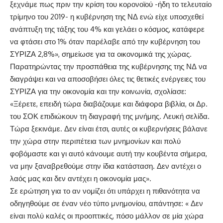
ξεχνάμε πως πριν την κρίση του κορονοϊού -ήδη το τελευταίο
τρίμηνο του 2019- η κυβέρνηση της ΝΔ ενώ είχε υποσχεθεί
ανάπτυξη της τάξης του 4% και γελάει ο κόσμος, κατάφερε
να φτάσει στο 1% όταν παρέλαβε από την κυβέρνηση του
ΣΥΡΙΖΑ 2,8%», σημείωσε για τα οικονομικά της χώρας.
Παρατηρώντας την προσπάθεια της κυβέρνησης της ΝΔ να
διαγράψει και να αποσοβήσει όλες τις θετικές ενέργειες του
ΣΥΡΙΖΑ για την οικονομία και την κοινωνία, σχολίασε:
«Ξέρετε, επειδή τώρα διαβάζουμε και διάφορα βιβλία, οι Δρ.
του ΣΟΚ επιδιώκουν τη διαγραφή της μνήμης. Λευκή σελίδα.
Τώρα ξεκινάμε. Δεν είναι έτσι, αυτές οι κυβερνήσεις βάλανε
την χώρα στην περιπέτεια των μνημονίων και πολύ
φοβόμαστε και γι αυτό κάνουμε αυτή την κουβέντα σήμερα,
να μην ξαναβρεθούμε στην ίδια κατάσταση. Δεν αντέχει ο
λαός μας και δεν αντέχει η οικονομία μας».
Σε ερώτηση για το αν νομίζει ότι υπάρχει η πιθανότητα να
οδηγηθούμε σε έναν νέο τύπο μνημονίου, απάντησε: « Δεν
είναι πολύ καλές οι προοπτικές, πόσο μάλλον σε μία χώρα