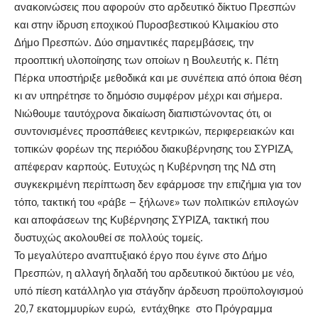
ανακοινώσεις που αφορούν στο αρδευτικό δίκτυο Πρεσπών
και στην ίδρυση εποχικού Πυροσβεστικού Κλιμακίου στο
Δήμο Πρεσπών. Δύο σημαντικές παρεμβάσεις, την
προοπτική υλοποίησης των οποίων η Βουλευτής κ. Πέτη
Πέρκα υποστήριξε μεθοδικά και με συνέπεια από όποια θέση
κι αν υπηρέτησε το δημόσιο συμφέρον μέχρι και σήμερα.
Νιώθουμε ταυτόχρονα δικαίωση διαπιστώνοντας ότι, οι
συντονισμένες προσπάθειες κεντρικών, περιφερειακών και
τοπικών φορέων της περιόδου διακυβέρνησης του ΣΥΡΙΖΑ,
απέφεραν καρπούς. Ευτυχώς η Κυβέρνηση της ΝΔ στη
συγκεκριμένη περίπτωση δεν εφάρμοσε την επιζήμια για τον
τόπο, τακτική του «ράβε – ξήλωνε» των πολιτικών επιλογών
και αποφάσεων της Κυβέρνησης ΣΥΡΙΖΑ, τακτική που
δυστυχώς ακολουθεί σε πολλούς τομείς.
Το μεγαλύτερο αναπτυξιακό έργο που έγινε στο Δήμο
Πρεσπών, η αλλαγή δηλαδή του αρδευτικού δικτύου με νέο,
υπό πίεση κατάλληλο για στάγδην άρδευση προϋπολογισμού
20,7 εκατομμυρίων ευρώ, εντάχθηκε στο Πρόγραμμα