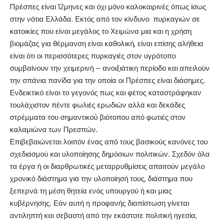
Πρέσπες είναι 12μηνες και όχι μόνο καλοκαιρινές όπως ίσως
στην νότια Ελλάδα. Εκτός από τον κίνδυνο πυρκαγιών σε
κατοικίες που είναι μεγάλος το Χειμώνα μια και η χρήση
βιομάζας για θέρμανση είναι καθολική, είναι επίσης αλήθεια
είναι ότι οι περισσότερες πυρκαγιές στον υγρότοπο
συμβαίνουν την χειμερινή – ανοιξιάτικη περίοδο και απειλούν
την σπάνια πανίδα για την οποία οι Πρέσπες είναι διάσημες.
Ενδεικτικό είναι το γεγονός πως και φέτος καταστράφηκαν
τουλάχιστον πέντε φωλιές ερωδιών αλλά και δεκάδες
στρέμματα του σημαντικού βιότοπου από φωτιές στον
καλαμιώνα των Πρεσπών.
Επιβεβαιώνεται λοιπόν ένας από τους βασικούς κανόνες του
σχεδιασμού και υλοποίησης δημόσιων πολιτικών. Σχεδόν όλα
τα έργα ή οι διαρθρωτικές μεταρρυθμίσεις απαιτούν μεγάλο
χρονικό διάστημα για την υλοποίησή τους, διάστημα που
ξεπερνά τη μέση θητεία ενός υπουργού ή και μιας
κυβέρνησης. Εάν αυτή η προφανής διαπίστωση γίνεται
αντιληπτή και σεβαστή από την εκάστοτε πολιτική ηγεσία,