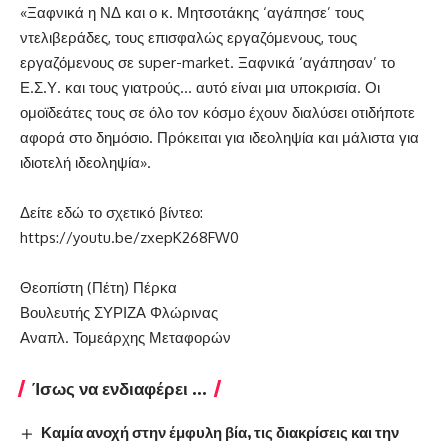
«Ξαφνικά η ΝΔ και ο κ. Μητσοτάκης ‘αγάπησε’ τους
ντελιβεράδες, τους επισφαλώς εργαζόμενους, τους
εργαζόμενους σε super-market. Ξαφνικά ‘αγάπησαν’ το
Ε.Σ.Υ. και τους γιατρούς… αυτό είναι μια υποκρισία. Οι
ομοϊδεάτες τους σε όλο τον κόσμο έχουν διαλύσει οτιδήποτε
αφορά στο δημόσιο. Πρόκειται για ιδεοληψία και μάλιστα για
ιδιοτελή ιδεοληψία».
Δείτε εδώ το σχετικό βίντεο:
https://youtu.be/zxepK268FW0
Θεοπίστη (Πέτη) Πέρκα
Βουλευτής ΣΥΡΙΖΑ Φλώρινας
Αναπλ. Τομεάρχης Μεταφορών
Ίσως να ενδιαφέρει ...
Καμία ανοχή στην έμφυλη βία, τις διακρίσεις και την