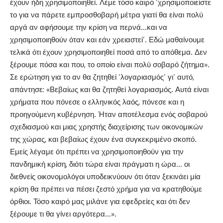
έχουν ήδη χρησιμοποιηθεί. Λέμε τόσο καιρό ‘χρησιμοποιείστε
το για να πάρετε εμπροσθοβαρή μέτρα γιατί θα είναι πολύ
αργά αν αφήσουμε την κρίση να περνά…και να
χρησιμοποιηθούν όταν και εάν χρειαστεί’. Εδώ μαθαίνουμε
τελικά ότι έχουν χρησιμοποιηθεί ποσά από το απόθεμα. Δεν
ξέρουμε πόσα και που, το οποίο είναι πολύ σοβαρό ζήτημα».
Σε ερώτηση για το αν θα ζητηθεί ‘λογαριασμός’ γι’ αυτό,
απάντησε: «Βεβαίως και θα ζητηθεί λογαριασμός. Αυτά είναι
χρήματα που πόνεσε ο ελληνικός λαός, πόνεσε και η
προηγούμενη κυβέρνηση. Ήταν αποτέλεσμα ενός σοβαρού
σχεδιασμού και μιας χρηστής διαχείρισης των οικονομικών
της χώρας, και βεβαίως έχουν ένα συγκεκριμένο σκοπό.
Εμείς λέγαμε ότι πρέπει να χρησιμοποιηθούν για την
πανδημική κρίση, διότι τώρα είναι πράγματι η ώρα… οι
διεθνείς οικονομολόγοι υποδεικνύουν ότι όταν ξεκινάει μία
κρίση θα πρέπει να πέσει ζεστό χρήμα για να κρατηθούμε
όρθιοι. Τόσο καιρό μας μιλάνε για εφεδρείες και ότι δεν
ξέρουμε τι θα γίνει αργότερα…».