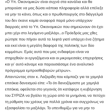
«Ο Υπ. Οικονομικών είναι συχνά στα κανάλια και θα
μπορούσε να μας δώσει κάποια πληροφορία αλλά επέλεξε
να μην το κάνει, όπως και ο πρωθυπουργός στο διάγγελμά
του δεν έκανε καμία αναφορά παρά μόνο υπάρχουν
διαρροές από το Υπ. Οικονομικών που σημειώνουν ότι έχει
μπει χέρι στο λεγόμενο μαξιλάρι…ο Πρόεδρός μας χθες
ρώτησε που πήγαν αυτά τα λεφτά γιατί υπάρχει ένα ζήτημα
και εκεί είναι η μεγάλη διαφορά της πολιτικής των δύο
κομμάτων. Εμάς αυτό που μας ενδιαφέρει είναι να
στηριχθούν οι εργαζόμενοι και οι μικρομεσαίες επιχειρήσεις
και γι’ αυτό κάναμε και παρουσιάσαμε ένα αναλυτικό
πρόγραμμα εμπροσθοβαρών μέτρων».
Απαντώντας στον κ. Λαζαρίδη που κόμπαζε για τα χαμηλά
επιτόκια δανεισμού είπε: «Το ότι δανειζόμαστε με χαμηλά
επιτόκια, οφείλεται στο γεγονός ότι κατάφερε η κυβέρνηση
του ΣΥΡΙΖΑ να βγάλει τη χώρα από τα μνημόνια, να πετύχει
τη ρύθμιση του χρέους για πολλά χρόνια και συγχρόνως να
εξασφαλίσει το μαξιλάρι. Το υπενθυμίζω για να μην το