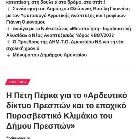
καταπίεση, στη δουλειά στο δρόμο, στο σπίτι!
Συνάντηση του Δημάρχου Φλώρινας Βασίλη Γιαννάκη
με τον Υφυπουργό Αγροτικής Ανάπτυξης και Τροφίμων
Γιάννη Οικονόμου
Ανοίγει με το Καθεστώτος «Μεταποίηση – Εφοδιαστική
Αλυσίδα» ο Νέος Αναπτυξιακός Νόμος 4887/2022
Ο Πρόεδρος της ΔΗΜ.Τ.Ο. Αμυνταίου ΝΔ για τη νέα
σχολική χρονιά
Μήνυμα του Δημάρχου Αμυνταίου
ΠΟΛΙΤΙΚΉ
Η Πέτη Πέρκα για το «Αρδευτικό
δίκτυο Πρεσπών και το εποχικό
Πυροσβεστικό Κλιμάκιο του
Δήμου Πρεσπών»
florinapress.gr