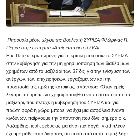
Παρουσία μέσω
skype
της Βουλευτή ΣΥΡΙΖΑ Φλώρινας Π.
Πέρκα στην εκπομπή «Αταίριαστοι» του ΣΚΑΙ
Η κ. Πέρκα, ερωτώμενη για τη κριτική που ασκεί ο ΣΥΡΙΖΑ
στην κυβέρνηση για την μη χρησιμοποίηση των διαθέσιμων
χρημάτων από το μαξιλάρι των 37 δις, για την ενίσχυση των
ανέργων, των επιχειρήσεων, εργαζόμενων και την
προστασία της πρώτης κατοικίας, απάντησε: «Όταν εμείς
λέγαμε ότι πρέπει να χρησιμοποιηθεί ένα ποσό από αυτό το
μαξιλάρι, που πέτυχε η κυβέρνηση του ΣΥΡΙΖΑ και για
πρώτη φορά η χώρα μπορεί να έχει μια ασφάλεια έναντι
κινδύνων, παίρνουμε την απάντηση που δίνει σήμερα ο κ.
Λαζαρίδης περί εφεδρείας-μα είναι πια αργά- γιατί πλέον
έχουμε μάθει από διαρροές ότι ποσά από αυτό το μαξιλάρι