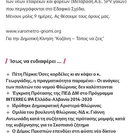
των νέων εταιρειών και φορέων (Μετάβαση Α.Ε. SPV γαιών)
που περιγράφονται στο Εδαφικό Σχέδιο.
Μένουν μόλις 9 ημέρες. Ας θέσουμε τους όρους μας.
www.varometro-gnomi.org
Για την Δημοτική Κίνηση “Κοζάνη – Τόπος να ζεις”
Ίσως να ενδιαφέρει ...
Πέτη Πέρκα: Όσες κορδέλες κι αν κόψει ο κ.
Γεωργιάδης, η πραγματικότητα παραμένει – Οι ανάγκες
των πολιτών του νομού Φλώρινας δεν καλύπτονται
Έγκριση Πρότασης της ΠΕΔ ΔΜ στο Πρόγραμμα
INTERREG IPA Ελλάδα-Αλβανία 2014-2020
Ιδρύθηκε Δημοκρατική Αριστερά Φλώρινας
Ομιλία του βουλευτή Φλώρινας-ΝΔ κ. Γιάννη
Αντωνιάδη κατά τη συζήτηση της πρότασης μομφής κατά
της κυβέρνησης για το Σκοπιανό ζήτημα
Ο Δήμος Πρεσπών επενδύει στη φύση: νέο δίκτυο