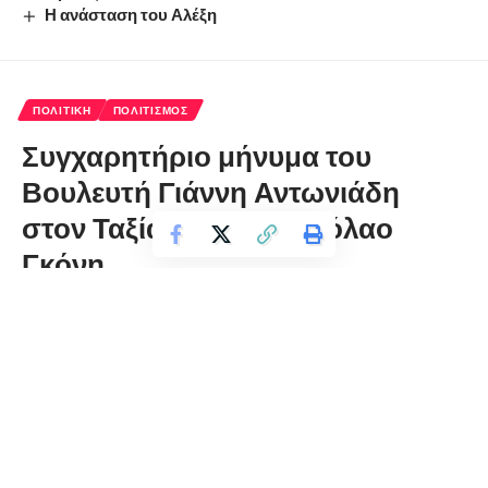
Η ανάσταση του Αλέξη
ΠΟΛΙΤΙΚΉ
ΠΟΛΙΤΙΣΜΌΣ
Συγχαρητήριο μήνυμα του
Βουλευτή Γιάννη Αντωνιάδη
στον Ταξίαρχο (ΠΖ) Νικόλαο
Γκόνη
florinapress.gr
Τετάρτη 10 Μαρτίου, 2021 14:08