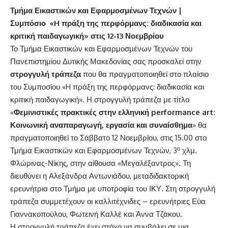
Τμήμα Εικαστικών και Εφαρμοσμένων Τεχνών |
Συμπόσιο
«H πράξη της περφόρμανς: διαδικασία και
κριτική παιδαγωγική»
στις 12-13 Νοεμβρίου
Το Τμήμα Εικαστικών και Εφαρμοσμένων Τεχνών του
Πανεπιστημίου Δυτικής Μακεδονίας σας προσκαλεί στην
στρογγυλή τράπεζα
που θα πραγματοποιηθεί στο πλαίσιο
του Συμποσίου «H πράξη της περφόρμανς: διαδικασία και
κριτική παιδαγωγική». Η στρογγυλή τράπεζα με τίτλο
«
Φεμινιστικές πρακτικές στην ελληνική performance art:
Κοινωνική αναπαραγωγή, εργασία και συναίσθημα
» θα
πραγματοποιηθεί το Σάββατο 12 Νοεμβρίου, στις 15.00 στο
ο
Τμήμα Εικαστικών και Εφαρμοσμένων Τεχνών, 3
χλμ.
Φλώρινας-Νίκης, στην αίθουσα «Μεγαλέξαντρος». Τη
διευθύνει η Αλεξάνδρα Αντωνιάδου, μεταδιδακτορική
ερευνήτρια στο Τμήμα με υποτροφία του ΙΚΥ. Στη στρογγυλή
τράπεζα συμμετέχουν οι καλλιτέχνιδες – ερευνήτριες Εύα
Γιαννακοπούλου, Φωτεινή Καλλέ και Άννα Τζάκου.
Η στρογγυλή τράπεζα έχει στόχο να συμβάλει σε μια