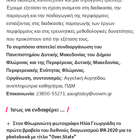
Έχουμε εξετάσει τη σχέση ανάμεσα στη διαδικασία, την
παραγωγή και την παιδαγωγική της περφόρμανς
εστιάζοντας στις διαδικασίες παραγωγής των έργων
περφόρμανς και στις ερευνητικές μεθοδολογικές δυνατότητες
που προκύπτουν από την εξέταση τους.
Το συμπόσιο αποτελεί συνδιοργάνωση του
Πανεπιστημίου Δυτικής Μακεδονίας του Δήμου
Φλώρινας και της Περιφέρειας Δυτικής Μακεδονίας,
Περιφερειακής Ενότητας Φλώρινας.
O
ργάνωση, συντονισμός:
Αγγελική Aυγητίδου,
αναπληρώτρια καθηγήτρια, ΠΔΜ
Επικοινωνία:
23850-55273, aaugitidoy@uowm.gr
Ίσως να ενδιαφέρει ...
Στον Φλωρινιώτη φωτογράφο Ηλία Γεωργιάδη το
πρώτο βραβείο του διεθνούς διαγωνισμού IPA 2020 για το
photobook με τίτλο “Over.State”