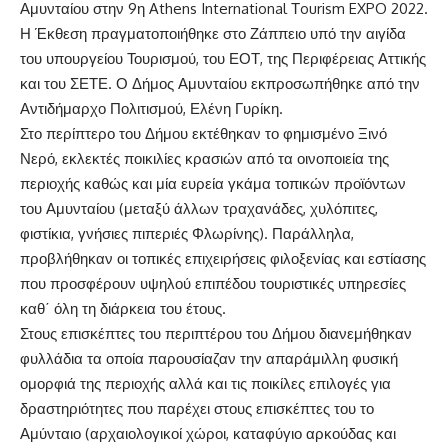
Αμυνταίου στην 9η Athens International Τourism EXPO 2022.
Η Έκθεση πραγματοποιήθηκε στο Ζάππειο υπό την αιγίδα
του υπουργείου Τουρισμού, του ΕΟΤ, της Περιφέρειας Αττικής
και του ΣΕΤΕ. Ο Δήμος Αμυνταίου εκπροσωπήθηκε από την
Αντιδήμαρχο Πολιτισμού, Ελένη Γυρίκη.
Στο περίπτερο του Δήμου εκτέθηκαν το φημισμένο Ξινό
Νερό, εκλεκτές ποικιλίες κρασιών από τα οινοποιεία της
περιοχής καθώς και μία ευρεία γκάμα τοπικών προϊόντων
του Αμυνταίου (μεταξύ άλλων τραχανάδες, χυλόπιτες,
φιστίκια, γνήσιες πιπεριές Φλωρίνης). Παράλληλα,
προβλήθηκαν οι τοπικές επιχειρήσεις φιλοξενίας και εστίασης
που προσφέρουν υψηλού επιπέδου τουριστικές υπηρεσίες
καθ΄ όλη τη διάρκεια του έτους.
Στους επισκέπτες του περιπτέρου του Δήμου διανεμήθηκαν
φυλλάδια τα οποία παρουσίαζαν την απαράμιλλη φυσική
ομορφιά της περιοχής αλλά και τις ποικίλες επιλογές για
δραστηριότητες που παρέχει στους επισκέπτες του το
Αμύνταιο (αρχαιολογικοί χώροι, καταφύγιο αρκούδας και