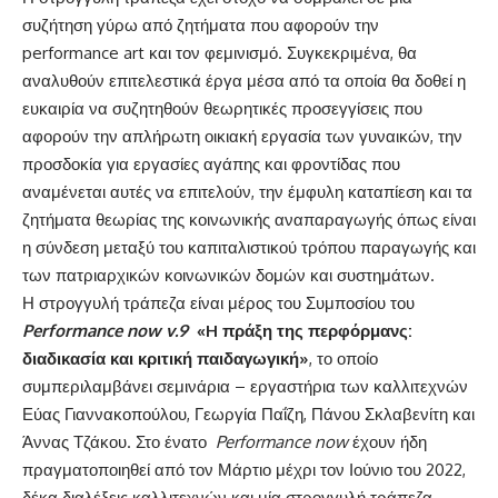
συζήτηση γύρω από ζητήματα που αφορούν την
performance art και τον φεμινισμό. Συγκεκριμένα, θα
αναλυθούν επιτελεστικά έργα μέσα από τα οποία θα δοθεί η
ευκαιρία να συζητηθούν θεωρητικές προσεγγίσεις που
αφορούν την απλήρωτη οικιακή εργασία των γυναικών, την
προσδοκία για εργασίες αγάπης και φροντίδας που
αναμένεται αυτές να επιτελούν, την έμφυλη καταπίεση και τα
ζητήματα θεωρίας της κοινωνικής αναπαραγωγής όπως είναι
η σύνδεση μεταξύ του καπιταλιστικού τρόπου παραγωγής και
των πατριαρχικών κοινωνικών δομών και συστημάτων.
Η στρογγυλή τράπεζα είναι μέρος του Συμποσίου του
Performance now v.9
«H πράξη της περφόρμανς:
διαδικασία και κριτική παιδαγωγική»
, το οποίο
συμπεριλαμβάνει σεμινάρια – εργαστήρια των καλλιτεχνών
Εύας Γιαννακοπούλου, Γεωργία Παΐζη, Πάνου Σκλαβενίτη και
Άννας Τζάκου. Στο ένατο
Performance now
έχουν ήδη
πραγματοποιηθεί από τον Μάρτιο μέχρι τον Ιούνιο του 2022,
δέκα διαλέξεις καλλιτεχνών και μία στρογγυλή τράπεζα.