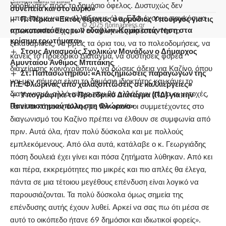
διορθώσεις προς το δημόσιο όφελος. Δυστυχώς δεν
συνέπεια και στο αύριο»
μπορέσαμε να τα αλλάξουμε όλα. Εδώ έχουμε παγκόσμια
Π. Πέρκα: «Εκτός θέματος ο αρμόδιος Υπουργός για τις
© 2025 florinapress.gr
αποκαταστάσεις των εδαφών. Καμία απάντηση στα
πρωτοτυπία. Είχαμε 11 αναβλητικές αιρέσεις. Να το
κρίσιμα ερωτήματα»
ξεκαθαρίσεις, να βρεις τα όρια του, να το πολεοδομήσεις, να
Στους Αγιασμούς Σχολικών Μονάδων ο Δήμαρχος
κάνεις το Προεδρικό Διάταγμα, να συστήσεις φορέα
Αμυνταίου Άνθιμος Μπιτάκης
διαχείρισης κοινοχρήστων, να δώσεις άδεια για Καζίνο, όπου
Στ. Παπασωτηρίου: «Αποζημιώσεις παραγωγών της
ναι μεν σήμερα είναι το δημόσιο ιδιοκτήτης και κάνει το
Π.Ε Φλώρινας από χαλαζοπτώσεις σε καλλιέργειες»
διαγωνισμό, αλλά αύριο που θα αλλάξουν χέρια οι μετοχές,
Υπογράφηκε το Προεδρικό Διάταγμα (ΠΔ) για την
Πανεπιστημιούπολη στη Φλώρινα»
θα είναι κάποιος άλλος με τον οποίο οι συμμετέχοντες στο
διαγωνισμό του Καζίνο πρέπει να έλθουν σε συμφωνία από
πριν. Αυτά όλα, ήταν πολύ δύσκολα και με πολλούς
εμπλεκόμενους. Από όλα αυτά, κατάλαβε ο κ. Γεωργιάδης
πόση δουλειά έχει γίνει και πόσα ζητήματα λύθηκαν. Από κει
και πέρα, εκκρεμότητες πιο μικρές και πιο απλές θα έλεγα,
πάντα σε μια τέτοιου μεγέθους επένδυση είναι λογικό να
παρουσιάζονται. Τα πολύ δύσκολα όμως σημεία της
επένδυσης αυτής έχουν λυθεί. Αρκεί να σας πω ότι μέσα σε
αυτό το οικόπεδο ήτανε 69 δημόσιοι και ιδιωτικοί φορείς».