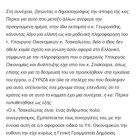
Στη συνέχεια, ζητώντας ο δημοσιογράφος την άποψη της κας.
Πέρκα για αυτό που μεταξύ άλλων ανέφερε την
προηγούμενη ημέρα, στην ίδια εκπομπή ο κ. Γεωργιάδης,
κάνοντας λόγο για ελλιπή ως και μηδενική πληροφόρηση του
τ. Υπουργού Οικονομικών κ. Τσακαλώτου, διότι ο ίδιος δεν
ήθελε καμία σχέση και γνώση όσον αφορά στο Ελληνικό,
σύμφωνα με την πληροφόρηση που ο σημερινός Υπουργός
Οικονομίας και Ανάπτυξης είχε από τον κ. Σταϊκούρα, όπως
επίσης και για τη δέσμευσή του να προσκληθούν στα εγκαίνια
του έργου, ο ΣΥΡΙΖΑ και όλα τα στελέχη του που δούλεψαν
για αυτό, στέλνοντας ένα μήνυμα στους επενδυτές ότι το
κράτος και σε αυτό το κομμάτι έχει μια συνέχεια, η κα. Πέρκα
τοποθετήθηκε ως εξής:
«Ο κ. Τσακαλώτος είναι ένας άνθρωπος πολύ
συνεργάσιμος. Εμπιστεύεται τους συνεργάτες του, με την
έννοια αυτή σε ό,τι αφορούσε ειδικά το Υπ. Οικονομικών την
ευθύνη την είχε κυρίως η Γενική Γραμματεία Δημόσιας