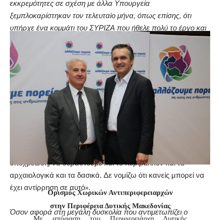
εκκρεμότητες σε σχέση με άλλα Υπουργεία
ξεμπλοκαρίστηκαν τον τελευταίο μήνα, όπως επίσης, ότι
υπήρχε ένα κομμάτι του ΣΥΡΙΖΑ που ήθελε πολύ το έργο και
ένα άλλο κομμάτι που ήταν περίπου αδιάφορο, η κα. Πέρκα
είπε:
«Όχι, δεν είσαι κατά ενός έργου γενικά ποτέ. Μπορεί να είσαι
κατά του σχεδιασμού του, κατά της σύμβασης που το διέπει.
Το τί αποδίδεις, το πώς και με ποιους όρους το αποδίδεις.
Μετά την τροποποιητική σύμβαση ωφελεία του δημόσιου
συμφέροντος, που έγινε νόμος το 2016 , κάναμε προσπάθεια
να το ολοκληρώσουμε αυτό το έργο βελτιώνοντας όπου ήταν
εφικτό και τον σχεδιασμό του. Καταλαβαίνετε ότι πρόκειται
για μια επένδυση που θα έπρεπε πέρα από τη μνημονιακή
υποχρέωση, να σεβαστούμε και το περιβάλλον και τα
αρχαιολογικά και τα δασικά. Δε νομίζω ότι κανείς μπορεί να
έχει αντίρρηση σε αυτό».
Ορισμός Χωρικών Αντιπεριφερειαρχών
στην Περιφέρεια Δυτικής Μακεδονίας
Όσον αφορά στη μεγάλη δυσκολία που αντιμετωπίζει ο
Με απόφαση του Περιφερειάρχη Δυτικής