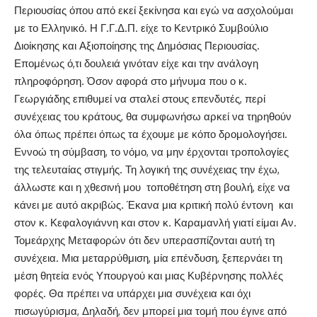
Περιουσίας όπου από εκεί ξεκίνησα και εγώ να ασχολούμαι
με το Ελληνικό. Η Γ.Γ.Δ.Π. είχε το Κεντρικό Συμβούλιο
Διοίκησης και Αξιοποίησης της Δημόσιας Περιουσίας.
Επομένως ό,τι δουλειά γινόταν είχε και την ανάλογη
πληροφόρηση. Όσον αφορά στο μήνυμα που ο κ.
Γεωργιάδης επιθυμεί να σταλεί στους επενδυτές, περί
συνέχειας του κράτους, θα συμφωνήσω αρκεί να τηρηθούν
όλα όπως πρέπει όπως τα έχουμε με κόπο δρομολογήσει.
Εννοώ τη σύμβαση, το νόμο, να μην έρχονται τροπολογίες
της τελευταίας στιγμής. Τη λογική της συνέχειας την έχω,
άλλωστε και η χθεσινή μου τοποθέτηση στη βουλή, είχε να
κάνει με αυτό ακριβώς. Έκανα μια κριτική πολύ έντονη και
στον κ. Κεφαλογιάννη και στον κ. Καραμανλή γιατί είμαι Αν.
Τομεάρχης Μεταφορών ότι δεν υπερασπίζονται αυτή τη
συνέχεια. Μια μεταρρύθμιση, μία επένδυση, ξεπερνάει τη
μέση θητεία ενός Υπουργού και μιας Κυβέρνησης πολλές
φορές. Θα πρέπει να υπάρχει μια συνέχεια και όχι
πισωγύρισμα, Δηλαδή, δεν μπορεί μια τομή που έγινε από