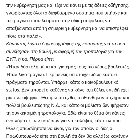
την κυβέρνησή μας και είχε να κάνει με τις άδειες οδήγησης,
γνωρίζοντας όλοι το διεφθαρμένο σύστημα που υπήρχε και
τα τραγικά αποτελέσματα στην οδική ασφάλεια, να
απαξιώνεται από τη σημερινή κυβέρνηση και να επιστρέφει
πίσω στα παλιά».
Κάνοντας λόγο ο δημοσιογράφος της εκπομπής για τα όσα
συνέβησαν στη βουλή με αφορμή την τροπολογία για την
ΕΥΠ, η κα. Πέρκα είπε:
«Ήταν δύσκολη μέρα και για εμάς τους πιο νέους βουλευτές.
Ήταν λίγο τραγικό. Περιμένεις ότι στοιχειωδώς κάποια
πράγματα τηρούνται. Υπάρχει κάποιο κοινοβουλευτικό
status. Δεν μπορεί ο καθένας να κάνει ό,τι θέλει, επειδή έχει
μία πλειοψηφία. Θεωρώ ότι εχθές αισθάνθηκαν άσχημα και
πολλοί βουλευτές της Ν.Δ. και κάποιοι μάλιστα δεν ψήφισαν
τη συγκεκριμένη τροπολογία. Εδώ είναι το θέμα ότι κάνεις
ένα νόμο εκ των υστέρων για να καλύψεις κάποιον που
θέλεις οπωσδήποτε να είναι, για τον οποίον ο ίδιος ο
Πρωθυπουργός είπε στη βουλή ότι δεν θα αλλάξω κανέναν