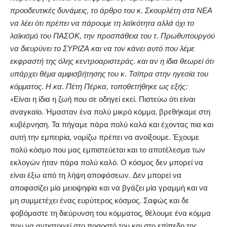
προοδευτικές δυνάμεις, το άρθρο του κ. Σκουρλέτη στα ΝΕΑ
να λέει ότι πρέπει να πάρουμε τη λαϊκότητα αλλά όχι το
λαϊκισμό του ΠΑΣΟΚ, την προσπάθεια του τ. Πρωθυπουργού
να διευρύνει το ΣΥΡΙΖΑ και να τον κάνει αυτό που λέμε
εκφραστή της όλης κεντροαριστεράς. και αν η ίδια θεωρεί ότι
υπάρχει θέμα αμφισβήτησης του κ. Τσίπρα στην ηγεσία του
κόμματος. Η κα. Πέτη Πέρκα, τοποθετήθηκε ως εξής:
«Είναι η ίδια η ζωή που σε οδηγεί εκεί. Πιστεύω ότι είναι
αναγκαίο. Ήμασταν ένα πολύ μικρό κόμμα, βρεθήκαμε στη
κυβέρνηση. Τα πήγαμε πάρα πολύ καλά και έχοντας πια και
αυτή την εμπειρία, νομίζω πρέπει να ανοίξουμε. Έχουμε
πολύ κόσμο που μας εμπιστεύεται και το αποτέλεσμα των
εκλογών ήταν πάρα πολύ καλό. Ο κόσμος δεν μπορεί να
είναι έξω από τη λήψη αποφάσεων. Δεν μπορεί να
αποφασίζει μία μειοψηφία και να βγάζει μία γραμμή και να
μη συμμετέχει ένας ευρύτερος κόσμος. Σαφώς και δε
φοβόμαστε τη διεύρυνση του κόμματος, θέλουμε ένα κόμμα
που να αντιστοιχεί στο ποσοστό του και στο επίπεδο της