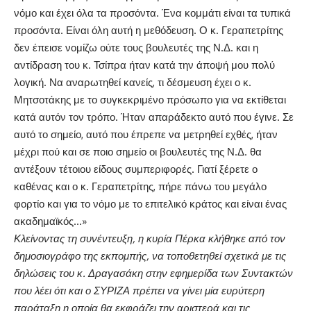
νόμο και έχει όλα τα προσόντα. Ένα κομμάτι είναι τα τυπικά
προσόντα. Είναι όλη αυτή η μεθόδευση. Ο κ. Γεραπετρίτης
δεν έπεισε νομίζω ούτε τους βουλευτές της Ν.Δ. και η
αντίδραση του κ. Τσίπρα ήταν κατά την άποψή μου πολύ
λογική. Να αναρωτηθεί κανείς, τι δέσμευση έχει ο κ.
Μητσοτάκης με το συγκεκριμένο πρόσωπο για να εκτίθεται
κατά αυτόν τον τρόπο. Ήταν απαράδεκτο αυτό που έγινε. Σε
αυτό το σημείο, αυτό που έπρεπε να μετρηθεί εχθές, ήταν
μέχρι πού και σε ποιο σημείο οι βουλευτές της Ν.Δ. θα
αντέξουν τέτοιου είδους συμπεριφορές. Γιατί ξέρετε ο
καθένας και ο κ. Γεραπετρίτης, πήρε πάνω του μεγάλο
φορτίο και για το νόμο με το επιτελικό κράτος και είναι ένας
ακαδημαϊκός…»
Κλείνοντας τη συνέντευξη, η κυρία Πέρκα κλήθηκε από τον
δημοσιογράφο της εκπομπής, να τοποθετηθεί σχετικά με τις
δηλώσεις του κ. Δραγασάκη στην εφημερίδα των Συντακτών
που λέει ότι και ο ΣΥΡΙΖΑ πρέπει να γίνει μία ευρύτερη
παράταξη η οποία θα εκφράζει την αριστερά και τις