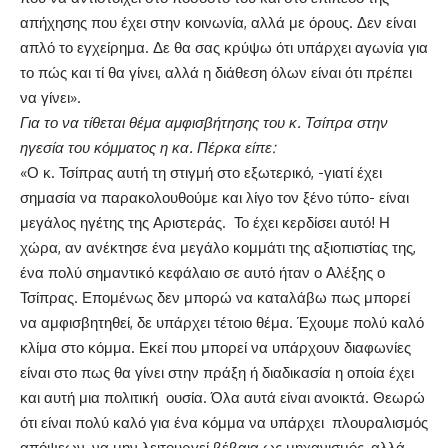
απήχησης που έχει στην κοινωνία, αλλά με όρους. Δεν είναι
απλό το εγχείρημα. Δε θα σας κρύψω ότι υπάρχει αγωνία για
το πώς και τί θα γίνει, αλλά η διάθεση όλων είναι ότι πρέπει
να γίνει».
Για το να τίθεται θέμα αμφισβήτησης του κ. Τσίπρα στην
ηγεσία του κόμματος η κα. Πέρκα είπε:
«Ο κ. Τσίπρας αυτή τη στιγμή στο εξωτερικό, -γιατί έχει
σημασία να παρακολουθούμε και λίγο τον ξένο τύπο- είναι
μεγάλος ηγέτης της Αριστεράς. Το έχει κερδίσει αυτό! Η
χώρα, αν ανέκτησε ένα μεγάλο κομμάτι της αξιοπιστίας της,
ένα πολύ σημαντικό κεφάλαιο σε αυτό ήταν ο Αλέξης ο
Τσίπρας. Επομένως δεν μπορώ να καταλάβω πως μπορεί
να αμφισβητηθεί, δε υπάρχει τέτοιο θέμα. Έχουμε πολύ καλό
κλίμα στο κόμμα. Εκεί που μπορεί να υπάρχουν διαφωνίες
είναι στο πως θα γίνει στην πράξη ή διαδικασία η οποία έχει
και αυτή μια πολιτική ουσία. Όλα αυτά είναι ανοικτά. Θεωρώ
ότι είναι πολύ καλό για ένα κόμμα να υπάρχει πλουραλισμός
απόψεων, να μην λειτουργεί βέβαια ως μηχανισμός, αλλά