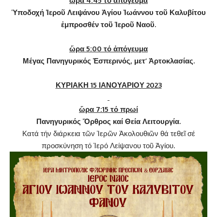
ὥρα 4:45 τό ἀπόγευμα
Ὑποδοχή Ἱεροῦ Λειψάνου Ἁγίου Ἰωάννου τοῦ Καλυβίτου
ἐμπροσθέν τοῦ Ἱεροῦ Ναοῦ.
ὥρα 5:00 τό ἀπόγευμα
Μέγας Πανηγυρικός Ἑσπερινός, μετ’ Ἀρτοκλασίας.
ΚΥΡΙΑΚΗ 15 ΙΑΝΟΥΑΡΙΟΥ 2023
ὥρα 7:15 τό πρωί
Πανηγυρικός Ὄρθρος καί Θεία Λειτουργία.
Κατά τήν διάρκεια τῶν Ἱερῶν Ἀκολουθιῶν θά τεθεῖ σέ
προσκύνηση τό Ἱερό Λείψανου τοῦ Ἁγίου.