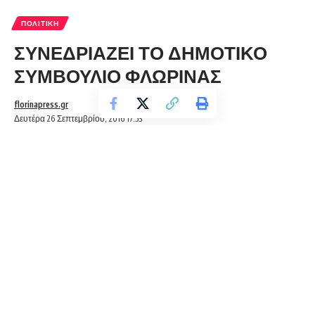
ΠΟΛΙΤΙΚΉ
ΣΥΝΕΔΡΙΑΖΕΙ ΤΟ ΔΗΜΟΤΙΚΟ
ΣΥΜΒΟΥΛΙΟ ΦΛΩΡΙΝΑΣ
florinapress.gr
Δευτέρα 26 Σεπτεμβρίου, 2016 17:53
ΣΥΝΕΔΡΙΑΖΕΙ ΤΟ ΔΗΜΟΤΙΚΟ ΣΥΜΒΟΥΛΙΟ ΦΛΩΡΙΝΑΣ
Καλείστε όπως προσέλθετε, σύμφωνα με τα άρθρα 65, 67
του Ν. 3852/2010 (Φ.Ε.Κ. Α΄/87/7-6-2010) με τις διατάξεις
του οποίου τροποποιούνται – αντικαθίστανται και
διαφοροποιούνται ορισμένες διατάξεις του Κώδικα Δήμων και
Κοινοτήτων (Ν. 3463/2006, Φ.Ε.Κ. Α΄/114/2006) ο οποίος
εξακολουθεί να ισχύει,
στην αίθουσα Συνεδριάσεων του
Δημοτικού Συμβουλίου Φλώρινας (αίθουσα