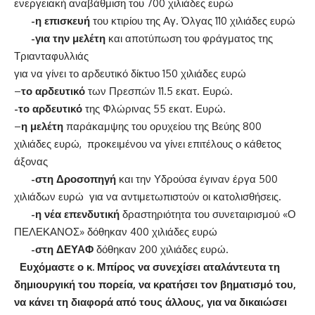
ενεργειακή αναβάθμιση του 700 χιλιάδες ευρώ
-η επισκευή
του κτιρίου της Αγ. Όλγας 110 χιλιάδες ευρώ
-για την μελέτη
και αποτύπωση του φράγματος της
Τριανταφυλλιάς
για να γίνει το αρδευτικό δίκτυο 150 χιλιάδες ευρώ
–
το αρδευτικό
των Πρεσπών 11.5 εκατ. Ευρώ.
-το αρδευτικό
της Φλώρινας 55 εκατ. Ευρώ.
–
η μελέτη
παράκαμψης του ορυχείου της Βεύης 800
χιλιάδες ευρώ, προκειμένου να γίνει επιτέλους ο κάθετος
άξονας
-στη Δροσοπηγή
και την Υδρούσα έγιναν έργα 500
χιλιάδων ευρώ για να αντιμετωπιστούν οι κατολισθήσεις.
-η νέα επενδυτική
δραστηριότητα του συνεταιρισμού «Ο
ΠΕΛΕΚΑΝΟΣ» δόθηκαν 400 χιλιάδες ευρώ
-στη ΔΕΥΑΦ
δόθηκαν 200 χιλιάδες ευρώ.
Ευχόμαστε ο κ. Μπίρος να συνεχίσει αταλάντευτα τη
δημιουργική του πορεία, να κρατήσει τον βηματισμό του,
να κάνει τη διαφορά από τους άλλους, για να δικαιώσει