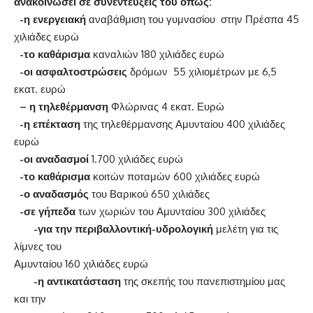
ανακοινώσει σε συνεντεύξεις του όπως:
-η ενεργειακή
αναβάθμιση του γυμνασίου στην Πρέσπα 45
χιλιάδες ευρώ
-το καθάρισμα
καναλιών 180 χιλιάδες ευρώ
-οι ασφαλτοστρώσεις
δρόμων 55 χιλιομέτρων με 6,5
εκατ. ευρώ
– η τηλεθέρμανση
Φλώρινας 4 εκατ. Ευρώ
-η επέκταση
της τηλεθέρμανσης Αμυνταίου 400 χιλιάδες
ευρώ
-οι αναδασμοί
1.700 χιλιάδες ευρώ
-το καθάρισμα
κοιτών ποταμών 600 χιλιάδες ευρώ
-ο αναδασμός
του Βαρικού 650 χιλιάδες
-σε γήπεδα
των χωριών του Αμυνταίου 300 χιλιάδες
-για την περιβαλλοντική-υδρολογική
μελέτη για τις
λίμνες του
Αμυνταίου 160 χιλιάδες ευρώ
-η αντικατάσταση
της σκεπής του πανεπιστημίου μας
και την