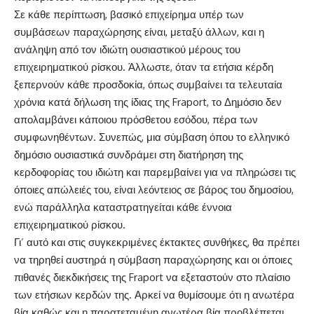
Σε κάθε περίπτωση, βασικό επιχείρημα υπέρ των
συμβάσεων παραχώρησης είναι, μεταξύ άλλων, και η
ανάληψη από τον ιδιώτη ουσιαστικού μέρους του
επιχειρηματικού ρίσκου. Άλλωστε, όταν τα ετήσια κέρδη
ξεπερνούν κάθε προσδοκία, όπως συμβαίνει τα τελευταία
χρόνια κατά δήλωση της ίδιας της Fraport, το Δημόσιο δεν
απολαμβάνει κάποιου πρόσθετου εσόδου, πέρα των
συμφωνηθέντων. Συνεπώς, μια σύμβαση όπου το ελληνικό
δημόσιο ουσιαστικά συνδράμει στη διατήρηση της
κερδοφορίας του ιδιώτη και παρεμβαίνει για να πληρώσει τις
όποιες απώλειές του, είναι λεόντειος σε βάρος του δημοσίου,
ενώ παράλληλα καταστρατηγείται κάθε έννοια
επιχειρηματικού ρίσκου.
Γι’ αυτό και στις συγκεκριμένες έκτακτες συνθήκες, θα πρέπει
να τηρηθεί αυστηρά η σύμβαση παραχώρησης και οι όποιες
πιθανές διεκδικήσεις της Fraport να εξεταστούν στο πλαίσιο
των ετήσιων κερδών της. Αρκεί να θυμίσουμε ότι η ανωτέρα
βία καθώς και η παρατεταμένη ανωτέρα βία προβλέπεται