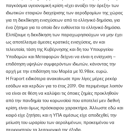
παγκόσμια υγειονομική κρίση «έχει ανοίξει την όρεξη» των
ιδιωτικών εταιριών διαχείρισης των αεροδρομίων της χώρας
για τη διεκδίκηση ενισχύσεων από το ελληνικό δημόσιο, για
ένα ζήτημα για το οποίο δεν ευθύνεται το ελληνικό δημόσιο.
Ελπίζουμε η διεκδίκηση των παραχωρησιούχων να μην έχει
ως αποτέλεσμα άμεσες κρατικές ενισχύσεις, αν και
τελευταία, τάση της Κυβέρνησης και δη του Υπουργείου
Υποδομών και Μεταφορών δείχνει να είναι η ενίσχυση –
επιδότηση υψηλών συμφερόντων ιδιωτών, κάνοντας την
αρχή με την επιδότηση του Μορέα με 10.98εκ. ευρώ.
Η Fraport ειδικότερα ανακοίνωσε πριν λίγες μέρες ρεκόρ
εσόδων και κερδών για το έτος 2019. Θα περιμέναμε λοιπόν
να είναι σε θέση να καλύψει τις όποιες ζημίες προκληθούν
από την πανδημία του κορωνοϊού που αποτελεί μεν διεθνή
κρίση, είναι όμως πρόσκαιρου χαρακτήρα. Άλλωστε εδώ και
καιρό είχε ζητήσει, και η ΥΠΑ αμέσως είχε αποδεχθεί, την
μείωση του ωραρίου των αερολιμένων, προκειμένου να
περιοριστούν τα λειτουργικά της έξοδα.