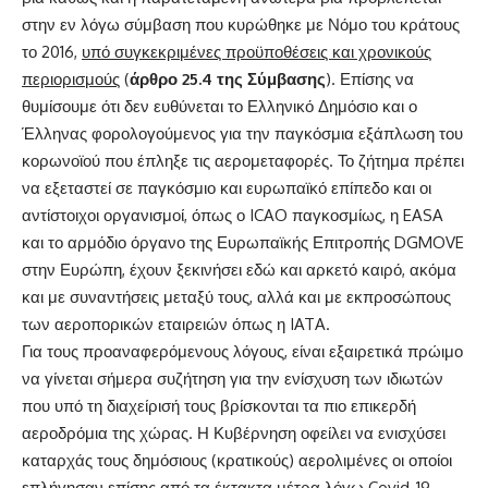
στην εν λόγω σύμβαση που κυρώθηκε με Νόμο του κράτους
το 2016,
υπό συγκεκριμένες προϋποθέσεις και χρονικούς
περιορισμούς
(
άρθρο 25.4 της Σύμβασης
). Επίσης να
θυμίσουμε ότι δεν ευθύνεται το Ελληνικό Δημόσιο και ο
Έλληνας φορολογούμενος για την παγκόσμια εξάπλωση του
κορωνοϊού που έπληξε τις αερομεταφορές. Το ζήτημα πρέπει
να εξεταστεί σε παγκόσμιο και ευρωπαϊκό επίπεδο και οι
αντίστοιχοι οργανισμοί, όπως ο ICAO παγκοσμίως, η EASA
και το αρμόδιο όργανο της Ευρωπαϊκής Επιτροπής DGMOVE
στην Ευρώπη, έχουν ξεκινήσει εδώ και αρκετό καιρό, ακόμα
και με συναντήσεις μεταξύ τους, αλλά και με εκπροσώπους
των αεροπορικών εταιρειών όπως η IATA.
Για τους προαναφερόμενους λόγους, είναι εξαιρετικά πρώιμο
να γίνεται σήμερα συζήτηση για την ενίσχυση των ιδιωτών
που υπό τη διαχείρισή τους βρίσκονται τα πιο επικερδή
αεροδρόμια της χώρας. Η Κυβέρνηση οφείλει να ενισχύσει
καταρχάς τους δημόσιους (κρατικούς) αερολιμένες οι οποίοι
επλήγησαν επίσης από τα έκτακτα μέτρα λόγω Covid-19,