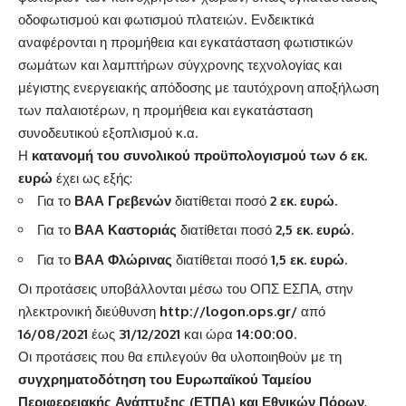
οδοφωτισμού και φωτισμού πλατειών. Ενδεικτικά
αναφέρονται η προμήθεια και εγκατάσταση φωτιστικών
σωμάτων και λαμπτήρων σύγχρονης τεχνολογίας και
μέγιστης ενεργειακής απόδοσης με ταυτόχρονη αποξήλωση
των παλαιοτέρων, η προμήθεια και εγκατάσταση
συνοδευτικού εξοπλισμού κ.α.
Η
κατανομή του συνολικού προϋπολογισμού των 6 εκ.
ευρώ
έχει ως εξής:
Για το
ΒΑΑ Γρεβενών
διατίθεται ποσό
2 εκ. ευρώ
.
Για το
ΒΑΑ Καστοριάς
διατίθεται ποσό
2,5 εκ. ευρώ
.
Για το
ΒΑΑ Φλώρινας
διατίθεται ποσό
1,5 εκ. ευρώ
.
Οι προτάσεις υποβάλλονται μέσω του ΟΠΣ ΕΣΠΑ, στην
ηλεκτρονική διεύθυνση
http://logon.ops.gr/
από
16/08/2021
έως
31/12/2021
και ώρα
14:00:00
.
Οι προτάσεις που θα επιλεγούν θα υλοποιηθούν με τη
συγχρηματοδότηση του Ευρωπαϊκού Ταμείου
Περιφερειακής Ανάπτυξης (ΕΤΠΑ) και Εθνικών Πόρων
,