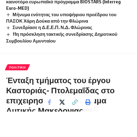
καινοτόμο ευρωπαϊκό πρόγραμμα BIOSTARS (Interreg
Euro-MED)
Μήνυμα ενότητας του υποψήφιου προέδρου του
ΠΑΣΟΚ Χάρη Δούκα από την Φλώρινα
Συνεδρίασε η Δ.Ε.Ε.Π. Ν.Δ. Φλώρινας
11η πρόσκληση τακτικής συνεδρίασης Δημοτικού
Συμβουλίου Αμυνταίου
ΠΟΛΙΤΙΚΉ
Ένταξη τμήματος του έργου
Καστοριάς- Πτολεμαΐδας στο
επιχειρησιακό πρόγραμμα
Δυτικής Μακεδονίας
florinapress.gr
Πέμπτη 12 Αυγούστου, 2021 21:50