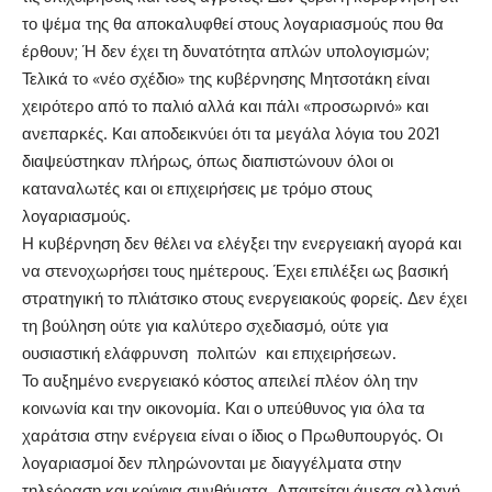
το ψέμα της θα αποκαλυφθεί στους λογαριασμούς που θα
έρθουν; Ή δεν έχει τη δυνατότητα απλών υπολογισμών;
Τελικά το «νέο σχέδιο» της κυβέρνησης Μητσοτάκη είναι
χειρότερο από το παλιό αλλά και πάλι «προσωρινό» και
ανεπαρκές. Και αποδεικνύει ότι τα μεγάλα λόγια του 2021
διαψεύστηκαν πλήρως, όπως διαπιστώνουν όλοι οι
καταναλωτές και οι επιχειρήσεις με τρόμο στους
λογαριασμούς.
Η κυβέρνηση δεν θέλει να ελέγξει την ενεργειακή αγορά και
να στενοχωρήσει τους ημέτερους. Έχει επιλέξει ως βασική
στρατηγική το πλιάτσικο στους ενεργειακούς φορείς. Δεν έχει
τη βούληση ούτε για καλύτερο σχεδιασμό, ούτε για
ουσιαστική ελάφρυνση πολιτών και επιχειρήσεων.
Το αυξημένο ενεργειακό κόστος απειλεί πλέον όλη την
κοινωνία και την οικονομία. Και ο υπεύθυνος για όλα τα
χαράτσια στην ενέργεια είναι ο ίδιος ο Πρωθυπουργός. Οι
λογαριασμοί δεν πληρώνονται με διαγγέλματα στην
τηλεόραση και κούφια συνθήματα. Απαιτείται άμεσα αλλαγή