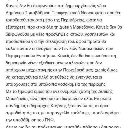
Κανείς δεν θα διαφωνούσε στη δημιουργία ενός νέου
Δημόσιου Τριτοβάθμιου Περιφερειακού Νοσοκομείου που θα
τοποθετούνταν στο μέσο της Περιφέρειας, ώστε να
εξυπηρετεί πρακτικά όλη τη Δυτική Μακεδονία. Κανείς δεν θα
διαφωνούσε με νέες προσλήψεις ιατρών, νοσηλευτών και
προσωπικού για την στελέχωσή του, αφού πρώτα θα
καλύπτονταν οι ανάγκες των Γενικών Νοσοκομείων των
Περιφερειακών Ενοτήτων. Κανείς δεν θα διαφωνούσε στη
δημιουργία νέων εξειδικευμένων κλινικών που δεν
υπάρχουν μέχρι στιγμής στην Περιφέρειά μας, χωρίς όμως
να καταργούνται αλλά αντιθέτως να ενισχύονται οι
υπάρχουσες στα υπόλοιπα νοσοκομεία της περιοχής.
Με το ξήλωμα όμως του υγειονομικού χάρτη της Δυτικής
Μακεδονίας είναι σίγουρο ότι διαφωνούν όλοι. Εν μέσω
πανδημίας ο δήμαρχος Κοζάνης ξεπερνώντας τα όρια
αρμοδιότητάς του, με παραγγελία «μελέτης», προδιαγράφει
την υποβάθμιση του ΓΝΦ.
Δεν γνωρίζω αν πρόκειται για «ευσεβή» πόθο του Δημάρχου