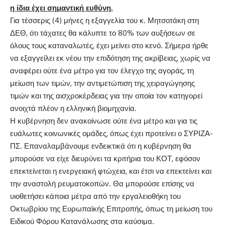
η ίδια έχει σημαντική ευθύνη.
Για τέσσερις (4) μήνες η εξαγγελία του κ. Μητσοτάκη στη
ΔΕΘ, ότι τάχατες θα κάλυπτε το 80% των αυξήσεων σε
όλους τους καταναλωτές, έχει μείνει στο κενό. Σήμερα ήρθε
να εξαγγείλει εκ νέου την επιδότηση της ακρίβειας, χωρίς να
αναφέρει ούτε ένα μέτρο για τον έλεγχο της αγοράς, τη
μείωση των τιμών, την αντιμετώπιση της χειραγώγησης
τιμών και της αισχροκέρδειας για την οποία τον κατηγορεί
ανοιχτά πλέον η ελληνική βιομηχανία.
Η κυβέρνηση δεν ανακοίνωσε ούτε ένα μέτρο και για τις
ευάλωτες κοινωνικές ομάδες, όπως έχει προτείνει ο ΣΥΡΙΖΑ-
ΠΣ. Επαναλαμβάνουμε ενδεικτικά ότι η κυβέρνηση θα
μπορούσε να είχε διευρύνει τα κριτήρια του ΚΟΤ, εφόσον
επεκτείνεται η ενεργειακή φτώχεια, και έτσι να επεκτείνει και
την αναστολή ρευματοκοπών. Θα μπορούσε επίσης να
υιοθετήσει κάποια μέτρα από την εργαλειοθήκη του
Οκτωβρίου της Ευρωπαϊκής Επιτροπής, όπως τη μείωση του
Ειδικού Φόρου Κατανάλωσης στα καύσιμα.