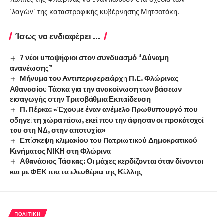
‘λαγών’ της καταστροφικής κυβέρνησης Μητσοτάκη.
Ίσως να ενδιαφέρει ...
7 νέοι υποψήφιοι στον συνδυασμό “Δύναμη
ανανέωσης”
Μήνυμα του Αντιπεριφερειάρχη Π.Ε. Φλώρινας
Αθανασίου Τάσκα για την ανακοίνωση των βάσεων
εισαγωγής στην Τριτοβάθμια Εκπαίδευση
Π. Πέρκα: «Έχουμε έναν ανέμελο Πρωθυπουργό που
οδηγεί τη χώρα πίσω, εκεί που την άφησαν οι προκάτοχοί
του στη ΝΔ, στην αποτυχία»
Επίσκεψη κλιμακίου του Πατριωτικού Δημοκρατικού
Κινήματος ΝΙΚΗ στη Φλώρινα
Αθανάσιος Τάσκας: Οι μάχες κερδίζονται όταν δίνονται
και με ΦΕΚ πια τα ελευθέρια της Κέλλης
ΠΟΛΙΤΙΚΉ