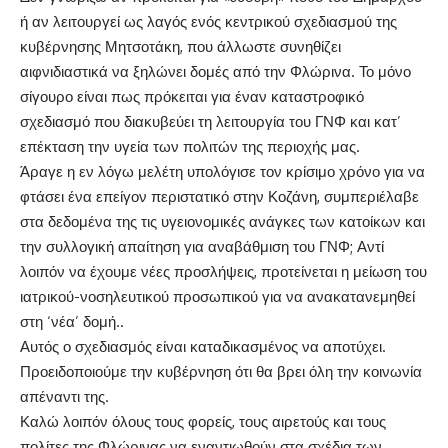
ή αν λειτουργεί ως λαγός ενός κεντρικού σχεδιασμού της
κυβέρνησης Μητσοτάκη, που άλλωστε συνηθίζει
αιφνιδιαστικά να ξηλώνει δομές από την Φλώρινα. Το μόνο
σίγουρο είναι πως πρόκειται για έναν καταστροφικό
σχεδιασμό που διακυβεύει τη λειτουργία του ΓΝΦ και κατ’
επέκταση την υγεία των πολιτών της περιοχής μας.
Άραγε η εν λόγω μελέτη υπολόγισε τον κρίσιμο χρόνο για να
φτάσει ένα επείγον περιστατικό στην Κοζάνη, συμπεριέλαβε
στα δεδομένα της τις υγειονομικές ανάγκες των κατοίκων και
την συλλογική απαίτηση για αναβάθμιση του ΓΝΦ; Αντί
λοιπόν να έχουμε νέες προσλήψεις, προτείνεται η μείωση του
ιατρικού-νοσηλευτικού προσωπικού για να ανακατανεμηθεί
στη ‘νέα’ δομή..
Αυτός ο σχεδιασμός είναι καταδικασμένος να αποτύχει.
Προειδοποιούμε την κυβέρνηση ότι θα βρει όλη την κοινωνία
απέναντι της.
Καλώ λοιπόν όλους τους φορείς, τους αιρετούς και τους
πολίτες της Φλώρινας να εναντιωθούν στα σχέδια των