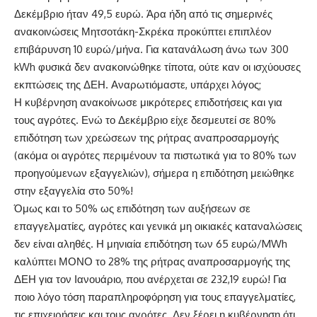
Δεκέμβριο ήταν 49,5 ευρώ. Άρα ήδη από τις σημερινές
ανακοινώσεις Μητσοτάκη-Σκρέκα προκύπτει επιπλέον
επιβάρυνση 10 ευρώ/μήνα. Για κατανάλωση άνω των 300
kWh φυσικά δεν ανακοινώθηκε τίποτα, ούτε καν οι ισχύουσες
εκπτώσεις της ΔΕΗ. Αναρωτιόμαστε, υπάρχει λόγος;
Η κυβέρνηση ανακοίνωσε μικρότερες επιδοτήσεις και για
τους αγρότες. Ενώ το Δεκέμβριο είχε δεσμευτεί σε 80%
επιδότηση των χρεώσεων της ρήτρας αναπροσαρμογής
(ακόμα οι αγρότες περιμένουν τα πιστωτικά για το 80% των
προηγούμενων εξαγγελιών), σήμερα η επιδότηση μειώθηκε
στην εξαγγελία στο 50%!
Όμως και το 50% ως επιδότηση των αυξήσεων σε
επαγγελματίες, αγρότες και γενικά μη οικιακές καταναλώσεις
δεν είναι αληθές. Η μηνιαία επιδότηση των 65 ευρώ/MWh
καλύπτει ΜΟΝΟ το 28% της ρήτρας αναπροσαρμογής της
ΔΕΗ για τον Ιανουάριο, που ανέρχεται σε 232,19 ευρώ! Για
ποιο λόγο τόση παραπληροφόρηση για τους επαγγελματίες,
τις επιχειρήσεις και τους αγρότες. Δεν ξέρει η κυβέρνηση ότι