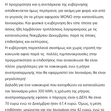
Η προχειρότητα και η ανεπάρκεια της κυβέρνησης
αποδεικνύεται όμως περίτρανα, για ακόμη μια φορά, και από
το γεγονός ότι τα μέτρα αφορούν ΜΟΝΟ στην κατανάλωση
Ιανουαρίου. Και φυσικά η κυβέρνηση δεν είπε τίποτα για
όσους ήδη λαμβάνουν τριπλάσιους λογαριασμούς με τις
καταναλώσεις Νοεμβρίου-Δεκεμβρίου, παρά τις όποιες
επιδοτήσεις και εκπτώσεις.
Η κυβέρνηση παραπλανά σκοπίμως και χωρίς ντροπή την
κοινωνία αφού παρά τις πολλές τυμπανοκρουσίες στην
πραγματικότητα οι επιδοτήσεις που ανακοίνωσε θα είναι
πλέον χαμηλότερες για τα νοικοκυριά, ενώ η ρήτρα
αναπροσαρμογής που θα εφαρμοστεί τον Ιανουάριο, θα είναι
μεγαλύτερη!
Δηλαδή για ένα νοικοκυριό που κατορθώνει να καταναλώσει
τον Ιανουάριο μόνο 300 kWh, η χρέωση της ρήτρας
αναπροσαρμογής εφόσον ο πάροχος είναι η ΔΕΗ, θα είναι
70 ευρώ ενώ το Δεκέμβριο ήταν 67,4 ευρώ. Όμως, η μέση
επιδότηση μειώνεται για τον Ιανουάριο στα 42 ευρώ, ενώ το