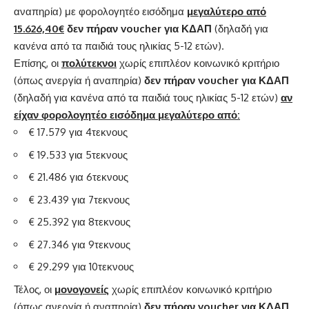
αναπηρία) με φορολογητέο εισόδημα
μεγαλύτερο από
15.626,40€
δεν πήραν
voucher
για ΚΔΑΠ
(δηλαδή για
κανένα από τα παιδιά τους ηλικίας 5-12 ετών).
Επίσης, οι
πολύτεκνοι
χωρίς επιπλέον κοινωνικό κριτήριο
(όπως ανεργία ή αναπηρία)
δεν πήραν
voucher
για ΚΔΑΠ
(δηλαδή για κανένα από τα παιδιά τους ηλικίας 5-12 ετών)
αν
είχαν φορολογητέο εισόδημα μεγαλύτερο από:
€ 17.579 για 4τεκνους
€ 19.533 για 5τεκνους
€ 21.486 για 6τεκνους
€ 23.439 για 7τεκνους
€ 25.392 για 8τεκνους
€ 27.346 για 9τεκνους
€ 29.299 για 10τεκνους
Τέλος, οι
μονογονείς
χωρίς επιπλέον κοινωνικό κριτήριο
(όπως ανεργία ή αναπηρία)
δεν πήραν
voucher
για ΚΔΑΠ