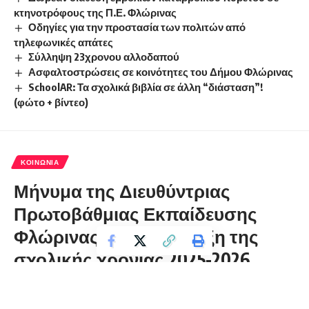
κτηνοτρόφους της Π.Ε. Φλώρινας
Οδηγίες για την προστασία των πολιτών από
τηλεφωνικές απάτες
Σύλληψη 23χρονου αλλοδαπού
Ασφαλτοστρώσεις σε κοινότητες του Δήμου Φλώρινας
SchoolAR: Τα σχολικά βιβλία σε άλλη “διάσταση”!
(φώτο + βίντεο)
ΚΟΙΝΩΝΊΑ
Μήνυμα της Διευθύντριας
Πρωτοβάθμιας Εκπαίδευσης
Φλώρινας για την έναρξη της
σχολικής χρονιάς 2025-2026
florinapress.gr
Τετάρτη 10 Σεπτεμβρίου, 2025 23:41