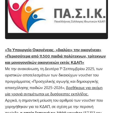
«Το Υπουργείο Οικογένειας, «διαλύει» την οικογένεια»
«Περισσότερα από 11.500 παιδιά πολύτεκνων, τρίτεκνων
και μονογονεϊκών οικογενειών εκτός ΚΔΑΠ»
η
Με την ανακοίνωση, τη Δευτέρα 1
Σεπτεμβρίου 2025, των
οριστικών αποτελεσμάτων των δικαιούχων voucher του
προγράμματος «Προσχολικής αγωγής και δημιουργικής
απασχόλησης παιδιών 2025-2026»,
βρεθήκαμε για ακόμη
μία χρονιά αντιμέτωποι με δυσάρεστες εκπλήξεις.
Αρχικά, η σημαντική μείωση του αριθμού των voucher που
χορηγήθηκαν για τα ΚΔΑΠ, σε σχέση με την περσινή
περίοδο,
η οποία ξεπερνά τις 3.500
voucher
(57.103 την