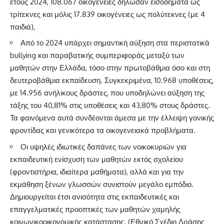
έτους 2024, 108.067 οικογένειες δήλωσαν εισοδήματα ως
τρίτεκνες και μόλις 17.839 οικογένειες ως πολύτεκνες (με 4
παιδιά),
Από το 2024 υπάρχει σημαντική αύξηση στα περιστατικά
bullying και παραβατικής συμπεριφοράς μεταξύ των
μαθητών στην Ελλάδα, τόσο στην πρωτοβάθμια όσο και στη
δευτεροβάθμια εκπαίδευση. Συγκεκριμένα, 10.968 υποθέσεις,
με 14.956 ανήλικους δράστες, που υποδηλώνει αύξηση της
τάξης του 40,81% στις υποθέσεις και 43,80% στους δράστες.
Τα φαινόμενα αυτά συνδέονται άμεσα με την έλλειψη γονικής
φροντίδας και γενικότερα τα οικογενειακά προβλήματα.
Οι υψηλές ιδιωτικές δαπάνες των νοικοκυριών για
εκπαιδευτική ενίσχυση των μαθητών εκτός σχολείου
(φροντιστήρια, ιδιαίτερα μαθήματα), αλλά και για την
εκμάθηση ξένων γλωσσών συνιστούν μεγάλο εμπόδιο.
Δημιουργείται έτσι ανισότητα στις εκπαιδευτικές και
επαγγελματικές προοπτικές των μαθητών χαμηλής
κοινωνικοοικονομικής κατάστασης. (Εθνικό Σχέδιο Δράσης