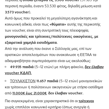
περσινή περίοδο, έναντι 53.530 φέτος, δηλαδή μείωση κατά
3.573
voucher
).
Αυτό όμως που προκαλεί τη μεγαλύτερη αγανάκτηση και
κοινωνική αδικία, είναι πως
«θύματα»
αυτής της περικοπής
των voucher, είναι στη συντριπτική τους πλειοψηφία,
μονογονεϊκές και τρίτεκνες/πολύτεκνες οικογένειες, με
εξαιρετικά χαμηλά εισοδήματα.
Από την ανάλυση που έκανε ο Σύλλογός μας, επί των
οριστικών αποτελεσμάτων που ανακοίνωσε η ΕΕΤΑΑ τα
αδιαμφισβήτητα συμπεράσματα είναι ως ακολούθως:
49.935 παιδιά
(5–12 ετών) με πλήρη φάκελο,
δεν έλαβαν
voucher
ΚΔΑΠ.
ΤΟΥΛΑΧΙΣΤΟΝ
11.657 παιδιά
(5–12 ετών) μονογονεϊκών
και τρίτεκνων ή πολύτεκνων οικογενειών με ετήσιο εισόδημα
από
11.000€ έως 21.000€
,
δεν έλαβαν
voucher
.
Πιο συγκεκριμένα, είναι χαρακτηριστικό ότι οι
τρίτεκνοι
χωρίς επιπλέον κοινωνικό κριτήριο (όπως ανεργία ή