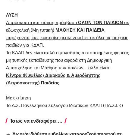
ΛΥΣΗ
Απρόσκοπτη και ισότιμη πρόσβαση
ΟΛΩΝ ΤΩΝ ΠΑΙΔΙΩΝ
σε
εξωσχολική (Μη τυπική)
ΜΑΘΗΣΗ ΚΑΙ ΠΑΙΔΕΙΑ
παρέχοντας ίσες ευκαιρίες μέσω voucher σε όλες τις αιτήσεις
παιδιών για ΚΔΑΠ.
Τα ΚΔΑΠ δεν είναι απλά ο μοναδικός πιστοποιημένος φορέας
μη τυπικής εκπαίδευσης που αφορά στη Δημιουργική
Απασχόληση και Μάθηση των παιδιών… αλλά είναι….
Κέντρα (Κυψέλες) Διαρκούς & Αμερόληπτης
(Απρόσκοπτης) Παιδείας
Με εκτίμηση
Το Δ.Σ. Πανελλήνιου Συλλόγου Ιδιωτικών ΚΔΑΠ (ΠΑ.Σ.Ι.Κ)
Ίσως να ενδιαφέρει ...
Δωρεάν διάθεση εμβολίων καταρροϊκού πυρετού σε