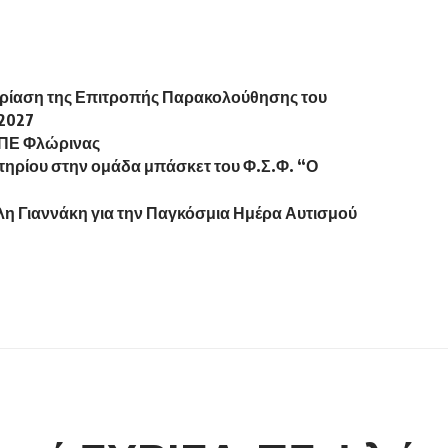
δρίαση της Επιτροπής Παρακολούθησης του
2027
ν ΠΕ Φλώρινας
ηρίου στην ομάδα μπάσκετ του Φ.Σ.Φ. “Ο
η Γιαννάκη για την Παγκόσμια Ημέρα Αυτισμού