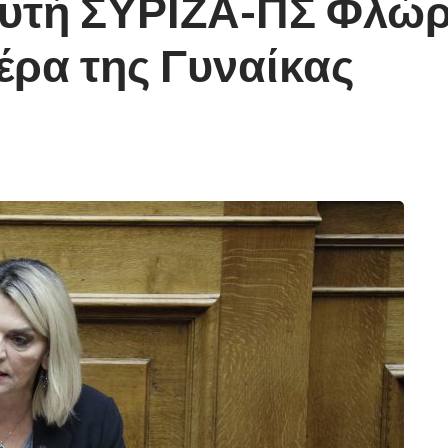
υτή ΣΥΡΙΖΑ-ΠΣ Φλώρι
έρα της Γυναίκας