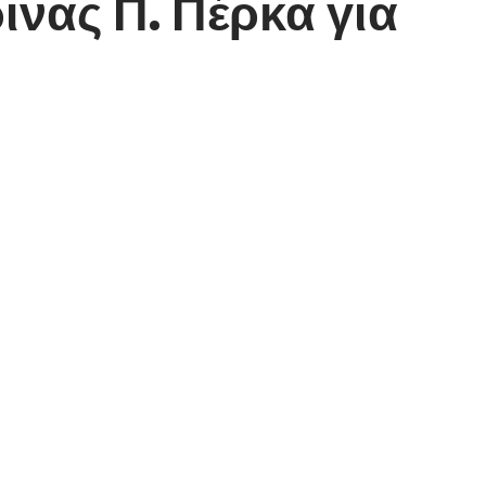
νας Π. Πέρκα για