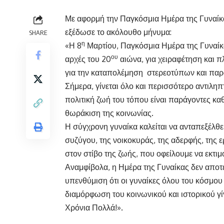
Με αφορμή την Παγκόσμια Ημέρα της Γυναίκα
εξέδωσε το ακόλουθο μήνυμα:
SHARE
η
«Η 8
Μαρτίου, Παγκόσμια Ημέρα της Γυναίκας
ου
αρχές του 20
αιώνα, για χειραφέτηση και π
για την καταπολέμηση στερεοτύπων και παρ
Σήμερα, γίνεται όλο και περισσότερο αντιληπ
πολιτική ζωή του τόπου είναι παράγοντες καθ
θωράκιση της κοινωνίας.
Η σύγχρονη γυναίκα καλείται να ανταπεξέλθε
συζύγου, της νοικοκυράς, της αδερφής, της 
στον στίβο της ζωής, που οφείλουμε να εκτιμ
Αναμφίβολα, η Ημέρα της Γυναίκας δεν αποτε
υπενθύμιση ότι οι γυναίκες όλου του κόσμου
διαμόρφωση του κοινωνικού και ιστορικού γί
Χρόνια Πολλά!».