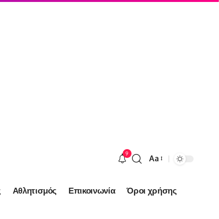
9
Aa
Font
Resizer
ς
Αθλητισμός
Επικοινωνία
Όροι χρήσης