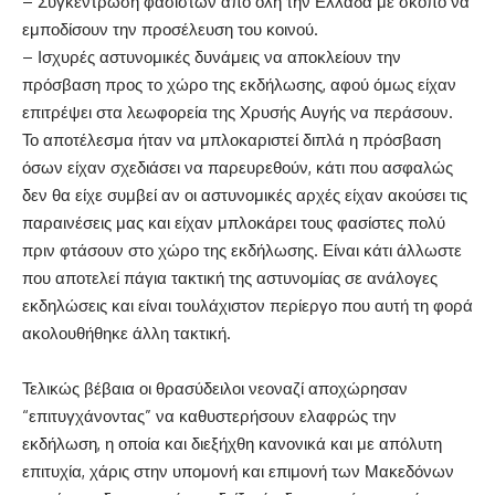
– Συγκέντρωση φασιστών από όλη την Ελλάδα με σκοπό να
εμποδίσουν την προσέλευση του κοινού.
– Ισχυρές αστυνομικές δυνάμεις να αποκλείουν την
πρόσβαση προς το χώρο της εκδήλωσης, αφού όμως είχαν
επιτρέψει στα λεωφορεία της Χρυσής Αυγής να περάσουν.
Το αποτέλεσμα ήταν να μπλοκαριστεί διπλά η πρόσβαση
όσων είχαν σχεδιάσει να παρευρεθούν, κάτι που ασφαλώς
δεν θα είχε συμβεί αν οι αστυνομικές αρχές είχαν ακούσει τις
παραινέσεις μας και είχαν μπλοκάρει τους φασίστες πολύ
πριν φτάσουν στο χώρο της εκδήλωσης. Είναι κάτι άλλωστε
που αποτελεί πάγια τακτική της αστυνομίας σε ανάλογες
εκδηλώσεις και είναι τουλάχιστον περίεργο που αυτή τη φορά
ακολουθήθηκε άλλη τακτική.
Τελικώς βέβαια οι θρασύδειλοι νεοναζί αποχώρησαν
“επιτυγχάνοντας” να καθυστερήσουν ελαφρώς την
εκδήλωση, η οποία και διεξήχθη κανονικά και με απόλυτη
επιτυχία, χάρις στην υπομονή και επιμονή των Μακεδόνων