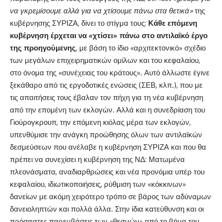
να γκρεμίσουμε αλλά για να χτίσουμε πάνω στα θετικά»
της
κυβέρνησης ΣΥΡΙΖΑ, δίνει το στίγμα τους:
Κάθε επόμενη
κυβέρνηση έρχεται να «χτίσει» πάνω στο αντιλαϊκό έργο
της προηγούμενης
, με βάση το ίδιο «αρχιτεκτονικό» σχέδιο
των μεγάλων επιχειρηματικών ομίλων και του κεφαλαίου,
στο όνομα της «συνέχειας του κράτους». Αυτό άλλωστε έγινε
ξεκάθαρο από τις εργοδοτικές ενώσεις (ΣΕΒ, κλπ.), που με
τις απαιτήσεις τους έβαλαν τον πήχη για τη νέα κυβέρνηση
από την επομένη των εκλογών. Αλλά και η συνεδρίαση του
Γιούρογκρουπ, την επόμενη κιόλας μέρα των εκλογών,
υπενθύμισε την ανάγκη προώθησης όλων των αντιλαϊκών
δεσμεύσεων που ανέλαβε η κυβέρνηση ΣΥΡΙΖΑ και που θα
πρέπει να συνεχίσει η κυβέρνηση της ΝΔ: Ματωμένα
πλεονάσματα, αναδιαρθρώσεις και νέα προνόμια υπέρ του
κεφαλαίου, ιδιωτικοποιήσεις, ρύθμιση των «κόκκινων»
δανείων με ακόμη χειρότερο τρόπο σε βάρος των αδύναμων
δανειοληπτών και πολλά άλλα. Στην ίδια κατεύθυνση και οι
πρόσφατες παρεμβάσεις των «θεσμών» από το βήμα του