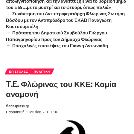
απολιγνιτοποίηση και την ανάπτυξη είναι το βόρειο τμήμα
του Ε65….με το μυστρί και το φτυάρι, όπως παλιά»
Συνάντηση του Αντιπεριφερειάρχη Φλώρινας Σωτήρη
Βόσδου με τον Αντιπρόεδρο του ΕΚΑΒ Παναγιώτη
Κουτσουμπέλη
Πρόταση του Δημοτικού Συμβούλου Γιώργου
Παπαγρηγορίου προς τον Δήμαρχο Φλώρινας
Πασχαλινές επισκέψεις του Γιάννη Αντωνιάδη
ΕΠΙΣΤΟΛΈΣ
ΠΟΛΙΤΙΚΉ
T.E. Φλώρινας του ΚΚΕ: Καμία
αναμονή
florinapress.gr
Παρασκευή 19 Ιουλίου, 2019 13:34