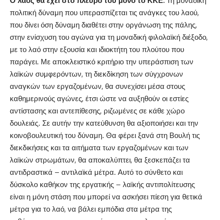
Ο λαός θα έχει στο πλευρό του μόνο το ΚΚΕ.
Τη μοναδική
πολιτική δύναμη που υπερασπίζεται τις ανάγκες του λαού,
που δίνει όση δύναμη διαθέτει στην οργάνωση της πάλης,
στην ενίσχυση του αγώνα για τη μοναδική φιλολαϊκή διέξοδο,
με το λαό στην εξουσία και ιδιοκτήτη του πλούτου που
παράγει. Με αποκλειστικό κριτήριο την υπεράσπιση των
λαϊκών συμφερόντων, τη διεκδίκηση των σύγχρονων
αναγκών των εργαζομένων, θα συνεχίσει μέσα στους
καθημερινούς αγώνες, έτσι ώστε να αυξηθούν οι εστίες
αντίστασης και αντεπίθεσης, ριζωμένες σε κάθε χώρο
δουλειάς. Σε αυτήν την κατεύθυνση θα αξιοποιήσει και την
κοινοβουλευτική του δύναμη. Θα φέρει ξανά στη Βουλή τις
διεκδικήσεις και τα αιτήματα των εργαζομένων και των
λαϊκών στρωμάτων, θα αποκαλύπτει, θα ξεσκεπάζει τα
αντιδραστικά – αντιλαϊκά μέτρα. Αυτό το σύνθετο και
δύσκολο καθήκον της εργατικής – λαϊκής αντιπολίτευσης
είναι η μόνη στάση που μπορεί να ασκήσει πίεση για θετικά
μέτρα για το λαό, να βάλει εμπόδια στα μέτρα της