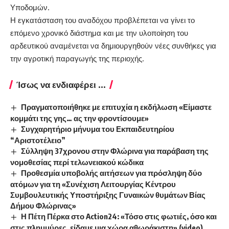
Υποδομών.
Η εγκατάσταση του αναδόχου προβλέπεται να γίνει το
επόμενο χρονικό διάστημα και με την υλοποίηση του
αρδευτικού αναμένεται να δημιουργηθούν νέες συνθήκες για
την αγροτική παραγωγής της περιοχής.
Ίσως να ενδιαφέρει ...
Πραγματοποιήθηκε με επιτυχία η εκδήλωση «Είμαστε
κομμάτι της γης… ας την φροντίσουμε»
Συγχαρητήριο μήνυμα του Εκπαιδευτηρίου
“Αριστοτέλειο”
Σύλληψη 37χρονου στην Φλώρινα για παράβαση της
νομοθεσίας περί τελωνειακού κώδικα
Προθεσμία υποβολής αιτήσεων για πρόσληψη δύο
ατόμων για τη «Συνέχιση Λειτουργίας Κέντρου
Συμβουλευτικής Υποστήριξης Γυναικών θυμάτων Βίας
Δήμου Φλώρινας»
Η Πέτη Πέρκα στο Action24: «Τόσο στις φωτιές, όσο και
στις πλημμύρες, είδαμε μια χώρα αθωράκιστη» (video)