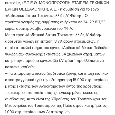
εταιρείας «Ε.Τ.Ε.Θ. ΜΟΝΟΠΡΟΣΩΠΗ ΕΤΑΙΡΕΙΑ ΤΕΧΝΙΚΩΝ
ΕΡΓΩΝ ΘΕΣΣΑΛΟΝΙΚΗΣ Α.Ε.» η σύμβαση για το έργο
«Αρδευτικά δίκτυα Τριανταφυλλιάς Α’ Φάση». Ο
προϋπολογισμός της σύμβασης ανέρχεται σε 24.179.817,53
ευρώ, συμπεριλαμβανομένου του ΦΠΑ.
Με το έργο «Αρδευτικά δίκτυα Τριανταφυλλιάς Α’ Φάση»
αρδεύεται γεωργική έκταση 18 χιλιάδων στρεμμάτων, η
οποία αποτελεί τμήμα του έργου «Αρδευτικά δίκτυα Πεδιάδας
Φλώρινας» συνολικής εκτάσεως 54 χιλιάδων στρεμμάτων,
και με την παρούσα εργολαβία (Α’ φάση) προβλέπεται να
κατασκευασθούν:
– Τα απαραίτητα δίκτυα (αρδευτικά ζώνης και αποχετευτικά-
αποστραγγιστικά) για την εξυπηρέτηση 18.000 στρ. περίπου
μικτής έκτασης των Αγροκτημάτων εντός της αρδευτικής
περιμέτρου, στα οποία υπάρχει εγκεκριμένος εκούσιος
αναδασμός. Αυτά είναι της Υδρούσας, του Τροπαιούχου, του
Μεσονησίου, του Τριποτάμου, της Παλαίστρας και τμήματος
1.000 στρ. περίπου των Λεπτοκαρυών.