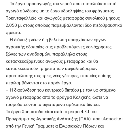
– Τα έργα προσαγωγής του νερού που αποτελούνται από
αγωγό σύνδεσης με το έργο υδροληψίας του φράγματος
Τριανταφυλλιάς και αγωγούς μεταφοράς συνολικού μήκους
2.050 μ. στους οποίους παρεμβάλλονται δύο πιεζοθραυστικά
φρέατα.
– Η διάνοιξη νέων ή η βελτίωση υπαρχόντων έργων
αγροτικής οδοποιίας στις προβλεπόμενες κοινόχρηστες
ζώνες των αναδασμών, παράλληλα στους
κατασκευαζόμενους αγωγούς μεταφοράς και θα
κατασκευαστούν τμήματα των ασφαλτόδρομων
προσπέλασης στις τρεις νέες γέφυρες, οι οποίες επίσης
περιλαμβάνονται στο παρόν έργο.
– Η διασύνδεση του κεντρικού δικτύου με τον υφιστάμενο
αγωγό μεταφοράς από το φράγμα Κολχικής, ώστε να
τροφοδοτούνται τα υφιστάμενα αρδευτικά δίκτυα.
Το έργο Χρηματοδοτείται από το μέτρο 4.3.1 του
Προγράμματος Αγροτικής Ανάπτυξης (ΠΑΑ), που υλοποιείται
από την Γενική Γραμματεία Ενωσιακών Πόρων και