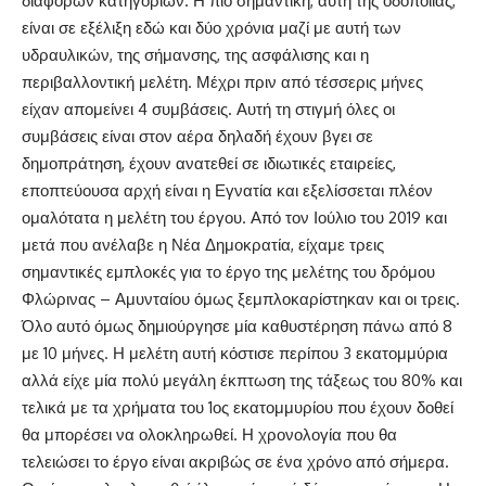
διαφόρων κατηγοριών. Η πιο σημαντική, αυτή της οδοποιίας,
είναι σε εξέλιξη εδώ και δύο χρόνια μαζί με αυτή των
υδραυλικών, της σήμανσης, της ασφάλισης και η
περιβαλλοντική μελέτη. Μέχρι πριν από τέσσερις μήνες
είχαν απομείνει 4 συμβάσεις. Αυτή τη στιγμή όλες οι
συμβάσεις είναι στον αέρα δηλαδή έχουν βγει σε
δημοπράτηση, έχουν ανατεθεί σε ιδιωτικές εταιρείες,
εποπτεύουσα αρχή είναι η Εγνατία και εξελίσσεται πλέον
ομαλότατα η μελέτη του έργου. Από τον Ιούλιο του 2019 και
μετά που ανέλαβε η Νέα Δημοκρατία, είχαμε τρεις
σημαντικές εμπλοκές για το έργο της μελέτης του δρόμου
Φλώρινας – Αμυνταίου όμως ξεμπλοκαρίστηκαν και οι τρεις.
Όλο αυτό όμως δημιούργησε μία καθυστέρηση πάνω από 8
με 10 μήνες. Η μελέτη αυτή κόστισε περίπου 3 εκατομμύρια
αλλά είχε μία πολύ μεγάλη έκπτωση της τάξεως του 80% και
τελικά με τα χρήματα του 1ος εκατομμυρίου που έχουν δοθεί
θα μπορέσει να ολοκληρωθεί. Η χρονολογία που θα
τελειώσει το έργο είναι ακριβώς σε ένα χρόνο από σήμερα.