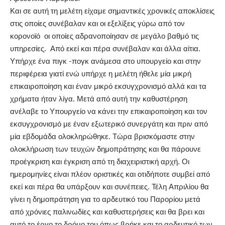
Και σε αυτή τη μελέτη είχαμε σημαντικές χρονικές αποκλίσεις
στις οποίες συνέβαλαν και οι εξελίξεις γύρω από τον
κορονοϊό οι οποίες αδρανοποίησαν σε μεγάλο βαθμό τις
υπηρεσίες. Από εκεί και πέρα συνέβαλαν και άλλα αίτια.
Υπήρχε ένα πιγκ -πογκ ανάμεσα στο υπουργείο και στην
περιφέρεια γιατί ενώ υπήρχε η μελέτη ήθελε μία μικρή
επικαιροποίηση και έναν μικρό εκσυγχρονισμό αλλά και τα
χρήματα ήταν λίγα. Μετά από αυτή την καθυστέρηση
ανέλαβε το Υπουργείο να κάνει την επικαιροποίηση και τον
εκσυγχρονισμό με έναν εξωτερικό συνεργάτη και πριν από
μία εβδομάδα ολοκληρώθηκε. Τώρα βρισκόμαστε στην
ολοκλήρωση των τευχών δημοπράτησης και θα πάρουνε
προέγκριση και έγκριση από τη διαχειριστική αρχή. Οι
ημερομηνίες είναι πλέον οριστικές και οτιδήποτε συμβεί από
εκεί και πέρα θα υπάρξουν και συνέπειες. Τέλη Απριλίου θα
γίνει η δημοπράτηση για το αρδευτικό του Παρορίου μετά
από χρόνιες παλινωδίες και καθυστερήσεις και θα βρει και
αυτό το έργο το δρόμο του όπως βρήκε και το αρδευτικό των