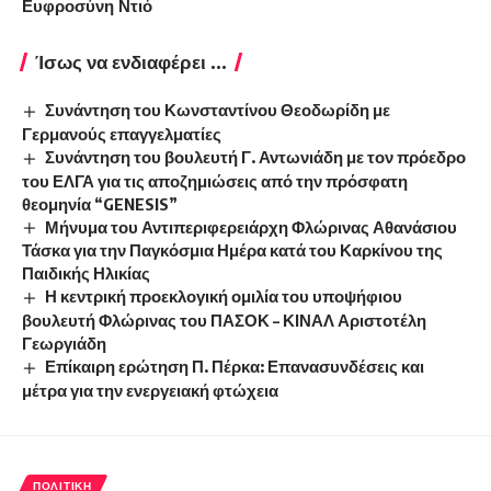
Ευφροσύνη Ντιό
Ίσως να ενδιαφέρει ...
Συνάντηση του Κωνσταντίνου Θεοδωρίδη με
Γερμανούς επαγγελματίες
Συνάντηση του βουλευτή Γ. Αντωνιάδη με τον πρόεδρο
του ΕΛΓΑ για τις αποζημιώσεις από την πρόσφατη
θεομηνία “GENESIS”
Μήνυμα του Αντιπεριφερειάρχη Φλώρινας Αθανάσιου
Τάσκα για την Παγκόσμια Ημέρα κατά του Καρκίνου της
Παιδικής Ηλικίας
Η κεντρική προεκλογική ομιλία του υποψήφιου
βουλευτή Φλώρινας του ΠΑΣΟΚ – ΚΙΝΑΛ Αριστοτέλη
Γεωργιάδη
Επίκαιρη ερώτηση Π. Πέρκα: Επανασυνδέσεις και
μέτρα για την ενεργειακή φτώχεια
ΠΟΛΙΤΙΚΉ