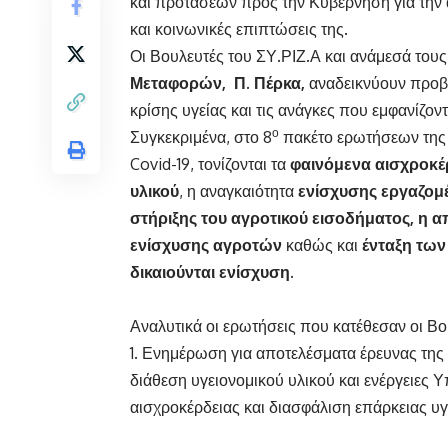
και προτάσεων προς την Κυβέρνηση για την α
και κοινωνικές επιπτώσεις της.
Οι Βουλευτές του ΣΥ.ΡΙΖ.Α και ανάμεσά του
Μεταφορών, Π. Πέρκα,
αναδεικνύουν προβλ
κρίσης υγείας και τις ανάγκες που εμφανίζοντ
ο
Συγκεκριμένα, στο 8
πακέτο ερωτήσεων της Α
Covid-19, τονίζονται τα
φαινόμενα αισχροκέ
υλικού
, η αναγκαιότητα
ενίσχυσης εργαζομ
στήριξης του αγροτικού εισοδήματος, η 
ενίσχυσης αγροτών
καθώς και
ένταξη των
δικαιούνται ενίσχυση.
Αναλυτικά οι ερωτήσεις που κατέθεσαν οι Βου
Ενημέρωση για αποτελέσματα έρευνας της 
διάθεση υγειονομικού υλικού και ενέργειες
αισχροκέρδειας και διασφάλιση επάρκειας υγ