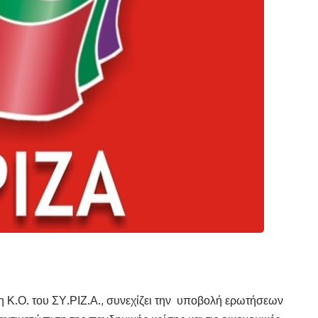
η Κ.Ο. του ΣΥ.ΡΙΖ.Α., συνεχίζει την υποβολή ερωτήσεων