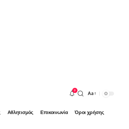
9
Aa
Font
Resizer
ς
Αθλητισμός
Επικοινωνία
Όροι χρήσης