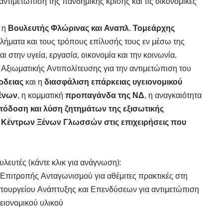
ντιμετώπιση της πανδημικής κρίσης και τις οικονομικές
ς η
Βουλευτής Φλώρινας και Αναπλ. Τομεάρχης
ήματα και τους τρόπους επίλυσής τους εν μέσω της
αι στην υγεία, εργασία, οικονομία και την κοινωνία.
ξιωματικής Αντιπολίτευσης για την αντιμετώπιση του
ρδειας
και η
διασφάλιση επάρκειας υγειονομικού
ένων
, η κομματική
προπαγάνδα της ΝΔ
, η αναγκαιότητα
απόδοση και λύση ζητημάτων της εξισωτικής
 Κέντρων Ξένων Γλωσσών στις επιχειρήσεις που
λευτές (κάντε κλικ για ανάγνωση):
Επιτροπής Ανταγωνισμού για αθέμιτες πρακτικές στη
 Υπουργείου Ανάπτυξης και Επενδύσεων για αντιμετώπιση
ειονομικού υλικού