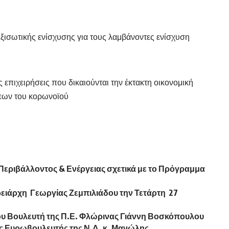
ξισωτικής ενίσχυσης για τους λαμβάνοντες ενίσχυση
πιχειρήσεις που δικαιούνται την έκτακτη οικονομική
σεων του κορωνοϊού
εριβάλλοντος & Ενέργειας σχετικά με το Πρόγραμμα
ειάρχη Γεωργίας Ζεμπιλιάδου την Τετάρτη 27
 Βουλευτή της Π.Ε. Φλώρινας Γιάννη Βοσκόπουλου
ς Ευρωβουλευτής της Ν.Δ. κ. Μανώλης