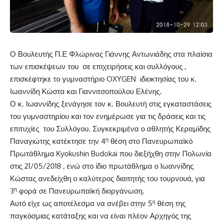
Ο Βουλευτής Π.Ε Φλώρινας Γιάννης Αντωνιάδης στα πλαίσια
των επισκέψεων του σε επιχειρήσεις και συλλόγους ,
επισκέφτηκε το γυμναστήριο OXYGEN ιδιοκτησίας του κ.
Ιωαννίδη Κώστα και Γιαννιτσοπούλου Ελένης.
Ο κ. Ιωαννίδης ξενάγησε τον κ. Βουλευτή στις εγκαταστάσεις
του γυμναστηρίου και τον ενημέρωσε για τις δράσεις και τις
επιτυχίες του Συλλόγου. Συγκεκριμένα ο αθλητής Κεραμίδης
η
Παναγιώτης κατέκτησε την 4
θέση στο Πανευρωπαϊκό
Πρωτάθλημα Kyokushin Budokai που διεξήχθη στην Πολωνία
στις 21/05/2018 , ενώ στο ίδιο πρωτάθλημα ο Ιωαννίδης
Κώστας ανεδείχθη ο καλύτερος διαιτητής του τουρνουά, για
η
3
φορά σε Πανευρωπαϊκή διοργάνωση.
η
Αυτό είχε ως αποτέλεσμα να ανέβει στην 5
θέση της
παγκόσμιας κατάταξης και να είναι πλέον Αρχηγός της