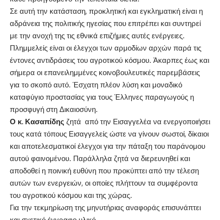
Σε αυτή την κατάσταση, προκλητική και εγκληματική είναι η
αδράνεια της πολιτικής ηγεσίας που επιτρέπει και συντηρεί
με την ανοχή της τις εθνικά επιζήμιες αυτές ενέργειες.
Πλημμελείς είναι οι έλεγχοι των αρμοδίων αρχών παρά τις
έντονες αντιδράσεις του αγροτικού κόσμου. Άκαρπες έως και
σήμερα οι επανειλημμένες κοινοβουλευτικές παρεμβάσεις
για το σκοπό αυτό. Έσχατη πλέον λύση και μοναδικό
καταφύγιο προστασίας για τους Έλληνες παραγωγούς η
προσφυγή στη Δικαιοσύνη.
Ο κ. Κασαπίδης
ζητά από την Εισαγγελέα να ενεργοποιήσει
τους κατά τόπους Εισαγγελείς ώστε να γίνουν σωστοί, δίκαιοι
και αποτελεσματικοί έλεγχοι για την πάταξη του παράνομου
αυτού φαινομένου. Παράλληλα ζητά να διερευνηθεί και
αποδοθεί η ποινική ευθύνη που προκύπτει από την τέλεση
αυτών των ενεργειών, οι οποίες πλήττουν τα συμφέροντα
του αγροτικού κόσμου και της χώρας.
Για την τεκμηρίωση της μηνυτήριας αναφοράς επισυνάπτει
και σχετικό έγγραφο υλικό.