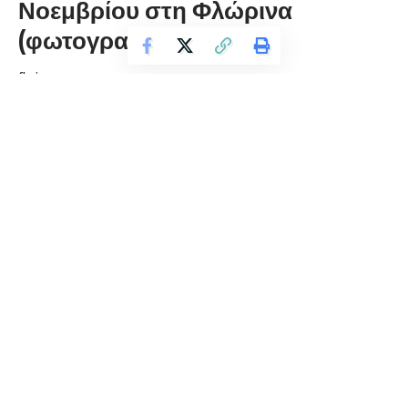
Νοεμβρίου στη Φλώρινα
(φωτογραφίες & βίντεο)
florinapress.gr
Πέμπτη 8 Νοεμβρίου, 2018 15:41
Σε πανηγυρικό κλίμα πραγματοποιήθηκαν οι εορταστικές