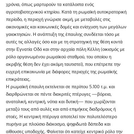
χρόνια, όπως μαρτυρούν τα κατάλοιπα ενός
αγροτοβιοτεχνικού κτηρίου. Κατά τη ρωμαϊκή αυτοκρατορική
περίοδο, η περιοχή γνώρισε ακμή, με μεταβολές στις
οικονομικές και κοινωνικές δομές και ενίσχυση των μεγάλων
γαιοκτησιών. Η ανάπτυξη της έπαυλης συνδέεται τόσο με
αυτές τις αλλαγές όσο και με τη στρατηγική της θέση κοντά
στην Εγνατία Οδό και στην αρχαία πόλη Κέλλη (οικισμός με
ρόλο οργανωμένου ρωμαϊκού σταθμού, του οποίου η
ακριβής θέση δεν έχει ακόμη ταυτιστεί), που επέτρεπε την
ευχερή επικοινωνία με διάφορες περιοχές της ρωμαϊκής
επικράτειας.
Η ρωμαϊκή έπαυλη εκτείνεται σε περίπου 5.100 τ.μ. και
διαρθρώνεται σε πέντε διακριτές πτέρυγες —βόρεια,
ανατολική, κεντρική, νότια και δυτική— που χωρίζονται
μεταξύ τους από αυλές και από επιμήκεις διαδρόμους ή
στοές. Η κεντρική πτέρυγα αποτελεί τον πολυτελέστερο
πυρήνα με πλούσιο διάκοσμο, ψηφιδωτά δάπεδα και
αίθουσες υποδοχής. Φαίνεται ότι κατείχε κεντρικό ρόλο την