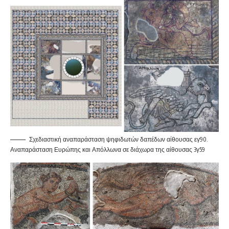
Σχεδιαστική αναπαράσταση ψηφιδωτών δαπέδων αίθουσας εγ90.
Αναπαράσταση Ευρώπης και Απόλλωνα σε διάχωρα της αίθουσας 3γ59