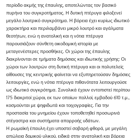
περίοδο ακμής της έπαυλης, αποτελώντας τον βασικό
πυρήνα του συγκροτήματος. Η δυτική πτέρυγα φιλοξενεί
μεγάλο λουτρικό συγκρότημα. Η βόρεια έχει κυρίως ιδιωτικό
χαρακτήρα και περιλαμβάνει μικρό λουτρό και αγάλματα
θεοτήτων, ενώ η ανατολική και η νότια πτέρυγα
παρουσιάζουν σύνθετη οικοδομική ιστορία με
μεταγενέστερες προσθήκες. Οι χώροι της έπαυλης
διακρίνονται σε τμήματα δημόσιας και ιδιωτικής χρήσης: Οι
χώροι των λουτρών στη δυτική πτέρυγα και οι πολυτελείς
αίθουσες της κεντρικής φαίνεται να εξυπηρετούσαν δημόσιες
λειτουργίες, ενώ η νότια πτέρυγα πιθανότατα λειτουργούσε
ως ιδιωτικό συγκρότημα. Συνολικά έχουν εντοπιστεί περίπου
175 διακριτοί χώροι, εκ των οποίων πολλοί, εμβαδού 610 τ.μ.,
κοσμούνται με ψηφιδωτά και τοιχογραφίες. Για την
προστασία του μνημείου έχουν τοποθετηθεί προσωρινά
στέγαστρα και συστήματα απορροής υδάτων.
Η ρωμαϊκή έπαυλη έχει υποστεί σοβαρή φθορά, με μεγάλη
απώλεια δομικού υλικού, ειδικά στην ανατολική και βόρεια