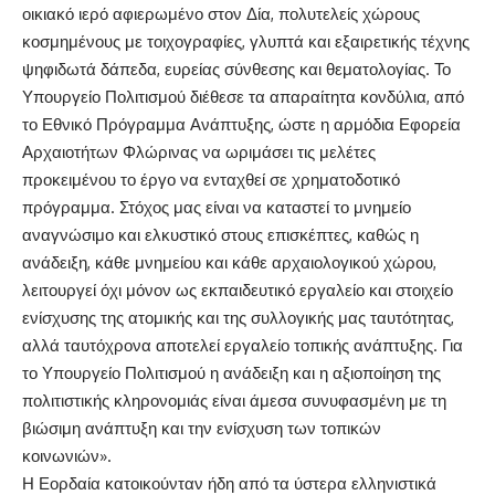
οικιακό ιερό αφιερωμένο στον Δία, πολυτελείς χώρους
κοσμημένους με τοιχογραφίες, γλυπτά και εξαιρετικής τέχνης
ψηφιδωτά δάπεδα, ευρείας σύνθεσης και θεματολογίας. Το
Υπουργείο Πολιτισμού διέθεσε τα απαραίτητα κονδύλια, από
το Εθνικό Πρόγραμμα Ανάπτυξης, ώστε η αρμόδια Εφορεία
Αρχαιοτήτων Φλώρινας να ωριμάσει τις μελέτες
προκειμένου το έργο να ενταχθεί σε χρηματοδοτικό
πρόγραμμα. Στόχος μας είναι να καταστεί το μνημείο
αναγνώσιμο και ελκυστικό στους επισκέπτες, καθώς η
ανάδειξη, κάθε μνημείου και κάθε αρχαιολογικού χώρου,
λειτουργεί όχι μόνον ως εκπαιδευτικό εργαλείο και στοιχείο
ενίσχυσης της ατομικής και της συλλογικής μας ταυτότητας,
αλλά ταυτόχρονα αποτελεί εργαλείο τοπικής ανάπτυξης. Για
το Υπουργείο Πολιτισμού η ανάδειξη και η αξιοποίηση της
πολιτιστικής κληρονομιάς είναι άμεσα συνυφασμένη με τη
βιώσιμη ανάπτυξη και την ενίσχυση των τοπικών
κοινωνιών».
Η Εορδαία κατοικούνταν ήδη από τα ύστερα ελληνιστικά