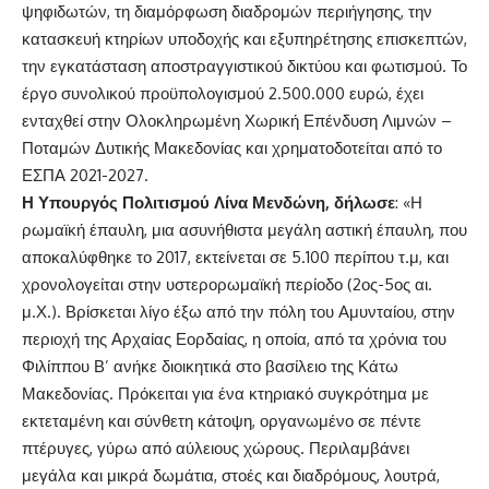
ψηφιδωτών, τη διαμόρφωση διαδρομών περιήγησης, την
κατασκευή κτηρίων υποδοχής και εξυπηρέτησης επισκεπτών,
την εγκατάσταση αποστραγγιστικού δικτύου και φωτισμού. Το
έργο συνολικού προϋπολογισμού 2.500.000 ευρώ, έχει
ενταχθεί στην Ολοκληρωμένη Χωρική Επένδυση Λιμνών –
Ποταμών Δυτικής Μακεδονίας και χρηματοδοτείται από το
ΕΣΠΑ 2021-2027.
Η Υπουργός Πολιτισμού Λίνα Μενδώνη, δήλωσε
: «Η
ρωμαϊκή έπαυλη, μια ασυνήθιστα μεγάλη αστική έπαυλη, που
αποκαλύφθηκε το 2017, εκτείνεται σε 5.100 περίπου τ.μ, και
χρονολογείται στην υστερορωμαϊκή περίοδο (2ος-5ος αι.
μ.Χ.). Βρίσκεται λίγο έξω από την πόλη του Αμυνταίου, στην
περιοχή της Αρχαίας Εορδαίας, η οποία, από τα χρόνια του
Φιλίππου Β’ ανήκε διοικητικά στο βασίλειο της Κάτω
Μακεδονίας. Πρόκειται για ένα κτηριακό συγκρότημα με
εκτεταμένη και σύνθετη κάτοψη, οργανωμένο σε πέντε
πτέρυγες, γύρω από αύλειους χώρους. Περιλαμβάνει
μεγάλα και μικρά δωμάτια, στοές και διαδρόμους, λουτρά,