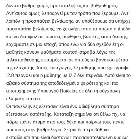
δυνατό βαθμό χωρίς προκαταλήψεις και βαθμοθηρίες.
Αντ΄αυτού όμως, λειτουργεί με τον τρόπο που ξέρουμε. Αντί
λοιπόν η προσπάθεια βελτίωσης, αν υποθέσουμε ότι υπήρχε
προσπάθεια βελτίωσης, να ξεκινήσει από τα πρώτα επίπεδα
και να διασφαλίσει σωστές συνθήκες βασικής εκπαίδευσης,
ερχόμαστε σε μια εποχή, όπου ενώ για δύο σχεδόν έτη οι
μαθητές κάνουν μαθήματα κουτσά-στραβά λόγω της
τηλεκπαίδευσης, εφαρμόζεται σε αυτούς το βάναυσο μέτρο
της ελάχιστης βάσης εισαγωγής. Ο μαθητής που έχει γράψει
12.8 περνάει και ο μαθητής με 12.7 δεν περνάει. Αυτό είναι το
αξιακό σύστημα της αποδεδειγμένα χειρότερης και πιο
αποτυχημένης Υπουργού Παιδείας σε όλη τη σύγχρονη
ελληνική ιστορία.
Οι πανελλήνιες εξετάσεις είναι ένα αδιάβλητο σύστημα
εξετάσεων κατάταξης. Κατάταξη σημαίνει ότι θέλω πχ. να
πάρω πέντε άτομα από τους δέκα και παίρνω τους πέντε
πρώτους στην βαθμολογία. Σε μια δευτεροβάθμια
εκπαίδευση που είναι δυστυχώς προσανατολισμένη κυρίως