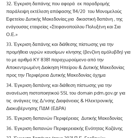
Έγκριση δαπάνης που αφορά εκ παραδρομής
παράλειψη εκτέλεση απόφασης 114/20 του Μονομελούς
Εφετείου Δυτικής Μακεδονίας,για δικαστική δαπάνη , της
ενάγουσας εταιρείας «Στεφανοπούλου Πολυξένη και Σια
Ο.Ε.»
Έγκριση δαπάνης και διάθεσης πίστωσης για την
προμήθεια υγρών καυσίμων κίνησης (βενζίνη αμόλυβδη) για
το με αριθμό ΚΥ 8381 παραχωρούμενο από την
Αποκεντρωμένη Διοίκηση Ηπείρου & Δυτικής Μακεδονίας
προς την Περιφέρεια Δυτικής Μακεδονίας όχημα
Έγκριση δαπάνης και διάθεση πίστωσης για την
ανανέωση πιστοποιητικού SSL του domain pdm.gov.gr για
τις ανάγκες της Δ/νσης Διαφάνειας & Ηλεκτρονικής
Διακυβέρνησης ΠΔΜ (ΕΔΡΑ)
Έγκριση δαπανών Περιφέρειας Δυτικής Μακεδονίας
Έγκριση δαπανών Περιφερειακής Ενότητας Κοζάνης