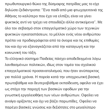
πρωθυπουργικό θώκο της δύσμοιρης πατρίδας μας το είχε
δηλώσει ξεδιάντροπα: “Ένα παιδί από μια φτωχογειτονιά της
Αθήνας το καλύτερο που έχει να ελπίζει, είναι να γίνει
ψυκτικός αντί να τρέχει να σπουδάζει άλλα αντικείμενα”. Με
όλο τον σεβασμό στον επαγγελματικό χώρο των τεχνικών
ψυκτικών εγκαταστάσεων, το μέλλον ενός νέου ανθρώπου
πρέπει να προδιαγράφεται από τα όνειρα και τις επιθυμίες
του και όχι να εξαναγκάζεται από την καταγωγή και την
κοινωνική του τάξη.
Το ελληνικό σύστημα Παιδείας πάσχει αποδεδειγμένα λόγω
λανθασμένων πολιτικών, ιδίως στον τομέα του σχολικού
επαγγελματικού προσανατολισμού, που ήταν ανύπαρκτος
για πολλά χρόνια. Η πορεία κατά την υποχρεωτική βασική
πρωτοβάθμια και δευτεροβάθμια εκπαίδευση, οφείλει να έχει
ως στόχο την παροχή των βασικών εφοδίων για την
γνωστική εργαλειοθήκη των νέων ανθρώπων. Οφείλει να
ανοίγει ορίζοντες και όχι να βάζει παρωπίδες. Οφείλει να
παρέχει βασικές γνώσεις και δεξιότητες στο μεγαλύτερο