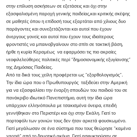
στην επίλυση ασκήσεων σε εξετάσεις και όχι στην
εξασφαλισμένη παροχή γενικής παιδείας,και κριτικής σκέψης
σε μαθητές όπου η επίδοσή τους εξαρτάται από χίλιους δυο
παράγοντες και συνεξετάζονται και αυτοί που έχουν
άνεργους γονείς και αυτοί που έχουν τους ιδιαίτερους
φροντιστές να μπαινοβγαίνουν στο σπίτι σε τακτική βάση,
ήρθε η κυρία Κεραμέως να εφαρμόσει τις πιο ακραίες
νεοφιλελεύθερες πολιτικές περί “δημοσιονομικής εξυγίανσης”
της Δημόσιας Παιδείας.
Από τα δικά τους χείλη προφέρεται ως “εξορθολογισμός”.
Την ίδια ώρα που ο Πρωθυπουργός ταξιδεύει στην Αμερική
για να εξασφαλίσει την έναρξη σπουδών του παιδιού του σε
πανάκριβο ιδιωτικό Πανεπιστήμιο, αυτή την ίδια ώρα
υπάρχουν ελληνόπουλα με τσακισμένα όνειρα, επειδή
γεννήθηκαν στο Περιστέρι και όχι στην Εκάλη. Γιατί το
πορτοφόλι των γονιών τους δεν ήταν αρκετά φουσκωμένο.
Γιατί μεγάλωσαν σε ένα σύστημα που τους θεώρησε “καμένα
χαρτιά” από το δημοτικό ακόμα. Γιατί ασφυκτιούσαν σε