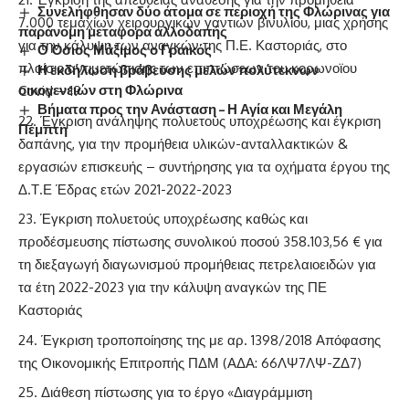
Συνελήφθησαν δύο άτομα σε περιοχή της Φλώρινας για
7.000 τεμαχίων χειρουργικών γαντιών βινυλίου, μιας χρήσης
παράνομη μεταφορά αλλοδαπής
για την κάλυψη των αναγκών της Π.Ε. Καστοριάς, στο
Ο Όσιος Μάξιμος ο Γραικός
πλαίσιο αντιμετώπισης των επιπτώσεων του κορωνοϊου
Η εκδήλωση βράβευσης μελών πολύτεκνων
οικογενειών στη Φλώρινα
Covid – 19
Βήματα προς την Ανάσταση – Η Αγία και Μεγάλη
Έγκριση ανάληψης πολυετούς υποχρέωσης και έγκριση
Πέμπτη
δαπάνης, για την προμήθεια υλικών-ανταλλακτικών &
εργασιών επισκευής – συντήρησης για τα οχήματα έργου της
Δ.Τ.Ε Έδρας ετών 2021-2022-2023
Έγκριση πολυετούς υποχρέωσης καθώς και
προδέσμευσης πίστωσης συνολικού ποσού 358.103,56 € για
τη διεξαγωγή διαγωνισμού προμήθειας πετρελαιοειδών για
τα έτη 2022-2023 για την κάλυψη αναγκών της ΠΕ
Καστοριάς
Έγκριση τροποποίησης της με αρ. 1398/2018 Απόφασης
της Οικονομικής Επιτροπής ΠΔΜ (ΑΔΑ: 66ΛΨ7ΛΨ-ΖΔ7)
Διάθεση πίστωσης για το έργο «Διαγράμμιση