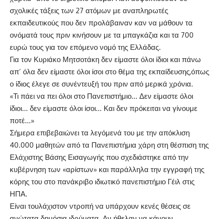
σχολικές τάξεις των 27 ατόμων με αναπληρωτές
εκπαιδευτικούς που δεν προλάβαιναν καν να μάθουν τα
ονόματά τους πριν κινήσουν με τα μπαγκάζια και τα 700
ευρώ τους για τον επόμενο νομό της Ελλάδας.
Για τον Κυριάκο Μητσοτάκη δεν είμαστε όλοι ίδιοι και πάνω
απ’ όλα δεν είμαστε όλοι ίσοι στο θέμα της εκπαίδευσης,όπως
ο ίδιος έλεγε σε συνέντευξή του πριν από μερικά χρόνια.
«Τι πάει να πει όλοι στο Πανεπιστήμιο… Δεν είμαστε όλοι
ίδιοι… δεν είμαστε όλοι ίσοι… Και δεν πρόκειται να γίνουμε
ποτέ…»
Σήμερα επιβεβαιώνει τα λεγόμενά του με την απόκλιση
40.000 μαθητών από τα Πανεπιστήμια χάρη στη θέσπιση της
Ελάχιστης Βάσης Εισαγωγής που σχεδιάστηκε από την
κυβέρνηση των «αρίστων» και παράλληλα την εγγραφή της
κόρης του στο πανάκριβο ιδιωτικό πανεπιστήμιο Γέιλ στις
ΗΠΑ.
Είναι τουλάχιστον ντροπή να υπάρχουν κενές θέσεις σε
ανώτατα δημόσια ιδρύματα. Αν ήθελαν να κάνουν