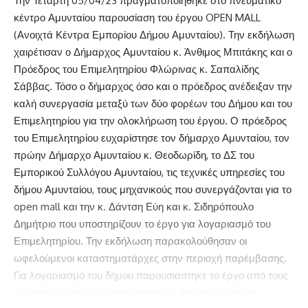
Την Τετάρτη 05/04/23 πραγματοποιήθηκε στο πνευματικό
κέντρο Αμυνταίου παρουσίαση του έργου OPEN MALL
(Ανοιχτά Κέντρα Εμπορίου Δήμου Αμυνταίου). Την εκδήλωση
χαιρέτισαν ο Δήμαρχος Αμυνταίου κ. Άνθιμος Μπιτάκης και ο
Πρόεδρος του Επιμελητηρίου Φλώρινας κ. Σαπαλίδης
Σάββας. Τόσο ο δήμαρχος όσο και ο πρόεδρος ανέδειξαν την
καλή συνεργασία μεταξύ των δύο φορέων του Δήμου και του
Επιμελητηρίου για την ολοκλήρωση του έργου. Ο πρόεδρος
του Επιμελητηρίου ευχαρίστησε τον δήμαρχο Αμυνταίου, τον
πρώην Δήμαρχο Αμυνταίου κ. Θεοδωρίδη, το ΔΣ του
Εμπορικού Συλλόγου Αμυνταίου, τις τεχνικές υπηρεσίες του
δήμου Αμυνταίου, τους μηχανικούς που συνεργάζονται για το
open mall και την κ. Δάντση Εύη και κ. Σιδηρόπουλο
Δημήτριο που υποστηρίζουν το έργο για λογαριασμό του
Επιμελητηρίου. Την εκδήλωση παρακολούθησαν οι
ωφελούμενοι καταστηματάρχες στην περιοχή παρέμβασης.
Για λογαριασμό του δήμου παρουσιάστηκε το έργο από τους
μηχανικούς της ανάδοχης εταιρείας. Από πλευράς του