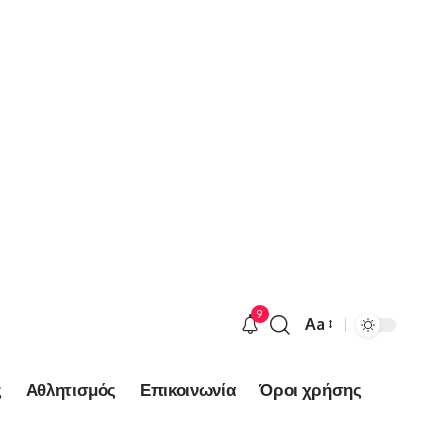
9
Aa
Font
Resizer
ς
Αθλητισμός
Επικοινωνία
Όροι χρήσης