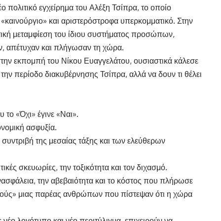
έο πολιτικό εγχείρημα του Αλέξη Τσίπρα, το οποίο
, «καινούργιο» και αριστερόστροφα υπερκομματικό. Στην
ιτική μεταμφίεση του ίδιου συστήματος προσώπων,
ν, απέτυχαν και πλήγωσαν τη χώρα.
την εκπομπή του Νίκου Ευαγγελάτου, ουσιαστικά κάλεσε
α την περίοδο διακυβέρνησης Τσίπρα, αλλά να δουν τι θέλει
το «Όχι» έγινε «Ναι».
ονομική ασφυξία.
 συντριβή της μεσαίας τάξης και των ελεύθερων
κές σκευωρίες, την τοξικότητα και τον διχασμό.
ανασφάλεια, την αβεβαιότητα και το κόστος που πλήρωσε
μούς» μιας παρέας ανθρώπων που πίστεψαν ότι η χώρα
 νέο λογότυπο και νέο περιτύλιγμα, επιχειρούν να