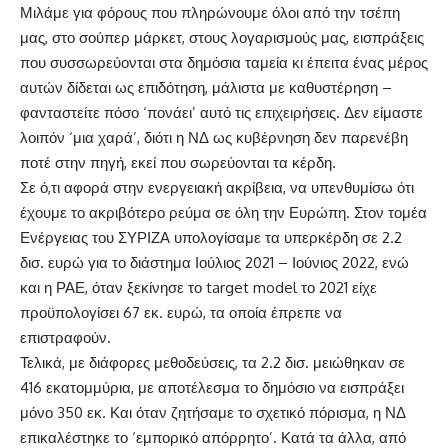
Μιλάμε για φόρους που πληρώνουμε όλοι από την τσέπη
μας, στο σούπερ μάρκετ, στους λογαρισμούς μας, εισπράξεις
που συσσωρεύονται στα δημόσια ταμεία κι έπειτα ένας μέρος
αυτών δίδεται ως επιδότηση, μάλιστα με καθυστέρηση –
φανταστείτε πόσο ‘πονάει’ αυτό τις επιχειρήσεις. Δεν είμαστε
λοιπόν ‘μια χαρά’, διότι η ΝΔ ως κυβέρνηση δεν παρενέβη
ποτέ στην πηγή, εκεί που σωρεύονται τα κέρδη.
Σε ό,τι αφορά στην ενεργειακή ακρίβεια, να υπενθυμίσω ότι
έχουμε το ακριβότερο ρεύμα σε όλη την Ευρώπη. Στον τομέα
Ενέργειας του ΣΥΡΙΖΑ υπολογίσαμε τα υπερκέρδη σε 2.2
δισ. ευρώ για το διάστημα Ιούλιος 2021 – Ιούνιος 2022, ενώ
και η ΡΑΕ, όταν ξεκίνησε το target model το 2021 είχε
προϋπολογίσει 67 εκ. ευρώ, τα οποία έπρεπε να
επιστραφούν.
Τελικά, με διάφορες μεθοδεύσεις, τα 2.2 δισ. μειώθηκαν σε
416 εκατομμύρια, με αποτέλεσμα το δημόσιο να εισπράξει
μόνο 350 εκ. Και όταν ζητήσαμε το σχετικό πόρισμα, η ΝΔ
επικαλέστηκε το ‘εμπορικό απόρρητο’. Κατά τα άλλα, από