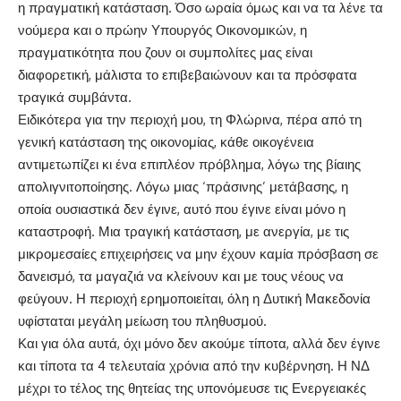
η πραγματική κατάσταση. Όσο ωραία όμως και να τα λένε τα
νούμερα και ο πρώην Υπουργός Οικονομικών, η
πραγματικότητα που ζουν οι συμπολίτες μας είναι
διαφορετική, μάλιστα το επιβεβαιώνουν και τα πρόσφατα
τραγικά συμβάντα.
Ειδικότερα για την περιοχή μου, τη Φλώρινα, πέρα από τη
γενική κατάσταση της οικονομίας, κάθε οικογένεια
αντιμετωπίζει κι ένα επιπλέον πρόβλημα, λόγω της βίαιης
απολιγνιτοποίησης. Λόγω μιας ‘πράσινης’ μετάβασης, η
οποία ουσιαστικά δεν έγινε, αυτό που έγινε είναι μόνο η
καταστροφή. Μια τραγική κατάσταση, με ανεργία, με τις
μικρομεσαίες επιχειρήσεις να μην έχουν καμία πρόσβαση σε
δανεισμό, τα μαγαζιά να κλείνουν και με τους νέους να
φεύγουν. Η περιοχή ερημοποιείται, όλη η Δυτική Μακεδονία
υφίσταται μεγάλη μείωση του πληθυσμού.
Και για όλα αυτά, όχι μόνο δεν ακούμε τίποτα, αλλά δεν έγινε
και τίποτα τα 4 τελευταία χρόνια από την κυβέρνηση. Η ΝΔ
μέχρι το τέλος της θητείας της υπονόμευσε τις Ενεργειακές