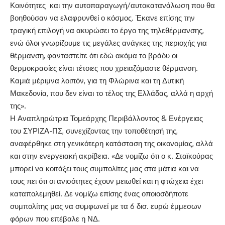
Κοινότητες και την αυτοπαραγωγή/αυτοκατανάλωση που θα
βοηθούσαν να ελαφρυνθεί ο κόσμος. Έκανε επίσης την
τραγική επιλογή να ακυρώσει το έργο της τηλεθέρμανσης,
ενώ όλοι γνωρίζουμε τις μεγάλες ανάγκες της περιοχής για
θέρμανση, φανταστείτε ότι εδώ ακόμα το βράδυ οι
θερμοκρασίες είναι τέτοιες που χρειαζόμαστε θέρμανση.
Καμιά μέριμνα λοιπόν, για τη Φλώρινα και τη Δυτική
Μακεδονία, που δεν είναι το τέλος της Ελλάδας, αλλά η αρχή
της».
Η Αναπληρώτρια Τομεάρχης Περιβάλλοντος & Ενέργειας
του ΣΥΡΙΖΑ-ΠΣ, συνεχίζοντας την τοποθέτησή της,
αναφέρθηκε στη γενικότερη κατάσταση της οικονομίας, αλλά
και στην ενεργειακή ακρίβεια. «Δε νομίζω ότι ο κ. Σταϊκούρας
μπορεί να κοιτάξει τους συμπολίτες μας στα μάτια και να
τους πει ότι οι ανισότητες έχουν μειωθεί και η φτώχεια έχει
καταπολεμηθεί. Δε νομίζω επίσης ένας οποιοσδήποτε
συμπολίτης μας να συμφωνεί με τα 6 δισ. ευρώ έμμεσων
φόρων που επέβαλε η ΝΔ.