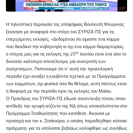
Η τηλεοπτική παρουσία της υποψήφιας Βουλευτή Φλώρινας
ξεκίνησε με αναφορά στο στόχο του ΣΥΡΙΖΑ-ΠΣ για τις
επερχόμενες εκλογές. «Δεδομένου ότι είμαστε ένα κόμμα
που διεκδικεί την κυβέρνηση κι όχι ένα κόμμα διαμαρτυρίας,
ης
ο στόχος μας για τις εκλογές της 25
Ιουνίου είναι ένα όσο το
δυνατόν καλύτερο αποτέλεσμα, για ανατροπή των
συσχετισμών. Πιστεύουμε ότι σ’ αυτή την προεκλογική
περίοδο έχει ανοίξει η κουβέντα σχετικά με τα Προγράμματα
των κομμάτων, όχι φυσικά όσο θα θέλαμε, αυτή πάντως είναι
η διαφορά με την περίοδο πριν τις εκλογές του Μαϊου.
Ο Πρόεδρος του ΣΥΡΙΖΑ-ΠΣ έδωσε συνέντευξη τύπου, όπου
ανέδειξε την κρυφή ατζέντα της ΝΔ όπως αποκαλύπτεται στο
Πρόγραμμα Σταθερότητας που κατέθεσε. Άκουσα με
προσοχή και τον κ. Σταϊκούρα, ο οποίος παραδέχθηκε κάποια
πράγματα, για τα υπόλοιπα βεβαίως καλύφθηκε ως συνήθως