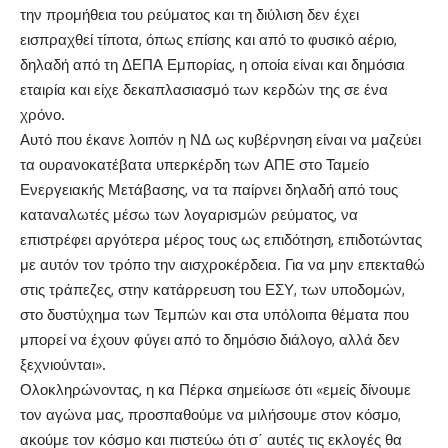
την προμήθεια του ρεύματος και τη διύλιση δεν έχει
εισπραχθεί τίποτα, όπως επίσης και από το φυσικό αέριο,
δηλαδή από τη ΔΕΠΑ Εμπορίας, η οποία είναι και δημόσια
εταιρία και είχε δεκαπλασιασμό των κερδών της σε ένα
χρόνο.
Αυτό που έκανε λοιπόν η ΝΔ ως κυβέρνηση είναι να μαζεύει
τα ουρανοκατέβατα υπερκέρδη των ΑΠΕ στο Ταμείο
Ενεργειακής Μετάβασης, να τα παίρνει δηλαδή από τους
καταναλωτές μέσω των λογαρισμών ρεύματος, να
επιστρέφει αργότερα μέρος τους ως επιδότηση, επιδοτώντας
με αυτόν τον τρόπο την αισχροκέρδεια. Για να μην επεκταθώ
στις τράπεζες, στην κατάρρευση του ΕΣΥ, των υποδομών,
στο δυστύχημα των Τεμπών και στα υπόλοιπα θέματα που
μπορεί να έχουν φύγει από το δημόσιο διάλογο, αλλά δεν
ξεχνιούνται».
Ολοκληρώνοντας, η κα Πέρκα σημείωσε ότι «εμείς δίνουμε
τον αγώνα μας, προσπαθούμε να μιλήσουμε στον κόσμο,
ακούμε τον κόσμο και πιστεύω ότι σ΄ αυτές τις εκλογές θα