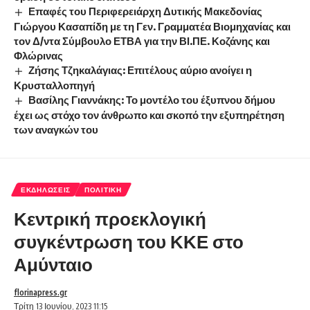
Επαφές του Περιφερειάρχη Δυτικής Μακεδονίας
Γιώργου Κασαπίδη με τη Γεν. Γραμματέα Βιομηχανίας και
τον Δ/ντα Σύμβουλο ΕΤΒΑ για την ΒΙ.ΠΕ. Κοζάνης και
Φλώρινας
Ζήσης Τζηκαλάγιας: Επιτέλους αύριο ανοίγει η
Κρυσταλλοπηγή
Βασίλης Γιαννάκης: Το μοντέλο του έξυπνου δήμου
έχει ως στόχο τον άνθρωπο και σκοπό την εξυπηρέτηση
των αναγκών του
ΕΚΔΗΛΏΣΕΙΣ
ΠΟΛΙΤΙΚΉ
Κεντρική προεκλογική
συγκέντρωση του ΚΚΕ στο
Αμύνταιο
florinapress.gr
Τρίτη 13 Ιουνίου, 2023 11:15