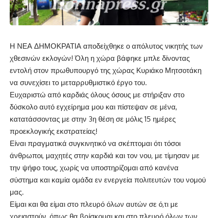
Η ΝΕΑ ΔΗΜΟΚΡΑΤΙΑ αποδείχθηκε ο απόλυτος νικητής των
χθεσινών εκλογών! Όλη η χώρα βάφηκε μπλε δίνοντας
εντολή στον πρωθυπουργό της χώρας Κυριάκο Μητσοτάκη
να συνεχίσει το μεταρρυθμιστικό έργο του.
Ευχαριστώ από καρδιάς όλους όσους με στήριξαν στο
δύσκολο αυτό εγχείρημα μου και πίστεψαν σε μένα,
κατατάσσοντας με στην 3η θέση σε μόλις 15 ημέρες
προεκλογικής εκστρατείας!
Είναι πραγματικά συγκινητικό να σκέπτομαι ότι τόσοι
άνθρωποι, μαχητές στην καρδιά και τον νου, με τίμησαν με
την ψήφο τους, χωρίς να υποστηρίζομαι από κανένα
σύστημα και καμία ομάδα εν ενεργεία πολιτευτών του νομού
μας.
Είμαι και θα είμαι στο πλευρό όλων αυτών σε ό,τι με
χρειαστούν, όπως θα βρίσκομαι και στο πλευρό όλων των