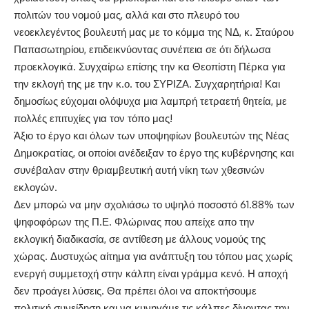
πολιτών του νομού μας, αλλά και στο πλευρό του
νεοεκλεγέντος βουλευτή μας με το κόμμα της ΝΔ, κ. Σταύρου
Παπασωτηρίου, επιδεικνύοντας συνέπεια σε ότι δήλωσα
προεκλογικά. Συγχαίρω επίσης την κα Θεοπίστη Πέρκα για
την εκλογή της με την κ.ο. του ΣΥΡΙΖΑ. Συγχαρητήρια! Και
δημοσίως εύχομαι ολόψυχα μια λαμπρή τετραετή θητεία, με
πολλές επιτυχίες για τον τόπο μας!
Άξιο το έργο και όλων των υποψηφίων βουλευτών της Νέας
Δημοκρατίας, οι οποίοι ανέδειξαν το έργο της κυβέρνησης και
συνέβαλαν στην θριαμβευτική αυτή νίκη των χθεσινών
εκλογών.
Δεν μπορώ να μην σχολιάσω το υψηλό ποσοστό 61.88% των
ψηφοφόρων της Π.Ε. Φλώρινας που απείχε απο την
εκλογική διαδικασία, σε αντίθεση με άλλους νομούς της
χώρας. Δυστυχώς αίτημα για ανάπτυξη του τόπου μας χωρίς
ενεργή συμμετοχή στην κάλπη είναι γράμμα κενό. Η αποχή
δεν προάγει λύσεις. Θα πρέπει όλοι να αποκτήσουμε
πολιτική συνείδηση και να κυνηγάμε τις κάλπες δίνοντας την