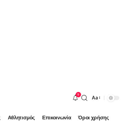
9
Aa
Font
Resizer
ς
Αθλητισμός
Επικοινωνία
Όροι χρήσης