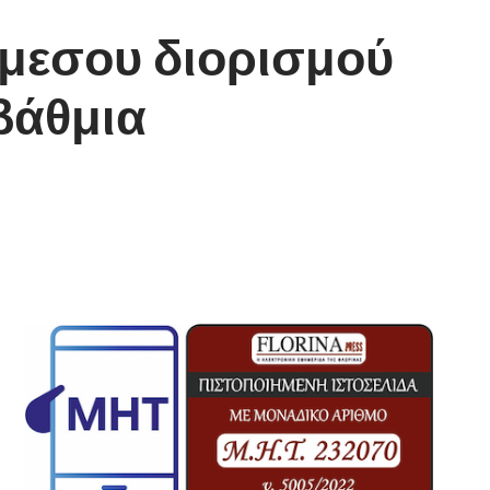
άμεσου διορισμού
βάθμια