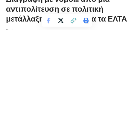
αντιπολίτευση σε πολιτική
μετάλλαξη και σιωπή για τα ΕΛΤΑ
florinapress.gr
Κυριακή 5 Ιουλίου, 2026 17:10
Η επικεφαλής μιας μικρής ομάδας τεσσάρων ανθρώπων,
αυτού που απέμεινε δηλαδή από την παράταξη των 106