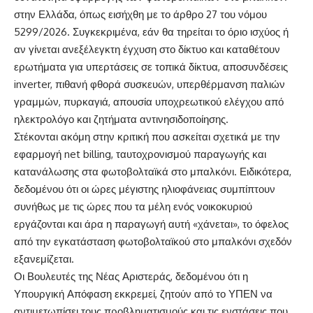
στην Ελλάδα, όπως εισήχθη με το άρθρο 27 του νόμου
5299/2026. Συγκεκριμένα, εάν θα τηρείται το όριο ισχύος ή
αν γίνεται ανεξέλεγκτη έγχυση στο δίκτυο και καταθέτουν
ερωτήματα για υπερτάσεις σε τοπικά δίκτυα, αποσυνδέσεις
inverter, πιθανή φθορά συσκευών, υπερθέρμανση παλιών
γραμμών, πυρκαγιά, απουσία υποχρεωτικού ελέγχου από
ηλεκτρολόγο και ζητήματα αντινησιδοποίησης.
Στέκονται ακόμη στην κριτική που ασκείται σχετικά με την
εφαρμογή net billing, ταυτοχρονισμού παραγωγής και
κατανάλωσης στα φωτοβολταϊκά στο μπαλκόνι. Ειδικότερα,
δεδομένου ότι οι ώρες μέγιστης ηλιοφάνειας συμπίπτουν
συνήθως με τις ώρες που τα μέλη ενός νοικοκυριού
εργάζονται και άρα η παραγωγή αυτή «χάνεται», το όφελος
από την εγκατάσταση φωτοβολταϊκού στο μπαλκόνι σχεδόν
εξανεμίζεται.
Οι Βουλευτές της Νέας Αριστεράς, δεδομένου ότι η
Υπουργική Απόφαση εκκρεμεί, ζητούν από το ΥΠΕΝ να
αντιμετωπίσει τους προβληματισμούς και τις ενστάσεις που