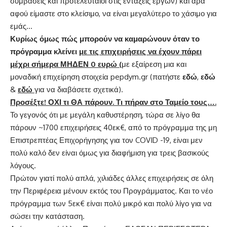
συμβάσεις και προτελευταίοι στις εντάξεις έργων) και άρα
αφού είμαστε στο κλείσιμο, να είναι μεγαλύτερο το χάσιμο για
εμάς…
Κυρίως όμως πώς μπορούν να καμαρώνουν όταν το
πρόγραμμα κλείνει
με τις επιχειρήσεις να έχουν πάρει
μέχρι σήμερα ΜΗΔΕΝ 0 ευρώ (
με εξαίρεση μια και
μοναδική επιχείρηση στοιχεία pepdym.gr (πατήστε
εδώ
,
εδώ
&
εδώ
για να διαβάσετε σχετικά).
Προσέξτε! ΟΧΙ τι ΘΑ πάρουν. Τι πήραν στο Ταμείο τους….
Το γεγονός ότι με μεγάλη καθυστέρηση, τώρα σε λίγο θα
πάρουν ~1700 επιχειρήσεις 40εκ€, από το πρόγραμμα της μη
Επιστρεπτέας Επιχορήγησης για τον COVID -19, είναι μεν
πολύ καλό δεν είναι όμως για διαφήμιση για τρεις βασικούς
λόγους.
Πρώτον γιατί πολύ απλά, χιλιάδες άλλες επιχειρήσεις σε όλη
την Περιφέρεια μένουν εκτός του Προγράμματος. Και το νέο
πρόγραμμα των 5εκ€ είναι πολύ μικρό και πολύ λίγο για να
σώσει την κατάσταση.