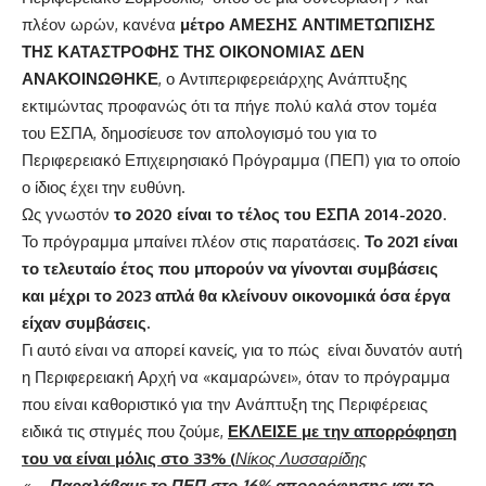
πλέον ωρών, κανένα
μέτρο ΑΜΕΣΗΣ ΑΝΤΙΜΕΤΩΠΙΣΗΣ
ΤΗΣ ΚΑΤΑΣΤΡΟΦΗΣ ΤΗΣ ΟΙΚΟΝΟΜΙΑΣ ΔΕΝ
ΑΝΑΚΟΙΝΩΘΗΚΕ
, ο Αντιπεριφερειάρχης Ανάπτυξης
εκτιμώντας προφανώς ότι τα πήγε πολύ καλά στον τομέα
του ΕΣΠΑ, δημοσίευσε τον απολογισμό του για το
Περιφερειακό Επιχειρησιακό Πρόγραμμα (ΠΕΠ) για το οποίο
ο ίδιος έχει την ευθύνη.
Ως γνωστόν
το 2020 είναι το τέλος του ΕΣΠΑ 2014-2020
.
Το πρόγραμμα μπαίνει πλέον στις παρατάσεις.
Το 2021 είναι
το τελευταίο έτος που μπορούν να γίνονται συμβάσεις
και μέχρι το 2023 απλά θα κλείνουν οικονομικά όσα έργα
είχαν συμβάσεις.
Γι αυτό είναι να απορεί κανείς, για το πώς είναι δυνατόν αυτή
η Περιφερειακή Αρχή να «καμαρώνει», όταν το πρόγραμμα
που είναι καθοριστικό για την Ανάπτυξη της Περιφέρειας
ειδικά τις στιγμές που ζούμε,
ΕΚΛΕΙΣΕ με την απορρόφηση
του να είναι μόλις στο 33% (
Νίκος Λυσσαρίδης
«…..
Παραλάβαμε το ΠΕΠ στο 16% απορρόφησης και το