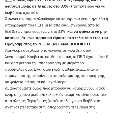
φτάσαμε μόλις σε 16 μήνες στο 33%»
(πατήστε
εδώ
για να
διαβάσετε σχετικά).
Άφωνοι τον παρακολουθούμε να καμαρώνει γιατί πήγε λέει η
απορρόφηση του ΠΕΠ, μετά από ενάμιση χρόνο, από το
16,6% των προηγούμενων, στο 33%,
και να φαίνεται να μην
κατανοεί ότι ενώ πρακτικά είμαστε στο τελευταίο έτος του
Προγράμματος
το 70% ΜΕΝΕΙ ΑΝΑΞΙΟΠΟΙΗΤΟ.
Αφήνουμε ασχολίαστο το γεγονός ότι «κλέβει» στον
λογαριασμό. Κρύβει ότι επί θητείας τους το ΠΕΠ έχασε 46εκ€
και άρα μετράν την απορρόφηση με μικρότερο
προϋπολογισμό. Είναι στοιχειώδη μαθηματικά…. όταν ο
παρανομαστής μικραίνει, το αποτέλεσμα της απορρόφησης
να φαίνεται πλασματικά μεγαλύτερο.
Αναρωτιόμαστε όμως πώς μπορούν να καμαρώνουν, αφού
ενάμιση χρόνο μετά εξακολουθούν ακόμη να είναι τελευταίοι
από όλες τις Περιφέρειες (πατήστε
εδώ
για να διαβάσετε
σχετικά) (τελευταίοι στην απορρόφηση, τελευταίοι στις