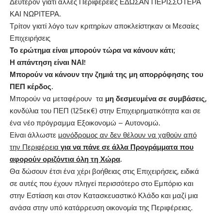
Δεύτερον γιατί άλλες Περιφέρειες ΕΔΩΣΑΝ ΠΕΡΙΣΣΟΤΕΡΑ
ΚΑΙ ΝΩΡΙΤΕΡΑ.
Τρίτον γιατί λόγο των κριτηρίων αποκλείστηκαν οι Μεσαίες
Επιχειρήσεις
Το ερώτημα είναι μπορούν τώρα να κάνουν κάτι;
Η απάντηση είναι ΝΑΙ!
Μπορούν να κάνουν την ζημιά της μη απορρόφησης του
ΠΕΠ κέρδος.
Μπορούν να μεταφέρουν τα
μη δεσμευμένα
σε συμβάσεις,
κονδύλια του ΠΕΠ (125εκ€) στην Επιχειρηματικότητα και σε
ένα νέο πρόγραμμα Εξοικονομώ – Αυτονομώ.
Είναι άλλωστε
μονόδρομος αν δεν θέλουν να χαθούν από
την Περιφέρεια
για να πάνε σε άλλα Προγράμματα που
αφορούν οριζόντια όλη τη Χώρα
.
Θα δώσουν έτσι ένα χέρι βοήθειας στις Επιχειρήσεις, ειδικά
σε αυτές που έχουν πληγεί περισσότερο στο Εμπόριο και
στην Εστίαση και στον Κατασκευαστικό Κλάδο και μαζί μια
ανάσα στην υπό κατάρρευση οικονομία της Περιφέρειας.