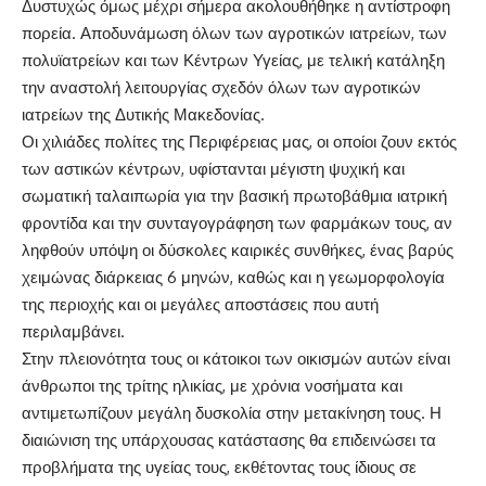
Δυστυχώς όμως μέχρι σήμερα ακολουθήθηκε η αντίστροφη
πορεία. Αποδυνάμωση όλων των αγροτικών ιατρείων, των
πολυϊατρείων και των Κέντρων Υγείας, με τελική κατάληξη
την αναστολή λειτουργίας σχεδόν όλων των αγροτικών
ιατρείων της Δυτικής Μακεδονίας.
Οι χιλιάδες πολίτες της Περιφέρειας μας, οι οποίοι ζουν εκτός
των αστικών κέντρων, υφίστανται μέγιστη ψυχική και
σωματική ταλαιπωρία για την βασική πρωτοβάθμια ιατρική
φροντίδα και την συνταγογράφηση των φαρμάκων τους, αν
ληφθούν υπόψη οι δύσκολες καιρικές συνθήκες, ένας βαρύς
χειμώνας διάρκειας 6 μηνών, καθώς και η γεωμορφολογία
της περιοχής και οι μεγάλες αποστάσεις που αυτή
περιλαμβάνει.
Στην πλειονότητα τους οι κάτοικοι των οικισμών αυτών είναι
άνθρωποι της τρίτης ηλικίας, με χρόνια νοσήματα και
αντιμετωπίζουν μεγάλη δυσκολία στην μετακίνηση τους. Η
διαιώνιση της υπάρχουσας κατάστασης θα επιδεινώσει τα
προβλήματα της υγείας τους, εκθέτοντας τους ίδιους σε