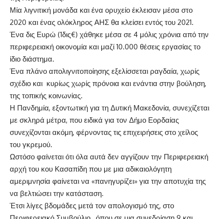
Μία λιγνιτική μονάδα και ένα ορυχείο έκλεισαν μέσα στο
2020 και ένας ολόκληρος ΑΗΣ θα κλείσει εντός του 2021.
Ένα δις Ευρώ (1δις€) χάθηκε μέσα σε 4 μόλις χρόνια από την
περιφερειακή οικονομία και μαζί 10.000 θέσεις εργασίας το
ίδιο διάστημα.
Ένα πλάνο απολιγνιτοποίησης εξελίσσεται ραγδαία, χωρίς
σχέδιο και κυρίως χωρίς πρόνοια και ενάντια στην βούληση,
της τοπικής κοινωνίας.
Η Πανδημία, εξοντωτική για τη Δυτική Μακεδονία, συνεχίζεται
με σκληρά μέτρα, που ειδικά για τον Δήμο Εορδαίας
συνεχίζονται ακόμη, φέρνοντας τις επιχειρήσεις στο χείλος
του γκρεμού.
Ωστόσο φαίνεται ότι όλα αυτά δεν αγγίζουν την Περιφερειακή
αρχή του κου Κασαπίδη που με μια αδικαιολόγητη
αμεριμνησία φαίνεται να «πανηγυρίζει» για την αποτυχία της
να βελτιώσει την κατάσταση.
Έτσι λίγες βδομάδες μετά τον απολογισμό της, στο
Περιφερειακό Συμβούλιο, όπου σε μια συνεδρίαση 9 και