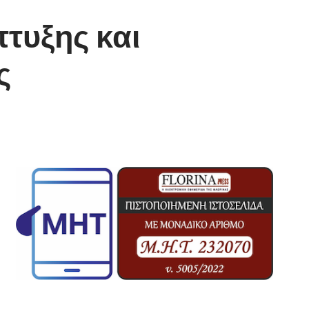
τυξης και
ς