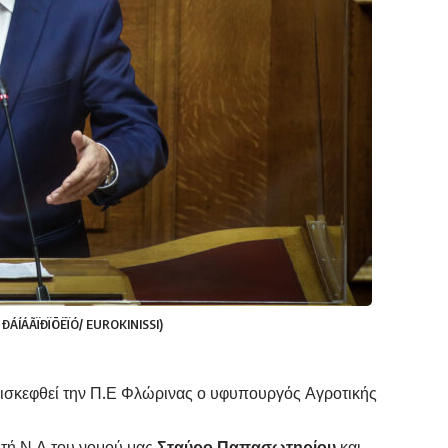
 ÐÁÍÁÃÏÐÏÕËÏÓ/ EUROKINISSI)
επισκεφθεί την Π.Ε Φλώρινας ο υφυπουργός Αγροτικής
υτή Ν.Δ του νομού μας
Σταύρο Παπασωτηρίου
και