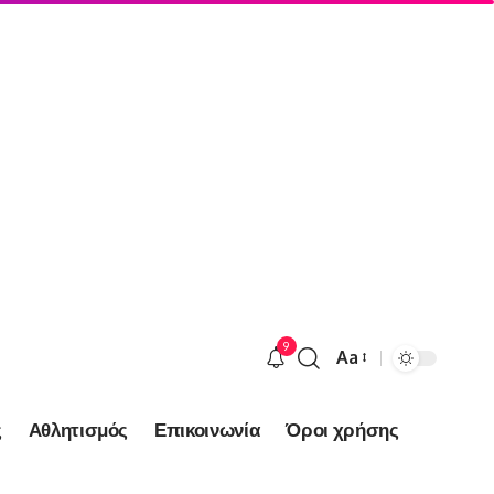
9
Aa
Font
Resizer
ς
Αθλητισμός
Επικοινωνία
Όροι χρήσης