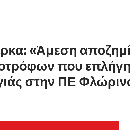
έρκα: «Άμεση αποζημ
νοτρόφων που επλήγ
γιάς στην ΠΕ Φλώριν