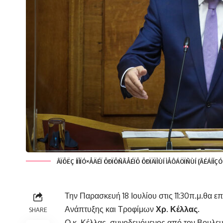
ÂÏÕËÇ ÍÏÌÏÓ×ÅÄÉÏ ÕÐÏÕÑÃÅÉÏÕ ÕÐÏÄÏÌÙÍ ÌÅÔÁÖÏÑÙÍ (ÃÉÁÍÍÇÓ
Την Παρασκευή 18 Ιουλίου στις 11:30π.μ.θα 
Ανάπτυξης και Τροφίμων
Χρ. Κέλλας
.
SHARE
Ο κ. Κέλλας, συνοδευόμενος από τον Βουλε