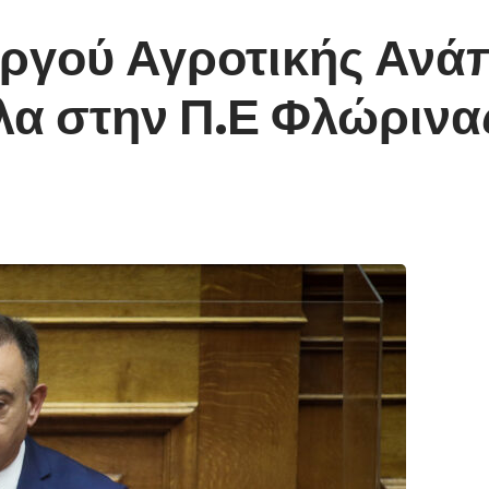
γού Αγροτικής Ανάπ
λα στην Π.Ε Φλώρινα