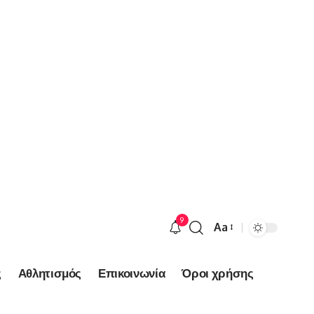
9
Aa
Font
Resizer
ς
Αθλητισμός
Επικοινωνία
Όροι χρήσης