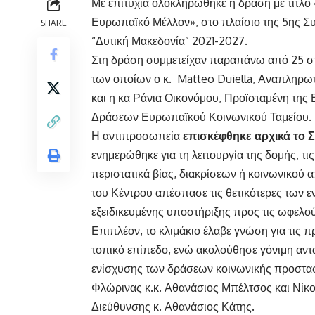
Με επιτυχία ολοκληρώθηκε η δράση με τίτλο «
Ευρωπαϊκό Μέλλον», στο πλαίσιο της 5ης 
SHARE
“Δυτική Μακεδονία” 2021-2027.
Στη δράση συμμετείχαν παραπάνω από 25 σ
των οποίων ο κ. Matteo Duiella, Αναπληρω
και η κα Ράνια Οικονόμου, Προϊσταμένη της
Δράσεων Ευρωπαϊκού Κοινωνικού Ταμείου.
Η αντιπροσωπεία
επισκέφθηκε αρχικά το 
ενημερώθηκε για τη λειτουργία της δομής, τι
περιστατικά βίας, διακρίσεων ή κοινωνικού
του Κέντρου απέσπασε τις θετικότερες των
εξειδικευμένης υποστήριξης προς τις ωφελού
Επιπλέον, το κλιμάκιο έλαβε γνώση για τις 
τοπικό επίπεδο, ενώ ακολούθησε γόνιμη αντ
ενίσχυσης των δράσεων κοινωνικής προστασία
Φλώρινας κ.κ. Αθανάσιος Μπέλτσος και Νίκο
Διεύθυνσης κ. Αθανάσιος Κάτης.